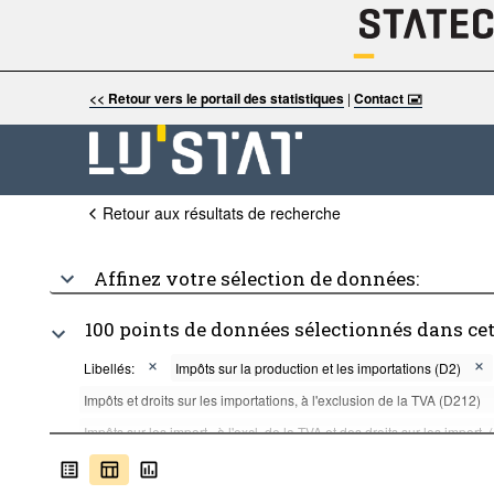
<< Retour vers le portail des statistiques
|
Contact 🖃
Retour aux résultats de recherche
Affinez votre sélection de données:
100 points de données sélectionnés dans ce
Libellés:
Impôts sur la production et les importations (D2)
Impôts et droits sur les importations, à l'exclusion de la TVA (D212)
Impôts sur les import., à l'excl. de la TVA et des droits sur les import.
Prélèvements sur les produits agricoles importés (D2122A)
Au