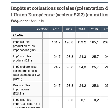
Autres impôts sur la production non compris ailleurs (D29H)
R
Impôts et cotisations sociales (présentation dé
Total recettes fiscales et contributions sociales (D2+D5+D91+D611)
l'Union Européenne (secteur S212) (en milli
Fréquence:
Annuelle
Période:
Début: 2016
Fin: 20
Fréquence:
Annuelle
Supprimer tout
Période
2016
2017
2018
2019
20
Libellés
Impôts sur la
101,7
126,8
153,2
165,1
20
production et les
importations (D2)
Impôts sur les
24,7
26,8
24,3
25,7
2
produits (D21)
Impôts et droits sur
24,7
26,8
24,3
25,7
2
les importations, à
l'exclusion de la TVA
(D212)
Droits sur les
24,7
26,8
24,2
25,6
2
importations
(D2121)
Impôts sur les
0,0
0,0
0,1
0,2
import., à l'excl. de la
TVA et des droits sur