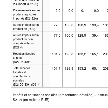
les import. (D2122)
Prélèvements sur les
0,0
0,0
0,1
0,2
produits agricoles
importés (D2122A)
Autres impôts sur la
77,0
100,0
128,9
139,4
18
production (D29)
Autres impôts sur la
77,0
100,0
128,9
139,4
18
production non
compris ailleurs
(D29H)
Recettes fiscales
101,7
126,8
153,2
165,1
20
totales
(D2+D5+D91)
Total recettes
101,7
126,8
153,2
165,1
20
fiscales et
contributions
sociales
(D2+D5+D91+D611)
Impôts et cotisations sociales (présentation détaillée) - Instit
S212) (en millions EUR)