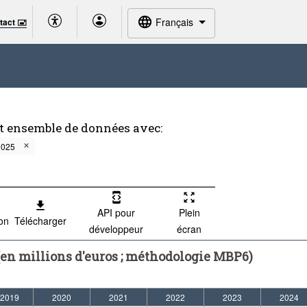
Français
tact 🖃
et ensemble de données avec:
2025
API pour
Plein
ion
Télécharger
développeur
écran
n millions d'euros ; méthodologie MBP6)
2019
2020
2021
2022
2023
2024