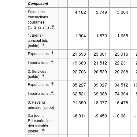
Composant
Solde des
4 162
3 749
5 004
transactions
courantes
(1.+2.+3.+4.)
* Note Composant 2: Définitions : Balance des paiements
1. Biens -
1 904
1 870
1 685
concept bdp
(solde)
* Note Composant 2: Définitions : Biens
Exportations
21 593
23 381
23 916
* Note Composant 2: Définitions : Exportations
Importations
19 689
21 512
22 231
* Note Composant 2: Définitions : Importations
2. Services
22 706
20 539
20 208
(solde)
* Note Composant 2: Définitions : Services
Exportations
85 227
89 927
94 512
1
* Note Composant 2: Définitions : Exportations
Importations
62 521
69 388
74 304
* Note Composant 2: Définitions : Importations
3. Revenu
-21 350
-18 377
-16 478
-
primaire (solde)
3.a (dont:)
-8 911
-9 450
-10 061
-
Rémunération
des salariés
(solde)
* Note Composant 2: Définitions : Rémunération des salariés (D.1)