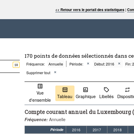
<< Retour vers le portail des statistiques
|
Con
170 points de données sélectionnés dans c
Fréquence:
Annuelle
Période:
Début: 2016
Fin: 
10
Supprimer tout
Vue
Tableau
Graphique
Libellés
Disposit
d'ensemble
Compte courant annuel du Luxembourg (e
Fréquence:
Annuelle
Période
2016
2017
2018