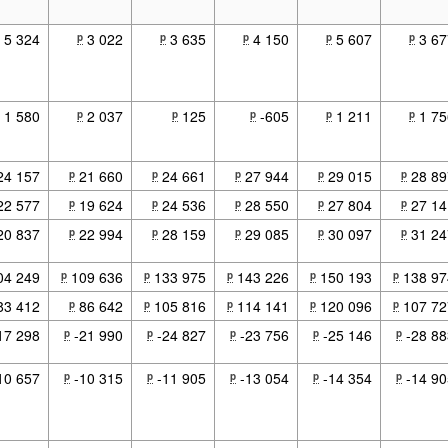
5 324
3 022
3 635
4 150
5 607
3 6
p
p
p
p
p
1 580
2 037
125
-605
1 211
1 7
p
p
p
p
p
24 157
21 660
24 661
27 944
29 015
28 8
p
p
p
p
p
22 577
19 624
24 536
28 550
27 804
27 1
p
p
p
p
p
20 837
22 994
28 159
29 085
30 097
31 2
p
p
p
p
p
04 249
109 636
133 975
143 226
150 193
138 97
p
p
p
p
p
83 412
86 642
105 816
114 141
120 096
107 72
p
p
p
p
p
17 298
-21 990
-24 827
-23 756
-25 146
-28 8
p
p
p
p
p
10 657
-10 315
-11 905
-13 054
-14 354
-14 9
p
p
p
p
p
, Salariés