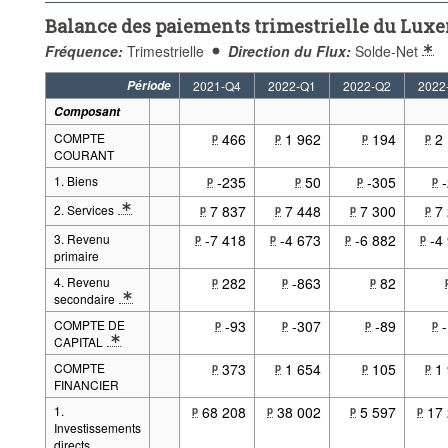
Balance des paiements trimestrielle du Luxe
Fréquence:
Trimestrielle
Direction du Flux:
Solde-Net
Période
2021-Q4
2022-Q1
2022-Q2
2022
Composant
COMPTE
466
1 962
194
2
p
p
p
p
COURANT
1. Biens
-235
50
-305
p
p
p
p
2. Services
7 837
7 448
7 300
7
p
p
p
p
* Note Composant 2: Définitions : Services
3. Revenu
-7 418
-4 673
-6 882
-4
p
p
p
p
primaire
4. Revenu
282
-863
82
p
p
p
secondaire
* Note Composant 2: Définitions : Transferts courants (Balance des paie
COMPTE DE
-93
-307
-89
p
p
p
p
CAPITAL
* Note Composant 2: Définitions : Compte de capital
COMPTE
373
1 654
105
1
p
p
p
p
FINANCIER
1.
68 208
38 002
5 597
17
p
p
p
p
Investissements
directs