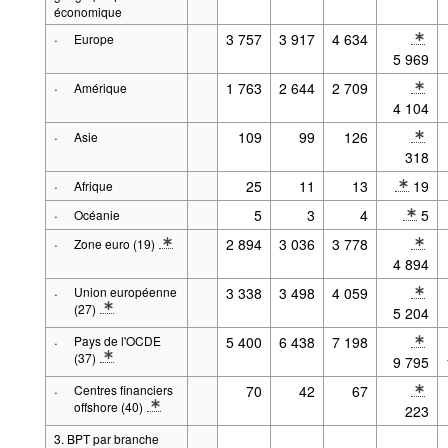
économique
·
3 757
3 917
4 634
Europe
* Note année
5 969
·
1 763
2 644
2 709
Amérique
* Note année
4 104
·
109
99
126
Asie
* Note année
318
·
25
11
13
19
Afrique
* Note année
·
5
3
4
5
Océanie
* Note année
·
2 894
3 036
3 778
Zone euro (19)
* Note Composant 2: composition fixe (19 pays)
* Note année
4 894
·
Union européenne
3 338
3 498
4 059
* Note année
(27)
5 204
* Note Composant 2: composition fixe (27 pays + Institutions de l'UE)
·
Pays de l'OCDE
5 400
6 438
7 198
* Note année
(37)
9 795
* Note Composant 2: composition fixe (37 pays)
·
Centres financiers
70
42
67
* Note année
offshore (40)
223
* Note Composant 2: composition fixe (40 pays)
3. BPT par branche