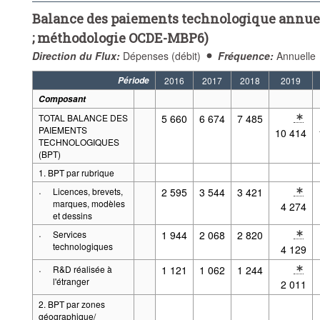
Balance des paiements technologique annuel
; méthodologie OCDE-MBP6)
Direction du Flux:
Dépenses (débit)
Fréquence:
Annuelle
Période
2016
2017
2018
2019
Composant
TOTAL BALANCE DES
5 660
6 674
7 485
* Note année
PAIEMENTS
10 414
TECHNOLOGIQUES
(BPT)
1. BPT par rubrique
·
Licences, brevets,
2 595
3 544
3 421
* Note année
marques, modèles
4 274
et dessins
·
Services
1 944
2 068
2 820
* Note année
technologiques
4 129
·
R&D réalisée à
1 121
1 062
1 244
* Note année
l'étranger
2 011
2. BPT par zones
géographique/