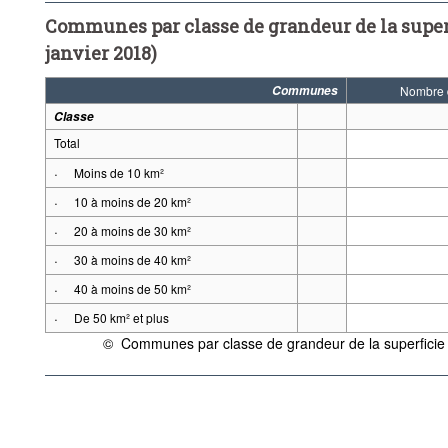
Communes par classe de grandeur de la superf
janvier 2018)
Communes
Nombre
Classe
Total
·
Moins de 10 km²
·
10 à moins de 20 km²
·
20 à moins de 30 km²
·
30 à moins de 40 km²
·
40 à moins de 50 km²
·
De 50 km² et plus
©
Communes par classe de grandeur de la superficie (
{link} Conditions d'utilisation