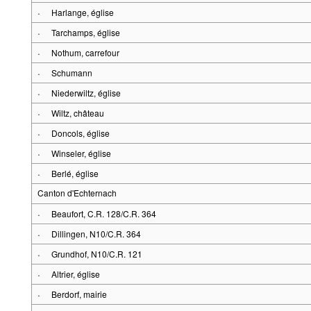
·
Harlange, église
·
Tarchamps, église
·
Nothum, carrefour
·
Schumann
·
Niederwiltz, église
·
Wiltz, château
·
Doncols, église
·
Winseler, église
·
Berlé, église
Canton d'Echternach
·
Beaufort, C.R. 128/C.R. 364
·
Dillingen, N10/C.R. 364
·
Grundhof, N10/C.R. 121
·
Altrier, église
·
Berdorf, mairie