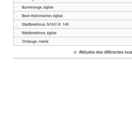
·
Burmerange, église
·
Bech-Kleinmacher, église
·
Stadtbredimus, N10/C.R. 149
·
Waldbredimus, église
·
Trintange, mairie
©
Altitudes des différentes loc
{link} Conditions d'utilisation