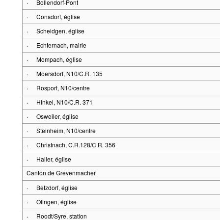
·
Bollendorf-Pont
·
Consdorf, église
·
Scheidgen, église
·
Echternach, mairie
·
Mompach, église
·
Moersdorf, N10/C.R. 135
·
Rosport, N10/centre
·
Hinkel, N10/C.R. 371
·
Osweiler, église
·
Steinheim, N10/centre
·
Christnach, C.R.128/C.R. 356
·
Haller, église
Canton de Grevenmacher
·
Betzdorf, église
·
Olingen, église
·
Roodt/Syre, station