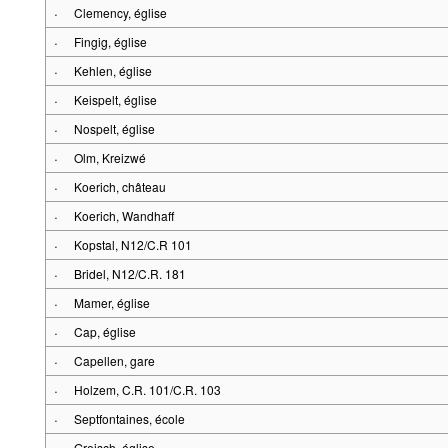
·
Clemency, église
·
Fingig, église
·
Kehlen, église
·
Keispelt, église
·
Nospelt, église
·
Olm, Kreizwé
·
Koerich, château
·
Koerich, Wandhaff
·
Kopstal, N12/C.R 101
·
Bridel, N12/C.R. 181
·
Mamer, église
·
Cap, église
·
Capellen, gare
·
Holzem, C.R. 101/C.R. 103
·
Septfontaines, école
·
Greisch, église