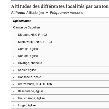
Altitudes des différentes localités par canton
Altitude:
Altitude (m)
Fréquence:
Annuelle
Spécification
Canton de Capellen
·
Dippach, N5/C.R. 102
·
Schouweiler, N5/C.R. 103
·
Garnich, église
·
Dahlem, église
·
Hivange, chapelle
·
Kahler, église
·
Hobscheid, école
·
Kreizerbuch, N8/C.R. 106
·
Bascharage, église
·
Hautcharage, église
·
Linger, église