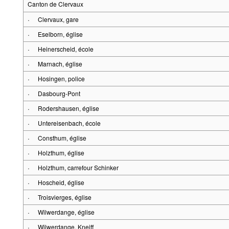
Canton de Clervaux
·
Clervaux, gare
·
Eselborn, église
·
Heinerscheid, école
·
Marnach, église
·
Hosingen, police
·
Dasbourg-Pont
·
Rodershausen, église
·
Untereisenbach, école
·
Consthum, église
·
Holzthum, église
·
Holzthum, carrefour Schinker
·
Hoscheid, église
·
Troisvierges, église
·
Wilwerdange, église
·
Wilwerdange, Kneiff