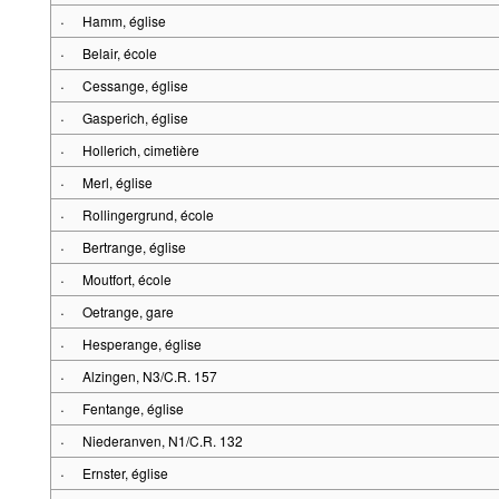
·
Hamm, église
·
Belair, école
·
Cessange, église
·
Gasperich, église
·
Hollerich, cimetière
·
Merl, église
·
Rollingergrund, école
·
Bertrange, église
·
Moutfort, école
·
Oetrange, gare
·
Hesperange, église
·
Alzingen, N3/C.R. 157
·
Fentange, église
·
Niederanven, N1/C.R. 132
·
Ernster, église