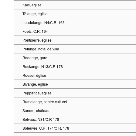
·
Kayl, église
·
Tétange, église
·
Leudelange, N4/C.R. 163
·
Foetz, C.R. 164
·
Pontpierre, église
·
Pétange, hôtel de ville
·
Rodange, gare
·
Reckange, N13/C.R 178
·
Roeser, église
·
Bivange, église
·
Peppange, église
·
Rumelange, centre culturel
·
Sanem, château
·
Belvaux, N31/C.R 178
·
Soleuvre, C.R. 174/C.R. 178