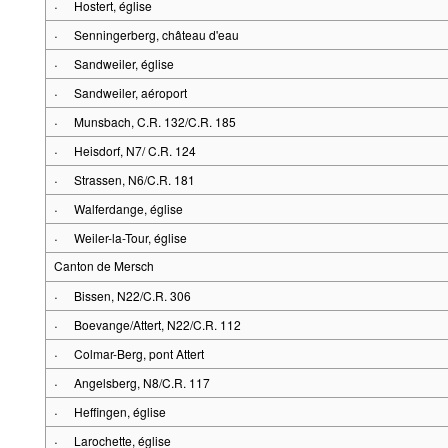
·
Hostert, église
·
Senningerberg, château d'eau
·
Sandweiler, église
·
Sandweiler, aéroport
·
Munsbach, C.R. 132/C.R. 185
·
Heisdorf, N7/ C.R. 124
·
Strassen, N6/C.R. 181
·
Walferdange, église
·
Weiler-la-Tour, église
Canton de Mersch
·
Bissen, N22/C.R. 306
·
Boevange/Attert, N22/C.R. 112
·
Colmar-Berg, pont Attert
·
Angelsberg, N8/C.R. 117
·
Heffingen, église
·
Larochette, église