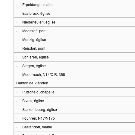
·
Erpeldange, mairie
·
Ettelbruck, église
·
Niederfeulen, église
·
Moestroff, pont
·
Mertzig, église
·
Reisdorf, pont
·
Schieren, église
·
Stegen, église
·
Medernach, N14/C.R. 358
Canton de Vianden
·
Putscheid, chapelle
·
Bivels, église
·
Stolzembourg, église
·
Fouhren, N17/N17b
·
Bastendorf, mairie