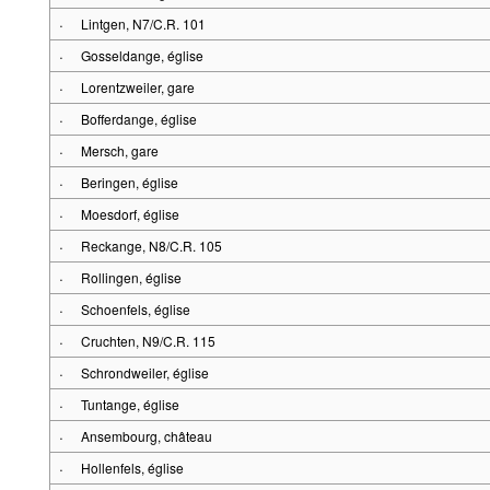
·
Lintgen, N7/C.R. 101
·
Gosseldange, église
·
Lorentzweiler, gare
·
Bofferdange, église
·
Mersch, gare
·
Beringen, église
·
Moesdorf, église
·
Reckange, N8/C.R. 105
·
Rollingen, église
·
Schoenfels, église
·
Cruchten, N9/C.R. 115
·
Schrondweiler, église
·
Tuntange, église
·
Ansembourg, château
·
Hollenfels, église