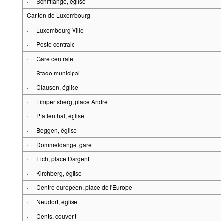
·
Schifflange, église
Canton de Luxembourg
·
Luxembourg-Ville
·
Poste centrale
·
Gare centrale
·
Stade municipal
·
Clausen, église
·
Limpertsberg, place André
·
Pfaffenthal, église
·
Beggen, église
·
Dommeldange, gare
·
Eich, place Dargent
·
Kirchberg, église
·
Centre européen, place de l'Europe
·
Neudorf, église
·
Cents, couvent