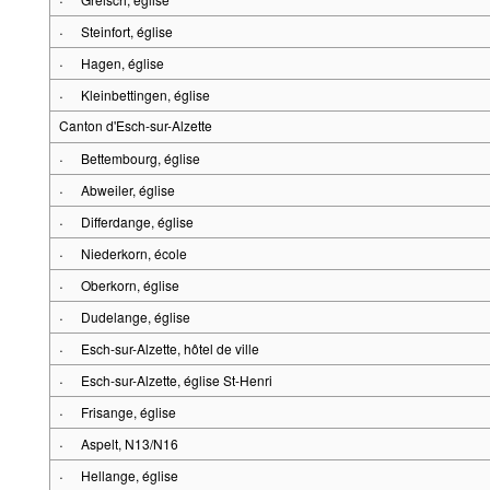
·
Steinfort, église
·
Hagen, église
·
Kleinbettingen, église
Canton d'Esch-sur-Alzette
·
Bettembourg, église
·
Abweiler, église
·
Differdange, église
·
Niederkorn, école
·
Oberkorn, église
·
Dudelange, église
·
Esch-sur-Alzette, hôtel de ville
·
Esch-sur-Alzette, église St-Henri
·
Frisange, église
·
Aspelt, N13/N16
·
Hellange, église