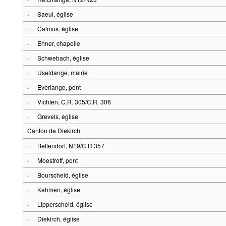
·
Saeul, église
·
Calmus, église
·
Ehner, chapelle
·
Schwebach, église
·
Useldange, mairie
·
Everlange, pont
·
Vichten, C.R. 305/C.R. 306
·
Grevels, église
Canton de Diekirch
·
Bettendorf, N19/C.R.357
·
Moestroff, pont
·
Bourscheid, église
·
Kehmen, église
·
Lipperscheid, église
·
Diekirch, église