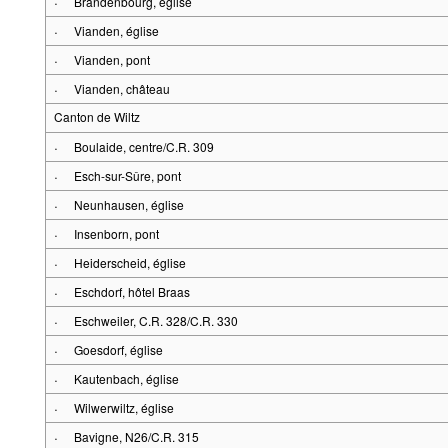
·
Brandenbourg, église
·
Vianden, église
·
Vianden, pont
·
Vianden, château
Canton de Wiltz
·
Boulaide, centre/C.R. 309
·
Esch-sur-Sûre, pont
·
Neunhausen, église
·
Insenborn, pont
·
Heiderscheid, église
·
Eschdorf, hôtel Braas
·
Eschweiler, C.R. 328/C.R. 330
·
Goesdorf, église
·
Kautenbach, église
·
Wilwerwiltz, église
·
Bavigne, N26/C.R. 315