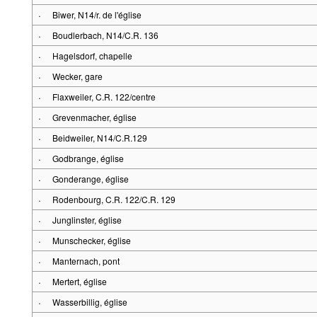
·
Biwer, N14/r. de l'église
·
Boudlerbach, N14/C.R. 136
·
Hagelsdorf, chapelle
·
Wecker, gare
·
Flaxweiler, C.R. 122/centre
·
Grevenmacher, église
·
Beidweiler, N14/C.R.129
·
Godbrange, église
·
Gonderange, église
·
Rodenbourg, C.R. 122/C.R. 129
·
Junglinster, église
·
Munschecker, église
·
Manternach, pont
·
Mertert, église
·
Wasserbillig, église