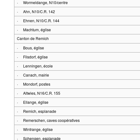
·
Wormeldange, N10/centre
·
Ahn, N10/C.R. 142
·
Ehnen, N10/C.R. 144
·
Machtum, église
Canton de Remich
·
Bous, église
·
Filsdorf, église
·
Lenningen, école
·
Canach, mairie
·
Mondorf, postes
·
Altwies, N16/C.R. 155
·
Ellange, église
·
Remich, esplanade
·
Remerschen, caves coopératives
·
Wintrange, église
·
Schengen, esplanade