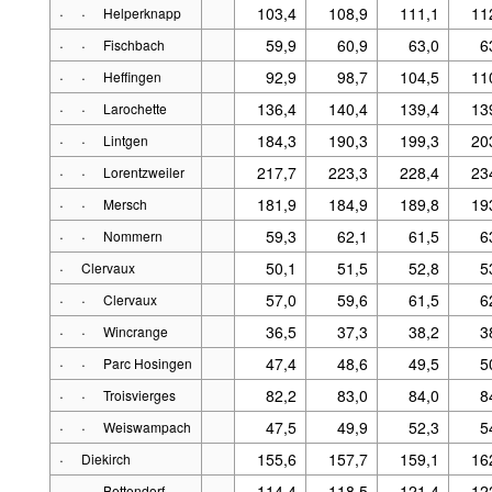
·
·
103,4
108,9
111,1
11
Helperknapp
·
·
59,9
60,9
63,0
6
Fischbach
·
·
92,9
98,7
104,5
11
Heffingen
·
·
136,4
140,4
139,4
13
Larochette
·
·
184,3
190,3
199,3
20
Lintgen
·
·
217,7
223,3
228,4
23
Lorentzweiler
·
·
181,9
184,9
189,8
19
Mersch
·
·
59,3
62,1
61,5
6
Nommern
·
50,1
51,5
52,8
5
Clervaux
·
·
57,0
59,6
61,5
6
Clervaux
·
·
36,5
37,3
38,2
3
Wincrange
·
·
47,4
48,6
49,5
5
Parc Hosingen
·
·
82,2
83,0
84,0
8
Troisvierges
·
·
47,5
49,9
52,3
5
Weiswampach
·
155,6
157,7
159,1
16
Diekirch
·
·
114,4
118,5
121,4
12
Bettendorf