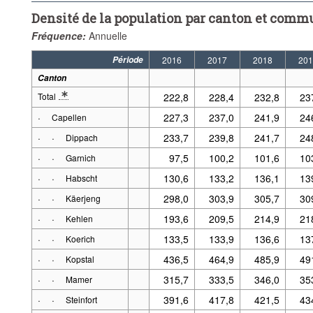
Densité de la population par canton et commu
Fréquence:
Annuelle
Période
2016
2017
2018
201
Canton
Total
222,8
228,4
232,8
23
* Note canton 2: Jusqu'en 1970 et pour les années 1981, 1991, 2001 et 2
·
227,3
237,0
241,9
24
Capellen
·
·
233,7
239,8
241,7
24
Dippach
·
·
97,5
100,2
101,6
10
Garnich
·
·
130,6
133,2
136,1
13
Habscht
·
·
298,0
303,9
305,7
30
Käerjeng
·
·
193,6
209,5
214,9
21
Kehlen
·
·
133,5
133,9
136,6
13
Koerich
·
·
436,5
464,9
485,9
49
Kopstal
·
·
315,7
333,5
346,0
35
Mamer
·
·
391,6
417,8
421,5
43
Steinfort