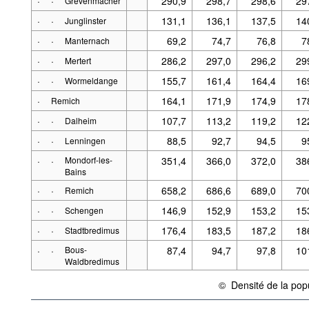
·
·
290,9
298,7
298,6
29
Grevenmacher
·
·
131,1
136,1
137,5
14
Junglinster
·
·
69,2
74,7
76,8
7
Manternach
·
·
286,2
297,0
296,2
29
Mertert
·
·
155,7
161,4
164,4
16
Wormeldange
·
164,1
171,9
174,9
17
Remich
·
·
107,7
113,2
119,2
12
Dalheim
·
·
88,5
92,7
94,5
9
Lenningen
·
·
Mondorf-les-
351,4
366,0
372,0
38
Bains
·
·
658,2
686,6
689,0
70
Remich
·
·
146,9
152,9
153,2
15
Schengen
·
·
176,4
183,5
187,2
18
Stadtbredimus
·
·
Bous-
87,4
94,7
97,8
10
Waldbredimus
©
Densité de la pop
{link} Conditions d'utilis