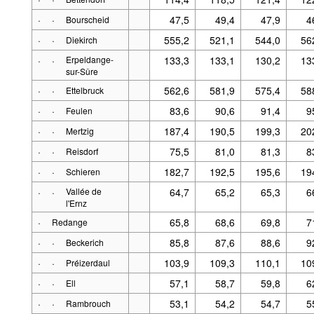
·
·
47,5
49,4
47,9
4
Bourscheid
·
·
555,2
521,1
544,0
56
Diekirch
·
·
Erpeldange-
133,3
133,1
130,2
13
sur-Sûre
·
·
562,6
581,9
575,4
58
Ettelbruck
·
·
83,6
90,6
91,4
9
Feulen
·
·
187,4
190,5
199,3
20
Mertzig
·
·
75,5
81,0
81,3
8
Reisdorf
·
·
182,7
192,5
195,6
19
Schieren
·
·
Vallée de
64,7
65,2
65,3
6
l'Ernz
·
65,8
68,6
69,8
7
Redange
·
·
85,8
87,6
88,6
9
Beckerich
·
·
103,9
109,3
110,1
10
Préizerdaul
·
·
57,1
58,7
59,8
6
Ell
·
·
53,1
54,2
54,7
5
Rambrouch