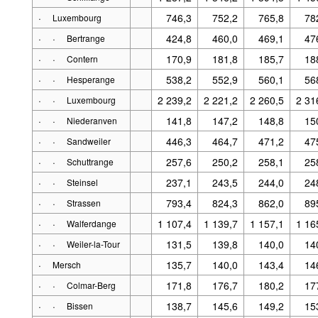
·
746,3
752,2
765,8
78
Luxembourg
·
·
424,8
460,0
469,1
47
Bertrange
·
·
170,9
181,8
185,7
18
Contern
·
·
538,2
552,9
560,1
56
Hesperange
·
·
2 239,2
2 221,2
2 260,5
2 31
Luxembourg
·
·
141,8
147,2
148,8
15
Niederanven
·
·
446,3
464,7
471,2
47
Sandweiler
·
·
257,6
250,2
258,1
25
Schuttrange
·
·
237,1
243,5
244,0
24
Steinsel
·
·
793,4
824,3
862,0
89
Strassen
·
·
1 107,4
1 139,7
1 157,1
1 16
Walferdange
·
·
131,5
139,8
140,0
14
Weiler-la-Tour
·
135,7
140,0
143,4
14
Mersch
·
·
171,8
176,7
180,2
17
Colmar-Berg
·
·
138,7
145,6
149,2
15
Bissen