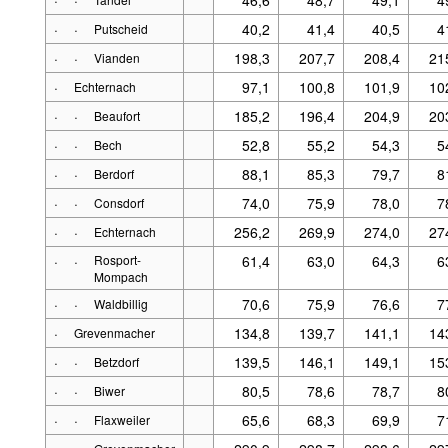
·
·
40,2
41,4
40,5
4
Putscheid
·
·
198,3
207,7
208,4
21
Vianden
·
97,1
100,8
101,9
10
Echternach
·
·
185,2
196,4
204,9
20
Beaufort
·
·
52,8
55,2
54,3
5
Bech
·
·
88,1
85,3
79,7
8
Berdorf
·
·
74,0
75,9
78,0
7
Consdorf
·
·
256,2
269,9
274,0
27
Echternach
·
·
Rosport-
61,4
63,0
64,3
6
Mompach
·
·
70,6
75,9
76,6
7
Waldbillig
·
134,8
139,7
141,1
14
Grevenmacher
·
·
139,5
146,1
149,1
15
Betzdorf
·
·
80,5
78,6
78,7
8
Biwer
·
·
65,6
68,3
69,9
7
Flaxweiler