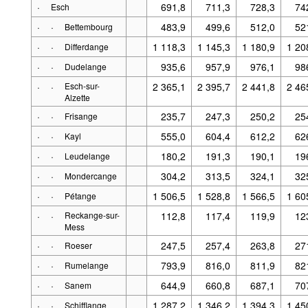
·
691,8
711,3
728,3
74
Esch
·
·
483,9
499,6
512,0
52
Bettembourg
·
·
1 118,3
1 145,3
1 180,9
1 20
Differdange
·
·
935,6
957,9
976,1
98
Dudelange
·
·
Esch-sur-
2 365,1
2 395,7
2 441,8
2 46
Alzette
·
·
235,7
247,3
250,2
25
Frisange
·
·
555,0
604,4
612,2
62
Kayl
·
·
180,2
191,3
190,1
19
Leudelange
·
·
304,2
313,5
324,1
32
Mondercange
·
·
1 506,5
1 528,8
1 566,5
1 60
Pétange
·
·
Reckange-sur-
112,8
117,4
119,9
12
Mess
·
·
247,5
257,4
263,8
27
Roeser
·
·
793,9
816,0
811,9
82
Rumelange
·
·
644,9
660,8
687,1
70
Sanem
·
·
1 287,2
1 346,2
1 394,3
1 45
Schifflange