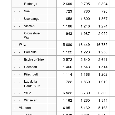
·
·
2 609
2 795
2 824
Redange
·
·
723
780
790
Saeul
·
·
1 658
1 800
1 867
Useldange
·
·
1 186
1 246
1 274
Vichten
·
·
Groussbus-
1 943
1 987
2 059
Wal
·
15 680
16 449
16 735
Wiltz
·
·
1 122
1 223
1 256
Boulaide
·
·
2 572
2 640
2 641
Esch-sur-Sûre
·
·
1 466
1 543
1 514
Goesdorf
·
·
1 114
1 168
1 202
Kiischpelt
·
·
Lac de la
1 722
1 860
1 912
Haute-Sûre
·
·
6 522
6 730
6 866
Wiltz
·
·
1 162
1 285
1 344
Winseler
·
4 951
5 162
5 163
Vianden
·
·
1 943
2 031
2 048
Tandel