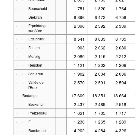
·
·
1 751
1 820
1 764
Bourscheid
·
·
6 896
6 472
6 756
Diekirch
·
·
Erpeldange-
2 396
2 392
2 339
sur-Sûre
·
·
8 541
8 833
8 735
Ettelbruck
·
·
1 903
2 062
2 080
Feulen
·
·
2 080
2 115
2 212
Mertzig
·
·
1 121
1 202
1 206
Reisdorf
·
·
1 902
2 004
2 036
Schieren
·
·
Vallée de
2 570
2 591
2 594
l'Ernz
·
17 609
18 351
18 664
Redange
·
·
2 437
2 489
2 518
Beckerich
·
·
1 621
1 705
1 717
Préizerdaul
·
·
1 230
1 265
1 289
Ell
·
·
4 202
4 284
4 326
Rambrouch