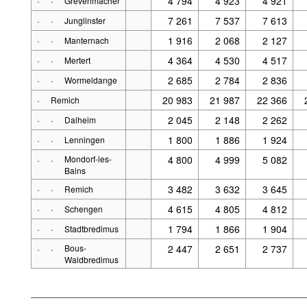
·
·
4 794
4 923
4 921
Grevenmacher
·
·
7 261
7 537
7 613
Junglinster
·
·
1 916
2 068
2 127
Manternach
·
·
4 364
4 530
4 517
Mertert
·
·
2 685
2 784
2 836
Wormeldange
·
20 983
21 987
22 366
Remich
·
·
2 045
2 148
2 262
Dalheim
·
·
1 800
1 886
1 924
Lenningen
·
·
Mondorf-les-
4 800
4 999
5 082
Bains
·
·
3 482
3 632
3 645
Remich
·
·
4 615
4 805
4 812
Schengen
·
·
1 794
1 866
1 904
Stadtbredimus
·
·
Bous-
2 447
2 651
2 737
Waldbredimus