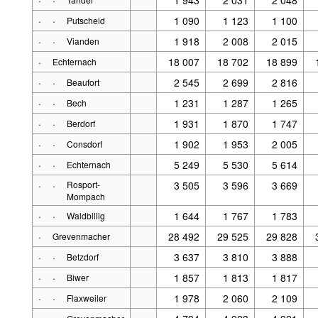
·
·
1 090
1 123
1 100
Putscheid
·
·
1 918
2 008
2 015
Vianden
·
18 007
18 702
18 899
Echternach
·
·
2 545
2 699
2 816
Beaufort
·
·
1 231
1 287
1 265
Bech
·
·
1 931
1 870
1 747
Berdorf
·
·
1 902
1 953
2 005
Consdorf
·
·
5 249
5 530
5 614
Echternach
·
·
Rosport-
3 505
3 596
3 669
Mompach
·
·
1 644
1 767
1 783
Waldbillig
·
28 492
29 525
29 828
Grevenmacher
·
·
3 637
3 810
3 888
Betzdorf
·
·
1 857
1 813
1 817
Biwer
·
·
1 978
2 060
2 109
Flaxweiler