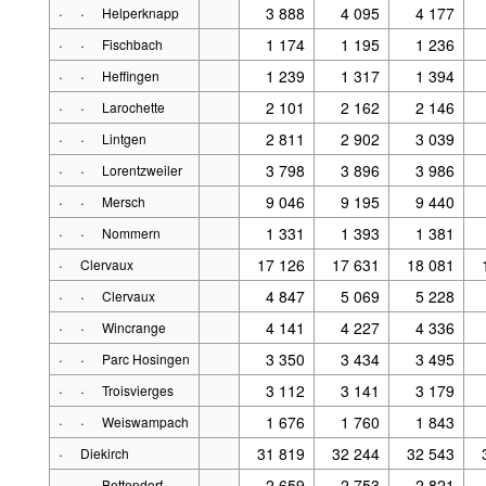
·
·
3 888
4 095
4 177
Helperknapp
·
·
1 174
1 195
1 236
Fischbach
·
·
1 239
1 317
1 394
Heffingen
·
·
2 101
2 162
2 146
Larochette
·
·
2 811
2 902
3 039
Lintgen
·
·
3 798
3 896
3 986
Lorentzweiler
·
·
9 046
9 195
9 440
Mersch
·
·
1 331
1 393
1 381
Nommern
·
17 126
17 631
18 081
Clervaux
·
·
4 847
5 069
5 228
Clervaux
·
·
4 141
4 227
4 336
Wincrange
·
·
3 350
3 434
3 495
Parc Hosingen
·
·
3 112
3 141
3 179
Troisvierges
·
·
1 676
1 760
1 843
Weiswampach
·
31 819
32 244
32 543
Diekirch
·
·
2 659
2 753
2 821
Bettendorf