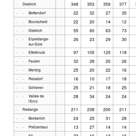
·
348
353
359
377
Diekirch
·
·
22
32
27
35
Bettendorf
·
·
22
20
14
12
Bourscheid
·
·
55
60
63
73
Diekirch
·
·
Erpeldange-
26
23
29
30
sur-Sûre
·
·
97
105
125
118
Ettelbruck
·
·
32
28
20
26
Feulen
·
·
25
20
22
16
Mertzig
·
·
16
10
17
18
Reisdorf
·
·
25
21
18
25
Schieren
·
·
Vallée de
28
34
24
24
l'Ernz
·
211
238
200
211
Redange
·
·
24
25
31
28
Beckerich
·
·
13
27
14
14
Préizerdaul
·
·
23
16
13
16
Ell