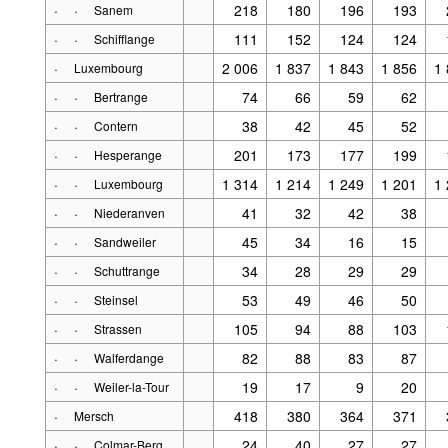
·
·
218
180
196
193
Sanem
·
·
111
152
124
124
Schifflange
·
2 006
1 837
1 843
1 856
1
Luxembourg
·
·
74
66
59
62
Bertrange
·
·
38
42
45
52
Contern
·
·
201
173
177
199
Hesperange
·
·
1 314
1 214
1 249
1 201
1
Luxembourg
·
·
41
32
42
38
Niederanven
·
·
45
34
16
15
Sandweiler
·
·
34
28
29
29
Schuttrange
·
·
53
49
46
50
Steinsel
·
·
105
94
88
103
Strassen
·
·
82
88
83
87
Walferdange
·
·
19
17
9
20
Weiler-la-Tour
·
418
380
364
371
Mersch
·
·
24
40
27
27
Colmar-Berg