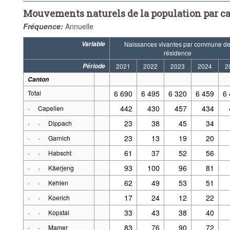
Mouvements naturels de la population par 
Fréquence:
Annuelle
Variable
Naissances vivantes par commune d
résidence
Période
2021
2022
2023
2024
2
Canton
Total
6 690
6 495
6 320
6 459
6
·
442
430
457
434
Capellen
·
·
23
38
45
34
Dippach
·
·
23
13
19
20
Garnich
·
·
61
37
52
56
Habscht
·
·
93
100
96
81
Käerjeng
·
·
62
49
53
51
Kehlen
·
·
17
24
12
22
Koerich
·
·
33
43
38
40
Kopstal
·
·
83
76
90
72
Mamer