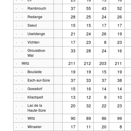
·
·
37
55
43
52
Rambrouch
·
·
28
25
24
26
Redange
·
·
15
15
17
17
Saeul
·
·
21
24
26
19
Useldange
·
·
17
23
8
23
Vichten
·
·
Groussbus-
33
28
24
16
Wal
·
211
212
203
211
Wiltz
·
·
19
19
15
19
Boulaide
·
·
37
33
37
38
Esch-sur-Sûre
·
·
15
16
14
14
Goesdorf
·
·
13
12
9
10
Kiischpelt
·
·
Lac de la
20
32
22
23
Haute-Sûre
·
·
90
89
86
99
Wiltz
·
·
17
11
20
8
Winseler