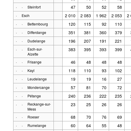
·
·
47
50
52
58
Steinfort
·
2 010
2 083
1 962
2 053
2
Esch
·
·
120
115
92
110
Bettembourg
·
·
351
381
360
379
Differdange
·
·
196
207
191
221
Dudelange
·
·
Esch-sur-
383
395
393
399
Alzette
·
·
46
48
48
48
Frisange
·
·
118
110
93
102
Kayl
·
·
19
19
16
27
Leudelange
·
·
57
81
70
72
Mondercange
·
·
240
236
222
235
Pétange
·
·
Reckange-sur-
23
25
26
26
Mess
·
·
68
70
76
69
Roeser
·
·
60
64
55
48
Rumelange