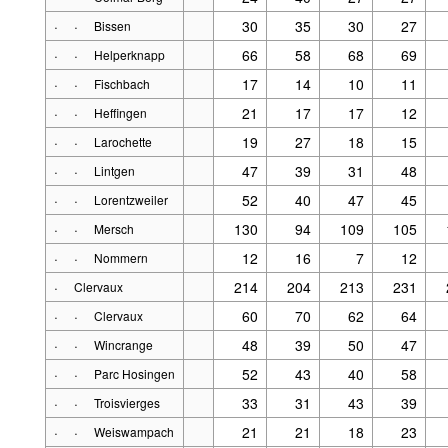
·
·
30
35
30
27
Bissen
·
·
66
58
68
69
Helperknapp
·
·
17
14
10
11
Fischbach
·
·
21
17
17
12
Heffingen
·
·
19
27
18
15
Larochette
·
·
47
39
31
48
Lintgen
·
·
52
40
47
45
Lorentzweiler
·
·
130
94
109
105
Mersch
·
·
12
16
7
12
Nommern
·
214
204
213
231
Clervaux
·
·
60
70
62
64
Clervaux
·
·
48
39
50
47
Wincrange
·
·
52
43
40
58
Parc Hosingen
·
·
33
31
43
39
Troisvierges
·
·
21
21
18
23
Weiswampach