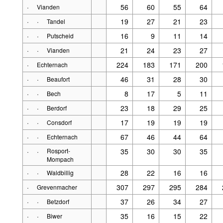
·
56
60
55
64
Vianden
·
·
19
27
21
23
Tandel
·
·
16
9
11
14
Putscheid
·
·
21
24
23
27
Vianden
·
224
183
171
200
Echternach
·
·
46
31
28
30
Beaufort
·
·
8
17
5
11
Bech
·
·
23
18
29
25
Berdorf
·
·
17
19
19
19
Consdorf
·
·
67
46
44
64
Echternach
·
·
Rosport-
35
30
30
35
Mompach
·
·
28
22
16
16
Waldbillig
·
307
297
295
284
Grevenmacher
·
·
37
26
34
27
Betzdorf
·
·
35
16
15
22
Biwer