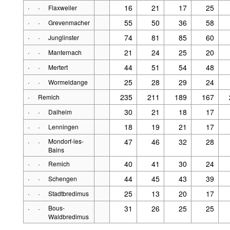
·
·
16
21
17
25
Flaxweiler
·
·
55
50
36
58
Grevenmacher
·
·
74
81
85
60
Junglinster
·
·
21
24
25
20
Manternach
·
·
44
51
54
48
Mertert
·
·
25
28
29
24
Wormeldange
·
235
211
189
167
Remich
·
·
30
21
18
17
Dalheim
·
·
18
19
21
17
Lenningen
·
·
Mondorf-les-
47
46
32
28
Bains
·
·
40
41
30
24
Remich
·
·
44
45
43
39
Schengen
·
·
25
13
20
17
Stadtbredimus
·
·
Bous-
31
26
25
25
Waldbredimus