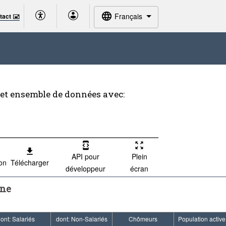
Français
tact 🖃
cet ensemble de données avec:
API pour
Plein
ion
Télécharger
développeur
écran
une
ont: Salariés
dont: Non-Salariés
Chômeurs
Population active