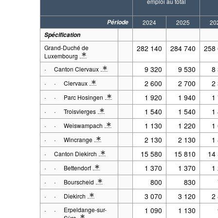
emploi au total
Période
2024
2025
20
Spécification
Grand-Duché de
282 140
284 740
258
Luxembourg
* Note spécification 1: 2001 - 2017 : Situation au 31.12. à parti
·
9 320
9 530
8
Canton Clervaux
* Note spécification 1: 2001 - 2017 : Situation au 31.12. à p
·
·
2 600
2 700
2
Clervaux
* Note spécification 1: 2001 - 2017 : Situation au 31.12. 
·
·
1 920
1 940
1
Parc Hosingen
* Note spécification 1: 2001 - 2017 : Situation au 31.12. 
·
·
1 540
1 540
1
Troisvierges
* Note spécification 1: 2001 - 2017 : Situation au 31.12. 
·
·
1 130
1 220
1
Weiswampach
* Note spécification 1: 2001 - 2017 : Situation au 31.12. 
·
·
2 130
2 130
1
Wincrange
* Note spécification 1: 2001 - 2017 : Situation au 31.12. 
·
15 580
15 810
14
Canton Diekirch
* Note spécification 1: 2001 - 2017 : Situation au 31.12. à p
·
·
1 370
1 370
1
Bettendorf
* Note spécification 1: 2001 - 2017 : Situation au 31.12. 
·
·
800
830
Bourscheid
* Note spécification 1: 2001 - 2017 : Situation au 31.12. 
·
·
3 070
3 120
2
Diekirch
* Note spécification 1: 2001 - 2017 : Situation au 31.12. 
·
·
Erpeldange-sur-
1 090
1 130
Sûre