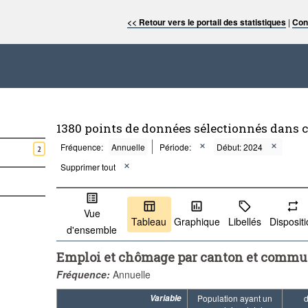
<< Retour vers le portail des statistiques
|
Con
1380 points de données sélectionnés dans 
Fréquence:
Annuelle
Période:
Début: 2024
2
Supprimer tout
Vue
Tableau
Graphique
Libellés
Disposit
d'ensemble
Emploi et chômage par canton et comm
Fréquence:
Annuelle
Variable
Population ayant un
d