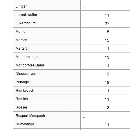
Lintgen
..
Lorentzweiler
11
Luxembourg
27
Mamer
15
Mersch
15
Mertert
11
Mondercange
13
Mondorf-les-Bains
11
Niederanven
13
Pétange
19
Rambrouch
11
Remich
11
Roeser
13
Rosport-Mompach
..
Rumelange
11