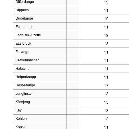
Differdange
19
Dippach
11
Dudelange
19
Echternach
11
Esch-sur-Alzette
19
Ettelbruck
13
Frisange
11
Grevenmacher
11
Habscht
11
Helperknapp
11
Hesperange
17
Junglinster
13
Käerjeng
15
Kayl
13
Kehlen
13
Kopstal
11