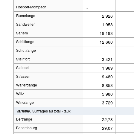
Rosport-Mompach
..
Rumelange
2 926
Sandweiler
1 958
Sanem
19 193
Schifflange
12 660
Schuttrange
..
Steinfort
3 421
Steinsel
1 969
Strassen
9 480
Walferdange
8 853
Wiltz
5 980
Wincrange
3 729
Suffrages au total - taux
Variable
:
Bertrange
22,73
Bettembourg
29,07