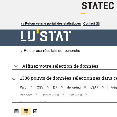
<< Retour vers le portail des statistiques
|
Contact 🖃
Retour aux résultats de recherche
Affinez votre sélection de données:
1336 points de données sélectionnés dans c
Parti:
CSV
DP
déi gréng
LSAP
Fréq
Période:
Début: 2023
Fin: 2023
Supprimer tout