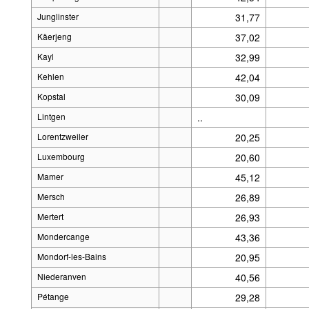
Junglinster
31,77
Käerjeng
37,02
Kayl
32,99
Kehlen
42,04
Kopstal
30,09
Lintgen
..
Lorentzweiler
20,25
Luxembourg
20,60
Mamer
45,12
Mersch
26,89
Mertert
26,93
Mondercange
43,36
Mondorf-les-Bains
20,95
Niederanven
40,56
Pétange
29,28