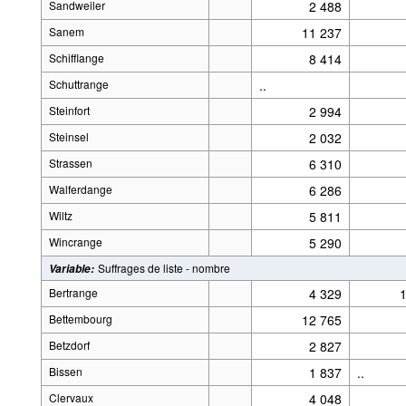
Sandweiler
2 488
Sanem
11 237
Schifflange
8 414
Schuttrange
..
Steinfort
2 994
Steinsel
2 032
Strassen
6 310
Walferdange
6 286
Wiltz
5 811
Wincrange
5 290
Suffrages de liste - nombre
Variable
:
Bertrange
4 329
Bettembourg
12 765
Betzdorf
2 827
Bissen
1 837
..
Clervaux
4 048