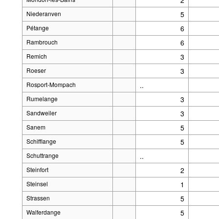
Niederanven
5
Pétange
6
Rambrouch
6
Remich
3
Roeser
3
Rosport-Mompach
..
Rumelange
3
Sandweiler
3
Sanem
5
Schifflange
5
Schuttrange
..
Steinfort
2
Steinsel
1
Strassen
5
Walferdange
5