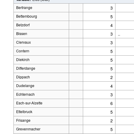
Bertrange
3
Bettembourg
5
Betzdorf
4
Bissen
3
..
Clervaux
3
Contern
5
Diekirch
5
Differdange
5
Dippach
2
Dudelange
4
Echternach
3
Esch-sur-Alzette
6
Ettelbruck
5
Frisange
2
Grevenmacher
5