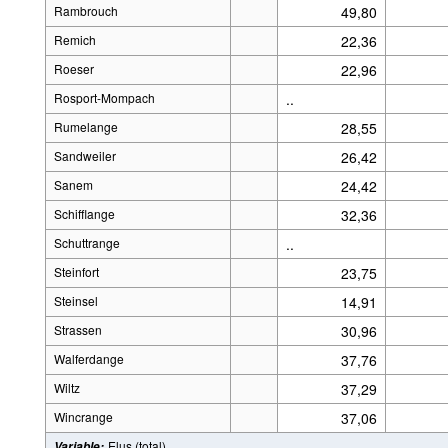
Rambrouch
49,80
Remich
22,36
Roeser
22,96
Rosport-Mompach
..
Rumelange
28,55
Sandweiler
26,42
Sanem
24,42
Schifflange
32,36
Schuttrange
..
Steinfort
23,75
Steinsel
14,91
Strassen
30,96
Walferdange
37,76
Wiltz
37,29
Wincrange
37,06
Elus (total)
Variable
: