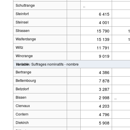
Schuttrange
..
Steinfort
6 415
Steinsel
4 001
Strassen
15 790
Walferdange
15 139
Wiltz
11 791
Wincrange
9 019
Suffrages nominatifs - nombre
Variable
:
Bertrange
4 386
Bettembourg
7 878
Betzdorf
3 287
Bissen
2 998
..
Clervaux
4 203
Contern
4 796
Diekirch
5 908