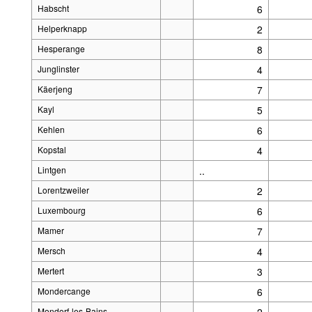
Habscht
6
Helperknapp
2
Hesperange
8
Junglinster
4
Käerjeng
7
Kayl
5
Kehlen
6
Kopstal
4
Lintgen
..
Lorentzweiler
2
Luxembourg
6
Mamer
7
Mersch
4
Mertert
3
Mondercange
6
Mondorf-les-Bains
2