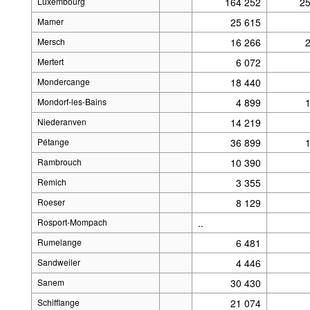
Luxembourg
164 252
25
Mamer
25 615
Mersch
16 266
Mertert
6 072
Mondercange
18 440
Mondorf-les-Bains
4 899
Niederanven
14 219
Pétange
36 899
Rambrouch
10 390
Remich
3 355
Roeser
8 129
Rosport-Mompach
..
Rumelange
6 481
Sandweiler
4 446
Sanem
30 430
Schifflange
21 074