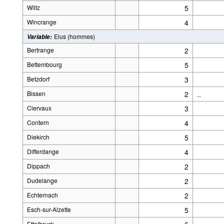
Wiltz
5
Wincrange
4
Elus (hommes)
Variable
:
Bertrange
2
Bettembourg
5
Betzdorf
3
Bissen
2
..
Clervaux
3
Contern
4
Diekirch
5
Differdange
4
Dippach
2
Dudelange
2
Echternach
2
Esch-sur-Alzette
5
Ettelbruck