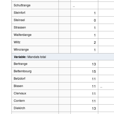
Schuttrange
..
Steinfort
1
Steinsel
0
Strassen
1
Walferdange
1
Wiltz
2
Wincrange
1
Mandats total
Variable
:
Bertrange
13
Bettembourg
15
Betzdorf
11
Bissen
11
..
Clervaux
11
Contern
11
Diekirch
13