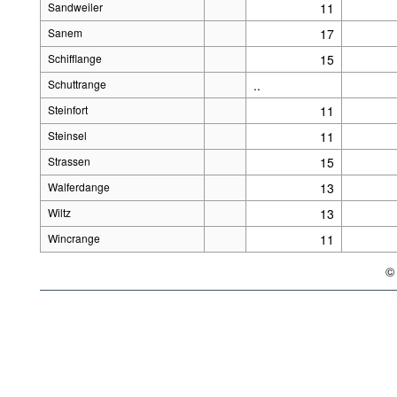
Sandweiler
11
Sanem
17
Schifflange
15
Schuttrange
..
Steinfort
11
Steinsel
11
Strassen
15
Walferdange
13
Wiltz
13
Wincrange
11
©
{l