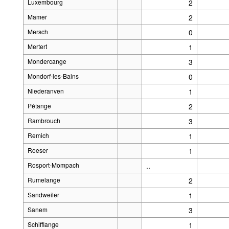
Luxembourg
2
Mamer
2
Mersch
0
Mertert
1
Mondercange
3
Mondorf-les-Bains
0
Niederanven
1
Pétange
2
Rambrouch
3
Remich
1
Roeser
1
Rosport-Mompach
..
Rumelange
2
Sandweiler
1
Sanem
3
Schifflange
1