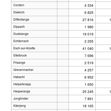
Contern
4 334
Diekirch
6 825
Differdange
27 816
Dippach
1 980
Dudelange
19 019
Echternach
2 255
Esch-sur-Alzette
41 040
Ettelbruck
7 696
Frisange
2 519
Grevenmacher
4 257
Habscht
6 952
Helperknapp
1 650
Hesperange
25 245
Junglinster
7 891
Käerjeng
18 165