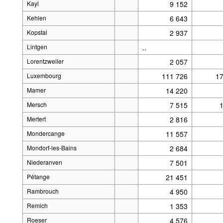
Kayl
9 152
Kehlen
6 643
Kopstal
2 937
Lintgen
..
Lorentzweiler
2 057
Luxembourg
111 726
17
Mamer
14 220
Mersch
7 515
Mertert
2 816
Mondercange
11 557
Mondorf-les-Bains
2 684
Niederanven
7 501
Pétange
21 451
Rambrouch
4 950
Remich
1 353
Roeser
4 576