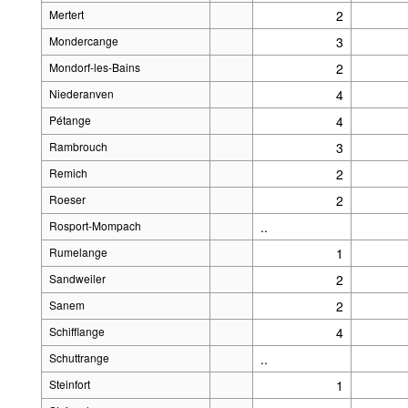
Mertert
2
Mondercange
3
Mondorf-les-Bains
2
Niederanven
4
Pétange
4
Rambrouch
3
Remich
2
Roeser
2
Rosport-Mompach
..
Rumelange
1
Sandweiler
2
Sanem
2
Schifflange
4
Schuttrange
..
Steinfort
1