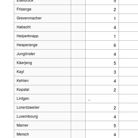
5
Frisange
2
Grevenmacher
1
Habscht
4
Helperknapp
1
Hesperange
6
Junglinster
4
Käerjeng
5
Kayl
3
Kehlen
4
Kopstal
2
Lintgen
..
Lorentzweiler
2
Luxembourg
4
Mamer
5
Mersch
4