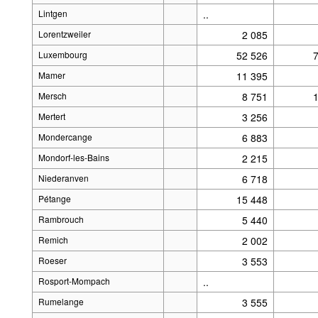
Lintgen
..
Lorentzweiler
2 085
Luxembourg
52 526
Mamer
11 395
Mersch
8 751
Mertert
3 256
Mondercange
6 883
Mondorf-les-Bains
2 215
Niederanven
6 718
Pétange
15 448
Rambrouch
5 440
Remich
2 002
Roeser
3 553
Rosport-Mompach
..
Rumelange
3 555