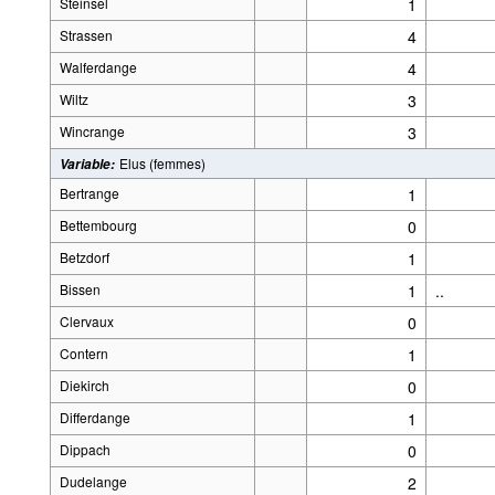
Steinsel
1
Strassen
4
Walferdange
4
Wiltz
3
Wincrange
3
Elus (femmes)
Variable
:
Bertrange
1
Bettembourg
0
Betzdorf
1
Bissen
1
..
Clervaux
0
Contern
1
Diekirch
0
Differdange
1
Dippach
0
Dudelange
2