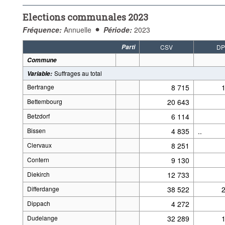
Elections communales 2023
Fréquence:
Annuelle
Période:
2023
Parti
CSV
DP
Commune
Suffrages au total
Variable
:
Bertrange
8 715
Bettembourg
20 643
Betzdorf
6 114
Bissen
4 835
..
Clervaux
8 251
Contern
9 130
Diekirch
12 733
Differdange
38 522
Dippach
4 272
Dudelange
32 289