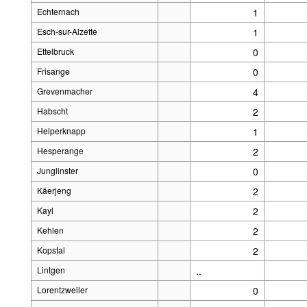
Echternach
1
Esch-sur-Alzette
1
Ettelbruck
0
Frisange
0
Grevenmacher
4
Habscht
2
Helperknapp
1
Hesperange
2
Junglinster
0
Käerjeng
2
Kayl
2
Kehlen
2
Kopstal
2
Lintgen
..
Lorentzweiler
0