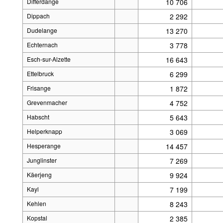
Differdange
10 706
Dippach
2 292
Dudelange
13 270
Echternach
3 778
Esch-sur-Alzette
16 643
Ettelbruck
6 299
Frisange
1 872
Grevenmacher
4 752
Habscht
5 643
Helperknapp
3 069
Hesperange
14 457
Junglinster
7 269
Käerjeng
9 924
Kayl
7 199
Kehlen
8 243
Kopstal
2 385