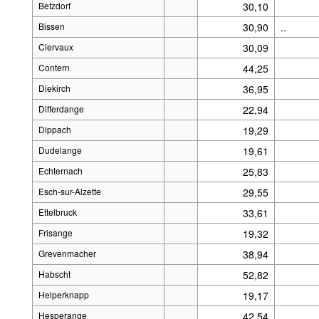
Betzdorf
30,10
Bissen
30,90
..
Clervaux
30,09
Contern
44,25
Diekirch
36,95
Differdange
22,94
Dippach
19,29
Dudelange
19,61
Echternach
25,83
Esch-sur-Alzette
29,55
Ettelbruck
33,61
Frisange
19,32
Grevenmacher
38,94
Habscht
52,82
Helperknapp
19,17
Hesperange
42,54