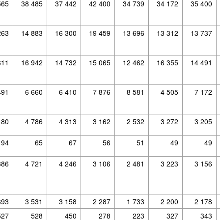
565
38 485
37 442
42 400
34 739
34 172
35 400
263
14 883
16 300
19 459
13 696
13 312
13 737
811
16 942
14 732
15 065
12 462
16 355
14 491
491
6 660
6 410
7 876
8 581
4 505
7 172
480
4 786
4 313
3 162
2 532
3 272
3 205
94
65
67
56
51
49
49
386
4 721
4 246
3 106
2 481
3 223
3 156
693
3 531
3 158
2 287
1 733
2 200
2 178
527
528
450
278
223
327
343