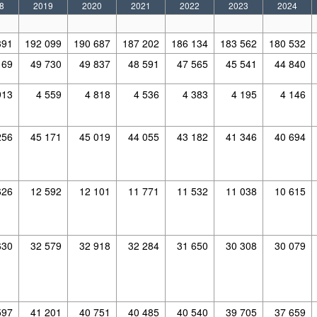
8
2019
2020
2021
2022
2023
2024
391
192 099
190 687
187 202
186 134
183 562
180 532
169
49 730
49 837
48 591
47 565
45 541
44 840
913
4 559
4 818
4 536
4 383
4 195
4 146
256
45 171
45 019
44 055
43 182
41 346
40 694
626
12 592
12 101
11 771
11 532
11 038
10 615
630
32 579
32 918
32 284
31 650
30 308
30 079
597
41 201
40 751
40 485
40 540
39 705
37 659