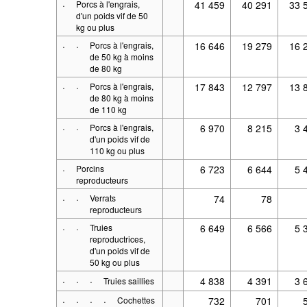
·
Porcs à l'engrais,
41 459
40 291
33 
d'un poids vif de 50
kg ou plus
·
·
Porcs à l'engrais,
16 646
19 279
16 
de 50 kg à moins
de 80 kg
·
·
Porcs à l'engrais,
17 843
12 797
13 
de 80 kg à moins
de 110 kg
·
·
Porcs à l'engrais,
6 970
8 215
3 
d'un poids vif de
110 kg ou plus
·
Porcins
6 723
6 644
5 
reproducteurs
·
·
Verrats
74
78
reproducteurs
·
·
Truies
6 649
6 566
5 
reproductrices,
d'un poids vif de
50 kg ou plus
·
·
·
4 838
4 391
3 
Truies saillies
·
·
·
·
Cochettes
732
701