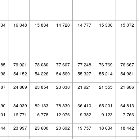
634
16 048
15 834
14 720
14 777
15 306
15 072
385
79 021
78 080
77 607
77 248
76 769
76 667
998
54 152
54 226
54 569
55 327
55 214
54 981
387
24 869
23 854
23 038
21 921
21 555
21 686
590
84 039
82 133
78 330
66 410
65 201
64 813
201
16 771
16 778
12 076
9 382
9 123
7 766
344
23 997
23 600
20 692
19 757
18 634
18 442