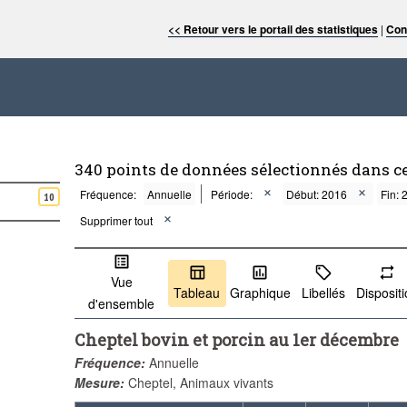
<< Retour vers le portail des statistiques
|
Con
340 points de données sélectionnés dans c
Fréquence:
Annuelle
Période:
Début: 2016
Fin: 
10
Supprimer tout
Vue
Tableau
Graphique
Libellés
Disposit
d'ensemble
Cheptel bovin et porcin au 1er décembre
Fréquence:
Annuelle
Mesure:
Cheptel, Animaux vivants