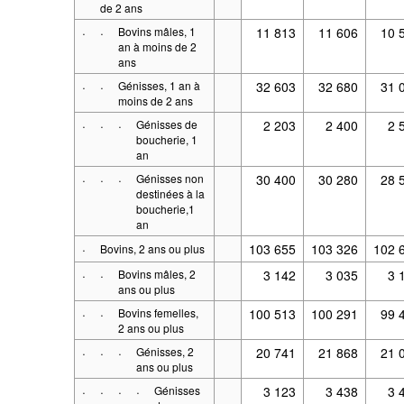
de 2 ans
·
·
Bovins mâles, 1
11 813
11 606
10 
an à moins de 2
ans
·
·
Génisses, 1 an à
32 603
32 680
31 
moins de 2 ans
·
·
·
Génisses de
2 203
2 400
2 
boucherie, 1
an
·
·
·
Génisses non
30 400
30 280
28 
destinées à la
boucherie,1
an
·
103 655
103 326
102 
Bovins, 2 ans ou plus
·
·
Bovins mâles, 2
3 142
3 035
3 
ans ou plus
·
·
Bovins femelles,
100 513
100 291
99 
2 ans ou plus
·
·
·
Génisses, 2
20 741
21 868
21 
ans ou plus
·
·
·
·
Génisses
3 123
3 438
3 