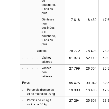
de
boucherie,
2 ans ou
plus
·
·
·
·
Génisses
17 618
18 430
17 
non
destinées
à la
boucherie,
2 ans ou
plus
·
·
·
79 772
78 423
78 
Vaches
·
·
·
·
Vaches
51 973
52 119
52 
laitières
·
·
·
·
Vaches
27 799
26 304
25 
non
laitières
Porcs
95 475
90 942
82 
·
Porcelets d'un poids
19 999
18 406
17 
vif de moins de 20 kg
·
Porcins de 20 kg à
27 294
25 601
26 
moins de 50 kg