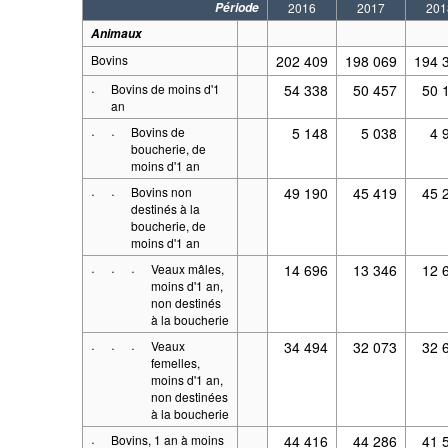
Période
2016
2017
201
Animaux
Bovins
202 409
198 069
194 
·
Bovins de moins d'1
54 338
50 457
50 
an
·
·
Bovins de
5 148
5 038
4 
boucherie, de
moins d'1 an
·
·
Bovins non
49 190
45 419
45 
destinés à la
boucherie, de
moins d'1 an
·
·
·
Veaux mâles,
14 696
13 346
12 
moins d'1 an,
non destinés
à la boucherie
·
·
·
Veaux
34 494
32 073
32 
femelles,
moins d'1 an,
non destinées
à la boucherie
·
Bovins, 1 an à moins
44 416
44 286
41 