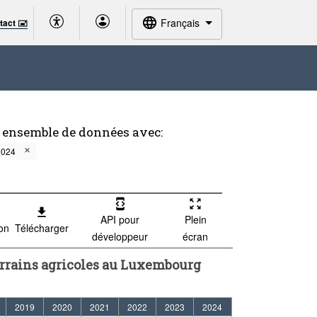
Français
tact 🖃
t ensemble de données avec:
2024
API pour
Plein
ion
Télécharger
développeur
écran
terrains agricoles au Luxembourg
2019
2020
2021
2022
2023
2024