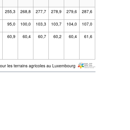
6
255,3
268,8
277,7
278,9
279,6
287,6
1
95,0
100,0
103,3
103,7
104,0
107,0
4
60,9
60,4
60,7
60,2
60,4
61,6
pour les terrains agricoles au Luxembourg