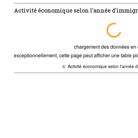
...
1990 à 1994
...
1985 à 1989
...
1980 à 1984
>
>
>
Activité économique selon l'année d'immigrat
...
Résidait à l'étranger et a immmigré en 1979 ou avant, ou n'a jama
>
Activité économique (NACE Rév.2):
29 Eléments
Fréq
Période:
Début: 2021
Fin: 2021
Supprimer tout
chargement des données en
exceptionnellement, cette page peut afficher une table plu
©
Activité économique selon l'année d'
{link} Conditions d'utilisation