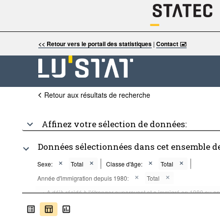
<< Retour vers le portail des statistiques
|
Contact 🖃
Retour aux résultats de recherche
Affinez votre sélection de données:
Données sélectionnées dans cet ensemble d
Sexe:
Total
Classe d'âge:
Total
Année d'immigration depuis 1980:
Total
...
A déjà résidé à l'étranger auparavant et a immigré en 1980 ou a
>
...
2015 à 2019
...
2010 à 2014
...
2005 à 2009
>
>
>