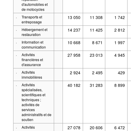
d'automobiles et
de motocycles
·
Transports et
13 050
11 308
1 742
entreposage
·
Hébergement et
14 237
11 425
2 812
restauration
·
Information et
10 668
8 671
1 997
communication
·
Activités
27 958
23 013
4 945
financières et
d'assurance
·
Activités
2 924
2 495
429
immobilières
·
Activités
40 182
31 283
8 899
spécialisées,
scientifiques et
techniques ;
activités de
services
administratifs et de
soutien
·
Activités
27 078
20 606
6 472