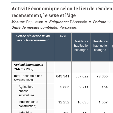
Activité économique (NACE Rév.2):
29 Eléments
Fréq
Activité économique selon le lieu de résiden
Période:
Début: 2021
Fin: 2021
recensement, le sexe et l'âge
Supprimer tout
Mesure:
Population
Fréquence:
Décennale
Période:
20
Unité de mesure combinée:
Personnes
Lieu de résidence un an
Total
·
·
avant le recensement
Résidence
Résidence
habituelle
habituelle
inchangée
changée
Activité économique
(NACE Rév.2)
Total - ensemble des
643 941
557 622
79 655
activités NACE
·
Agriculture,
2 865
2 711
154
chasse,
sylviculture
·
Industrie (sauf
12 252
10 695
1 557
construction)
·
Industries
130
113
17