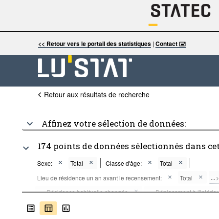
<< Retour vers le portail des statistiques
|
Contact 🖃
Retour aux résultats de recherche
Affinez votre sélection de données:
174 points de données sélectionnés dans ce
Sexe:
Total
Classe d'âge:
Total
...
Lieu de résidence un an avant le recensement:
Total
>
...
Résidence habituelle changée
...
Déplacement à l'intérie
>
>
...
Déplacement depuis l’étranger
...
Non applicable (person
>
>