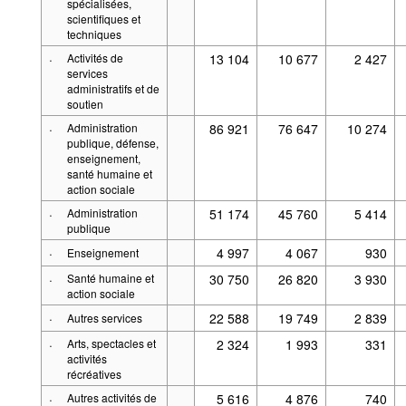
spécialisées,
scientifiques et
techniques
·
Activités de
13 104
10 677
2 427
services
administratifs et de
soutien
·
Administration
86 921
76 647
10 274
publique, défense,
enseignement,
santé humaine et
action sociale
·
Administration
51 174
45 760
5 414
publique
·
4 997
4 067
930
Enseignement
·
Santé humaine et
30 750
26 820
3 930
action sociale
·
22 588
19 749
2 839
Autres services
·
Arts, spectacles et
2 324
1 993
331
activités
récréatives
·
Autres activités de
5 616
4 876
740