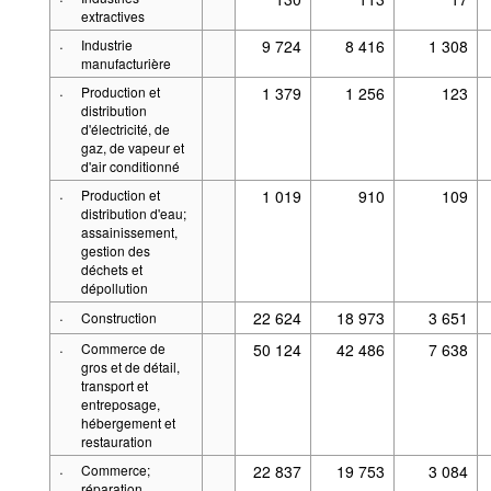
extractives
·
Industrie
9 724
8 416
1 308
manufacturière
·
Production et
1 379
1 256
123
distribution
d'électricité, de
gaz, de vapeur et
d'air conditionné
·
Production et
1 019
910
109
distribution d'eau;
assainissement,
gestion des
déchets et
dépollution
·
22 624
18 973
3 651
Construction
·
Commerce de
50 124
42 486
7 638
gros et de détail,
transport et
entreposage,
hébergement et
restauration
·
Commerce;
22 837
19 753
3 084
réparation