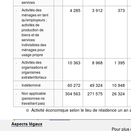
services
·
Activités des
4 285
3 912
373
ménages en tant
qu'employeurs ;
activités de
production de
biens et de
services
indivisibles des
ménages pour
usage propre
·
Activités des
10 363
8 968
1 395
organisations et
organismes
extraterritoriaux
·
60 272
49 324
10 948
Indéterminé
·
Non applicable
304 563
271 575
26 324
(personnes ne
travaillant pas)
©
Activité économique selon le lieu de résidence un an 
{link} Conditions d'utilisation
Alimenté par la
.Stat Suite
Le code source de l'ap
Aspects légaux
Pour plus 