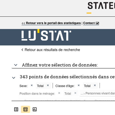
<< Retour vers le portail des statistiques
|
Contact 🖃
Retour aux résultats de recherche
Affinez votre sélection de données:
343 points de données sélectionnés dans ce
Sexe:
Total
Classe d'âge:
Total
...
Personnes vivant da
Position dans le ménage:
Total
>
...
Personnes membres d'un noyau familial
...
Personnes non
>
>
...
Personnes ne vivant pas dans un ménage privé
...
Person
>
>