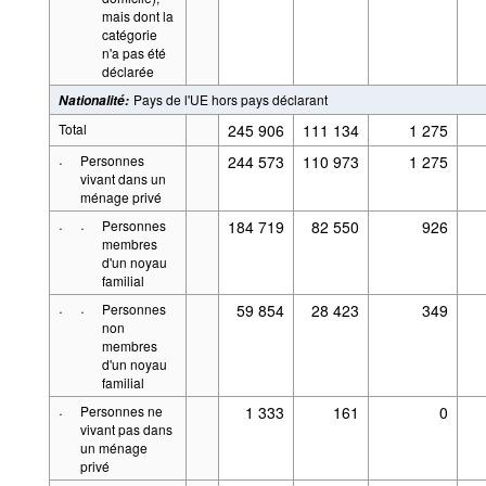
mais dont la
catégorie
n'a pas été
déclarée
Pays de l'UE hors pays déclarant
Nationalité
:
Total
245 906
111 134
1 275
·
Personnes
244 573
110 973
1 275
vivant dans un
ménage privé
·
·
Personnes
184 719
82 550
926
membres
d'un noyau
familial
·
·
Personnes
59 854
28 423
349
non
membres
d'un noyau
familial
·
Personnes ne
1 333
161
0
vivant pas dans
un ménage
privé