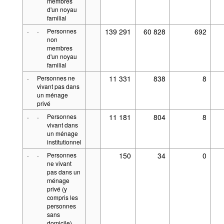
membres
d'un noyau
familial
·
·
Personnes
139 291
60 828
692
non
membres
d'un noyau
familial
·
Personnes ne
11 331
838
8
vivant pas dans
un ménage
privé
·
·
Personnes
11 181
804
8
vivant dans
un ménage
institutionnel
·
·
Personnes
150
34
0
ne vivant
pas dans un
ménage
privé (y
compris les
personnes
sans
domicile),