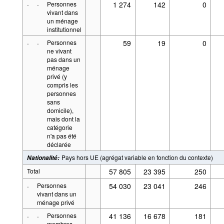
·
·
Personnes
1 274
142
0
vivant dans
un ménage
institutionnel
·
·
Personnes
59
19
0
ne vivant
pas dans un
ménage
privé (y
compris les
personnes
sans
domicile),
mais dont la
catégorie
n'a pas été
déclarée
Pays hors UE (agrégat variable en fonction du contexte)
Nationalité
:
Total
57 805
23 395
250
·
Personnes
54 030
23 041
246
vivant dans un
ménage privé
·
·
Personnes
41 136
16 678
181
membres