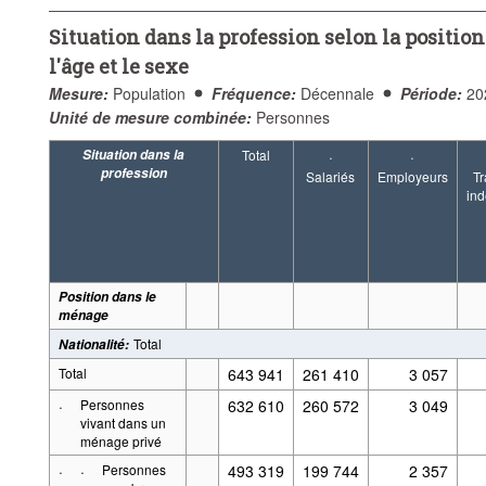
...
Personnes ne vivant pas dans un ménage privé (y compris les per
>
pas été déclarée
Situation dans la profession selon la position
Fréquence:
Décennale
Période:
Début: 2021
Fin: 
l'âge et le sexe
Supprimer tout
Mesure:
Population
Fréquence:
Décennale
Période:
20
Unité de mesure combinée:
Personnes
Situation dans la
Total
·
·
profession
Salariés
Employeurs
Tr
in
Position dans le
ménage
Total
Nationalité
:
Total
643 941
261 410
3 057
·
Personnes
632 610
260 572
3 049
vivant dans un
ménage privé
·
·
Personnes
493 319
199 744
2 357