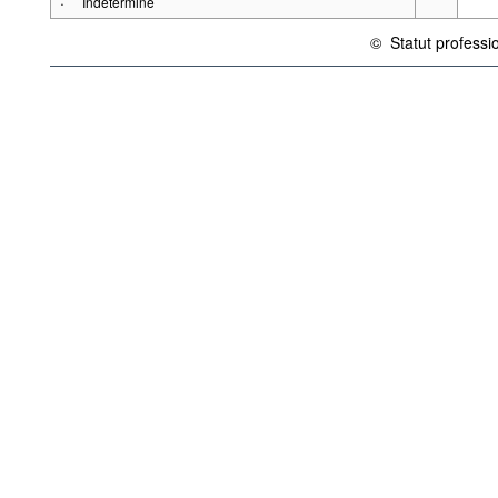
·
Indéterminé
©
Statut professi
{link} Conditions d'uti