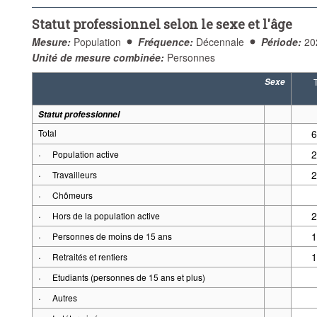
Fréquence:
Décennale
Période:
Début: 2021
Fin: 
Statut professionnel selon le sexe et l'âge
Supprimer tout
Mesure:
Population
Fréquence:
Décennale
Période:
20
Unité de mesure combinée:
Personnes
Sexe
T
Statut professionnel
Total
6
·
2
Population active
·
2
Travailleurs
·
Chômeurs
·
2
Hors de la population active
·
1
Personnes de moins de 15 ans
·
1
Retraités et rentiers
·
Etudiants (personnes de 15 ans et plus)
·
Autres