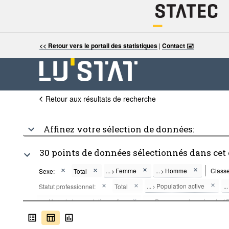
<< Retour vers le portail des statistiques
|
Contact 🖃
Retour aux résultats de recherche
Affinez votre sélection de données:
30 points de données sélectionnés dans cet
...
Femme
...
Homme
Classe
Sexe:
Total
>
>
...
Population active
...
Statut professionnel:
Total
>
...
Hors de la population active
...
Personnes de moins de 15
>
>
...
Etudiants (personnes de 15 ans et plus)
...
Autres
...
>
>