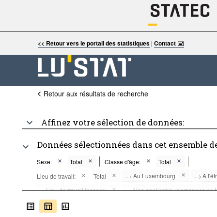
<< Retour vers le portail des statistiques
|
Contact 🖃
Retour aux résultats de recherche
Affinez votre sélection de données:
Données sélectionnées dans cet ensemble d
Sexe:
Total
Classe d'âge:
Total
...
Au Luxembourg
...
A l'é
Lieu de travail:
Total
>
>
...
Lieu de travail inconnu
...
Non applicable (personnes ne tr
>
>
Fréquence:
Décennale
Période:
Début: 2021
Fin: 