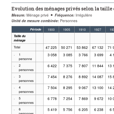
Evolution des ménages privés selon la taille
Mesure:
Ménage privé
Fréquence:
Irrégulière
Unité de mesure combinée:
Personnes
Période
1900
1905
1910
1927
19
Taille du
ménage
Total
47 225
50 271
53 862
67 132
71 
·
1
3 058
3 085
3 766
3 699
4 
personne
·
2
6 422
7 375
7 807
11 844
13 
personnes
·
3
7 454
8 276
8 892
14 087
15 
personnes
·
4
7 504
8 295
9 067
13 100
14 
personnes
·
5
6 778
7 254
7 869
9 672
10 
personnes
·
6
5 419
5 756
6 205
6 238
6 
personnes