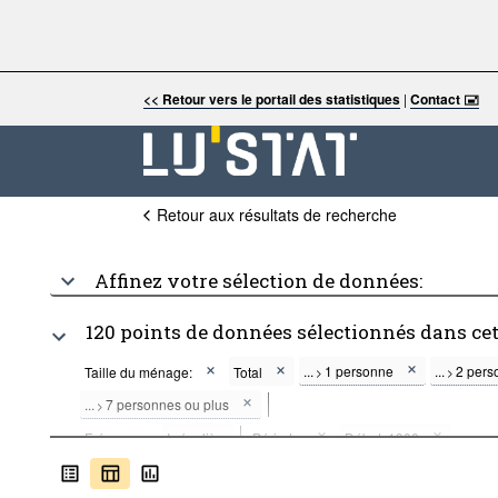
<< Retour vers le portail des statistiques
|
Contact 🖃
Retour aux résultats de recherche
Affinez votre sélection de données:
120 points de données sélectionnés dans ce
...
1 personne
...
2 pers
Taille du ménage:
Total
>
>
...
7 personnes ou plus
>
Fréquence:
Irrégulière
Période:
Début: 1900
Supprimer tout