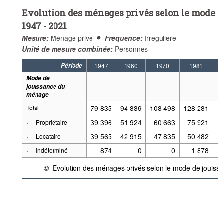
Evolution des ménages privés selon le mode
1947 - 2021
Mesure:
Ménage privé
Fréquence:
Irrégulière
Unité de mesure combinée:
Personnes
Période
1947
1960
1970
1981
Mode de
jouissance du
ménage
Total
79 835
94 839
108 498
128 281
·
39 396
51 924
60 663
75 921
Propriétaire
·
39 565
42 915
47 835
50 482
Locataire
·
874
0
0
1 878
Indéterminé
©
Evolution des ménages privés selon le mode de joui
{link} Conditions d'utilisation