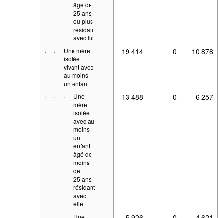
âgé de
25 ans
ou plus
résidant
avec lui
·
·
Une mère
19 414
0
10 878
isolée
vivant avec
au moins
un enfant
·
·
·
Une
13 488
0
6 257
mère
isolée
avec au
moins
un
enfant
âgé de
moins
de
25 ans
résidant
avec
elle
·
·
·
Une
5 926
0
4 621