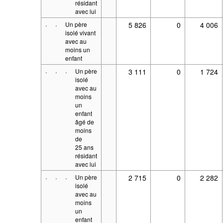
résidant
avec lui
·
·
Un père
5 826
0
4 006
isolé vivant
avec au
moins un
enfant
·
·
·
Un père
3 111
0
1 724
isolé
avec au
moins
un
enfant
âgé de
moins
de
25 ans
résidant
avec lui
·
·
·
Un père
2 715
0
2 282
isolé
avec au
moins
un
enfant