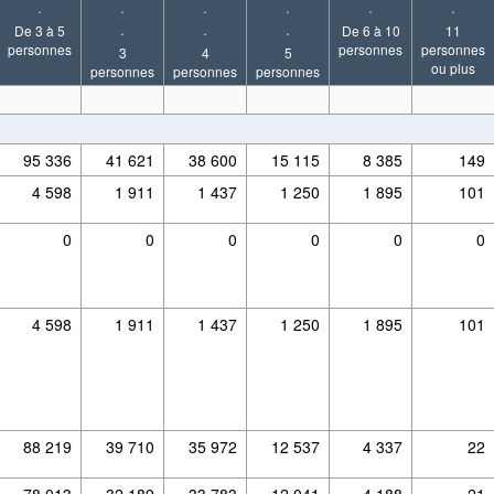
·
·
·
·
·
·
De 3 à 5
·
·
·
De 6 à 10
11
personnes
personnes
personnes
3
4
5
ou plus
personnes
personnes
personnes
95 336
41 621
38 600
15 115
8 385
149
4 598
1 911
1 437
1 250
1 895
101
0
0
0
0
0
0
4 598
1 911
1 437
1 250
1 895
101
88 219
39 710
35 972
12 537
4 337
22
78 013
32 189
33 783
12 041
4 188
21