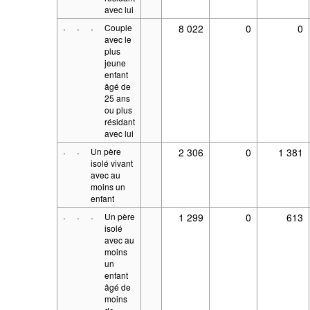
avec lui
·
·
·
Couple
8 022
0
0
avec le
plus
jeune
enfant
âgé de
25 ans
ou plus
résidant
avec lui
·
·
Un père
2 306
0
1 381
isolé vivant
avec au
moins un
enfant
·
·
·
Un père
1 299
0
613
isolé
avec au
moins
un
enfant
âgé de
moins