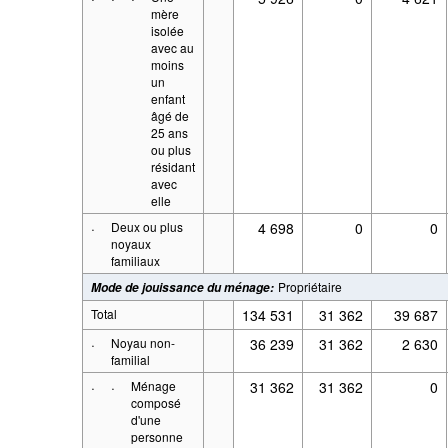
mère
isolée
avec au
moins
un
enfant
âgé de
25 ans
ou plus
résidant
avec
elle
·
Deux ou plus
4 698
0
0
noyaux
familiaux
Propriétaire
Mode de jouissance du ménage
:
Total
134 531
31 362
39 687
·
Noyau non-
36 239
31 362
2 630
familial
·
·
Ménage
31 362
31 362
0
composé
d'une
personne