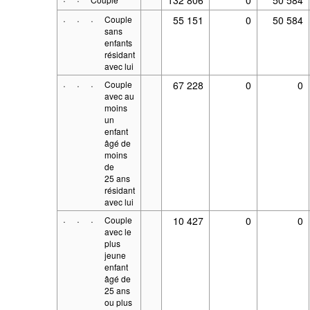
·
·
·
Couple
55 151
0
50 584
sans
enfants
résidant
avec lui
·
·
·
Couple
67 228
0
0
avec au
moins
un
enfant
âgé de
moins
de
25 ans
résidant
avec lui
·
·
·
Couple
10 427
0
0
avec le
plus
jeune
enfant
âgé de
25 ans
ou plus