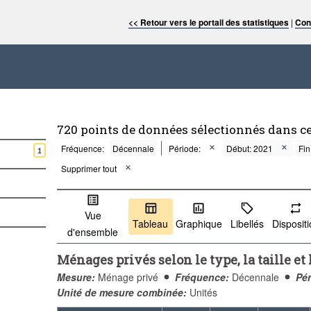
<< Retour vers le portail des statistiques
|
Con
720 points de données sélectionnés dans c
Fréquence:
Décennale
Période:
Début: 2021
Fin
1
Supprimer tout
Vue
Tableau
Graphique
Libellés
Disposit
d'ensemble
Ménages privés selon le type, la taille e
Mesure:
Ménage privé
Fréquence:
Décennale
Pér
Unité de mesure combinée:
Unités