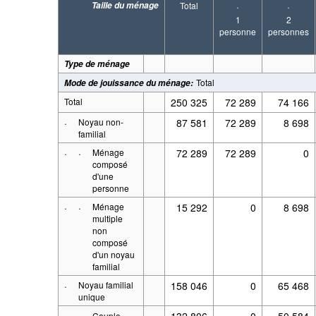
Taille du ménage
Total
·
·
1
2
personne
personnes
Type de ménage
Total
Mode de jouissance du ménage
:
Total
250 325
72 289
74 166
·
Noyau non-
87 581
72 289
8 698
familial
·
·
Ménage
72 289
72 289
0
composé
d'une
personne
·
·
Ménage
15 292
0
8 698
multiple
non
composé
d'un noyau
familial
·
Noyau familial
158 046
0
65 468
unique
·
·
132 806
0
50 584
Couple