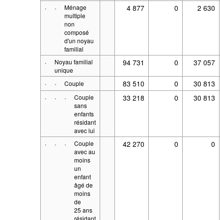
·
·
Ménage
4 877
0
2 630
multiple
non
composé
d'un noyau
familial
·
Noyau familial
94 731
0
37 057
unique
·
·
83 510
0
30 813
Couple
·
·
·
Couple
33 218
0
30 813
sans
enfants
résidant
avec lui
·
·
·
Couple
42 270
0
0
avec au
moins
un
enfant
âgé de
moins
de
25 ans
résidant