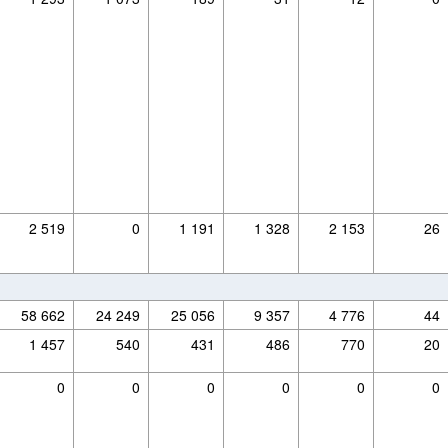
2 519
0
1 191
1 328
2 153
26
58 662
24 249
25 056
9 357
4 776
44
1 457
540
431
486
770
20
0
0
0
0
0
0