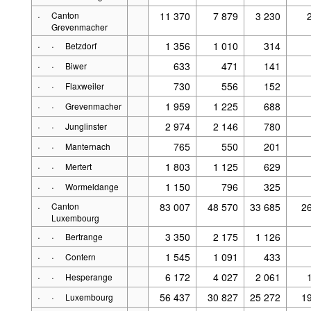
·
Canton
11 370
7 879
3 230
Grevenmacher
·
·
1 356
1 010
314
Betzdorf
·
·
633
471
141
Biwer
·
·
730
556
152
Flaxweiler
·
·
1 959
1 225
688
Grevenmacher
·
·
2 974
2 146
780
Junglinster
·
·
765
550
201
Manternach
·
·
1 803
1 125
629
Mertert
·
·
1 150
796
325
Wormeldange
·
Canton
83 007
48 570
33 685
2
Luxembourg
·
·
3 350
2 175
1 126
Bertrange
·
·
1 545
1 091
433
Contern
·
·
6 172
4 027
2 061
Hesperange
·
·
56 437
30 827
25 272
1
Luxembourg