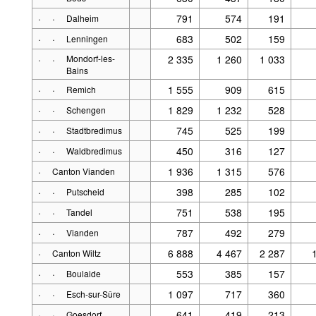
·
·
791
574
191
Dalheim
·
·
683
502
159
Lenningen
·
·
Mondorf-les-
2 335
1 260
1 033
Bains
·
·
1 555
909
615
Remich
·
·
1 829
1 232
528
Schengen
·
·
745
525
199
Stadtbredimus
·
·
450
316
127
Waldbredimus
·
1 936
1 315
576
Canton Vianden
·
·
398
285
102
Putscheid
·
·
751
538
195
Tandel
·
·
787
492
279
Vianden
·
6 888
4 467
2 287
Canton Wiltz
·
·
553
385
157
Boulaide
·
·
1 097
717
360
Esch-sur-Sûre
·
·
641
419
213
Goesdorf