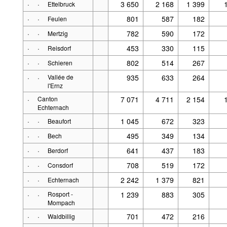
·
·
3 650
2 168
1 399
Ettelbruck
·
·
801
587
182
Feulen
·
·
782
590
172
Mertzig
·
·
453
330
115
Reisdorf
·
·
802
514
267
Schieren
·
·
Vallée de
935
633
264
l'Ernz
·
Canton
7 071
4 711
2 154
Echternach
·
·
1 045
672
323
Beaufort
·
·
495
349
134
Bech
·
·
641
437
183
Berdorf
·
·
708
519
172
Consdorf
·
·
2 242
1 379
821
Echternach
·
·
Rosport -
1 239
883
305
Mompach
·
·
701
472
216
Waldbillig