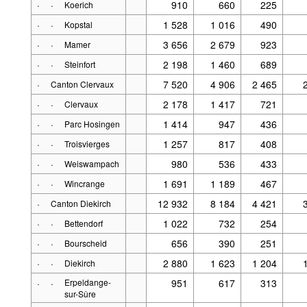
·
·
910
660
225
Koerich
·
·
1 528
1 016
490
Kopstal
·
·
3 656
2 679
923
Mamer
·
·
2 198
1 460
689
Steinfort
·
7 520
4 906
2 465
Canton Clervaux
·
·
2 178
1 417
721
Clervaux
·
·
1 414
947
436
Parc Hosingen
·
·
1 257
817
408
Troisvierges
·
·
980
536
433
Weiswampach
·
·
1 691
1 189
467
Wincrange
·
12 932
8 184
4 421
Canton Diekirch
·
·
1 022
732
254
Bettendorf
·
·
656
390
251
Bourscheid
·
·
2 880
1 623
1 204
Diekirch
·
·
Erpeldange-
951
617
313
sur-Sûre