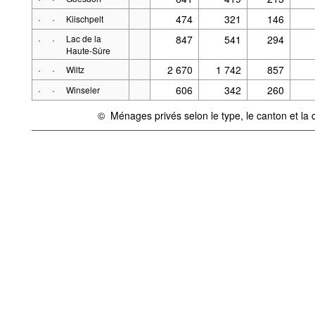
·
·
474
321
146
Kiischpelt
·
·
Lac de la
847
541
294
Haute-Sûre
·
·
2 670
1 742
857
Wiltz
·
·
606
342
260
Winseler
©
Ménages privés selon le type, le canton et l
{link} Conditions d'utilisation