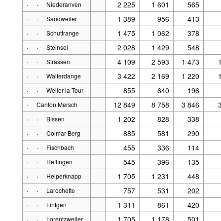
·
·
2 225
1 601
565
Niederanven
·
·
1 389
956
413
Sandweiler
·
·
1 475
1 062
378
Schuttrange
·
·
2 028
1 429
548
Steinsel
·
·
4 109
2 593
1 473
Strassen
·
·
3 422
2 169
1 220
Walferdange
·
·
855
640
196
Weiler-la-Tour
·
12 849
8 758
3 846
Canton Mersch
·
·
1 202
828
338
Bissen
·
·
885
581
290
Colmar-Berg
·
·
455
336
114
Fischbach
·
·
545
396
135
Heffingen
·
·
1 705
1 231
448
Helperknapp
·
·
757
531
202
Larochette
·
·
1 311
861
420
Lintgen
·
·
1 705
1 178
501
Lorentzweiler