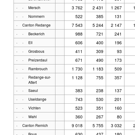
·
·
3 762
2 431
1 267
Mersch
·
·
522
385
131
Nommern
·
7 543
5 244
2 147
Canton Redange
·
·
988
721
241
Beckerich
·
·
606
400
196
Ell
·
·
411
309
93
Grosbous
·
·
671
490
173
Preizerdaul
·
·
1 730
1 183
509
Rambrouch
·
·
Redange-sur-
1 128
755
357
Attert
·
·
383
238
137
Saeul
·
·
743
530
201
Useldange
·
·
523
351
160
Vichten
·
·
360
267
80
Wahl
·
9 018
5 755
3 032
Canton Remich
·
·
630
437
180
Bous