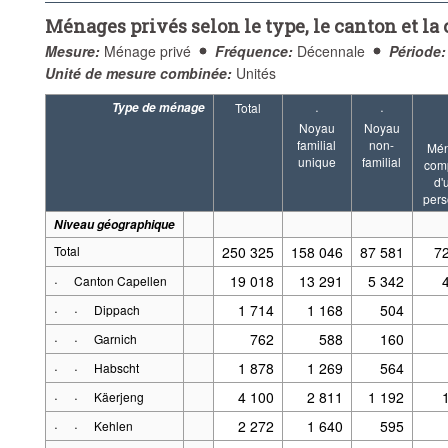
Ménages privés selon le type, le canton et 
Mesure:
Ménage privé
Fréquence:
Décennale
Période:
Unité de mesure combinée:
Unités
Type de ménage
Total
·
·
Noyau
Noyau
familial
non-
Mé
unique
familial
com
d'
per
Niveau géographique
Total
250 325
158 046
87 581
7
·
19 018
13 291
5 342
Canton Capellen
·
·
1 714
1 168
504
Dippach
·
·
762
588
160
Garnich
·
·
1 878
1 269
564
Habscht
·
·
4 100
2 811
1 192
Käerjeng
·
·
2 272
1 640
595
Kehlen