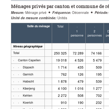
Ménages privés par canton et commune de r
Mesure:
Ménage privé
Fréquence:
Décennale
Période:
Unité de mesure combinée:
Unités
Taille du ménage
Total
·
·
1
2
D
personne
personnes
pe
Niveau géographique
Total
250 325
72 289
74 166
·
19 018
4 526
5 479
Canton Capellen
·
·
1 714
435
509
Dippach
·
·
762
126
195
Garnich
·
·
1 878
479
539
Habscht
·
·
4 100
1 016
1 277
Käerjeng
·
·
2 272
508
702
Kehlen
·
·
910
190
232
Koerich