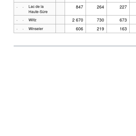
·
·
Lac de la
847
264
227
Haute-Sûre
·
·
2 670
730
673
Wiltz
·
·
606
219
163
Winseler