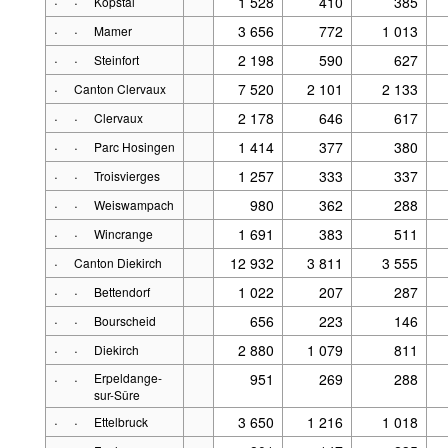
·
·
1 528
410
385
Kopstal
·
·
3 656
772
1 013
Mamer
·
·
2 198
590
627
Steinfort
·
7 520
2 101
2 133
Canton Clervaux
·
·
2 178
646
617
Clervaux
·
·
1 414
377
380
Parc Hosingen
·
·
1 257
333
337
Troisvierges
·
·
980
362
288
Weiswampach
·
·
1 691
383
511
Wincrange
·
12 932
3 811
3 555
Canton Diekirch
·
·
1 022
207
287
Bettendorf
·
·
656
223
146
Bourscheid
·
·
2 880
1 079
811
Diekirch
·
·
Erpeldange-
951
269
288
sur-Sûre
·
·
3 650
1 216
1 018
Ettelbruck