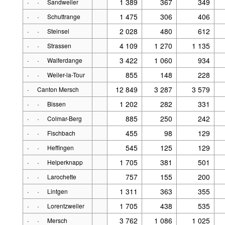
·
·
1 389
367
349
Sandweiler
·
·
1 475
306
406
Schuttrange
·
·
2 028
480
612
Steinsel
·
·
4 109
1 270
1 135
Strassen
·
·
3 422
1 060
934
Walferdange
·
·
855
148
228
Weiler-la-Tour
·
12 849
3 287
3 579
Canton Mersch
·
·
1 202
282
331
Bissen
·
·
885
250
242
Colmar-Berg
·
·
455
98
129
Fischbach
·
·
545
125
129
Heffingen
·
·
1 705
381
501
Helperknapp
·
·
757
155
200
Larochette
·
·
1 311
363
355
Lintgen
·
·
1 705
438
535
Lorentzweiler
·
·
3 762
1 086
1 025
Mersch