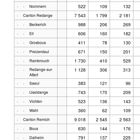
·
·
522
109
132
Nommern
·
7 543
1 799
2 181
Canton Redange
·
·
988
206
269
Beckerich
·
·
606
160
182
Ell
·
·
411
78
130
Grosbous
·
·
671
150
201
Preizerdaul
·
·
1 730
410
529
Rambrouch
·
·
Redange-sur-
1 128
306
313
Attert
·
·
383
121
96
Saeul
·
·
743
170
209
Useldange
·
·
523
136
143
Vichten
·
·
360
62
109
Wahl
·
9 018
2 545
2 563
Canton Remich
·
·
630
144
176
Bous
·
·
791
137
225
Dalheim