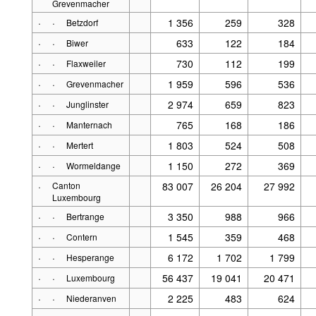
Grevenmacher
·
·
1 356
259
328
Betzdorf
·
·
633
122
184
Biwer
·
·
730
112
199
Flaxweiler
·
·
1 959
596
536
Grevenmacher
·
·
2 974
659
823
Junglinster
·
·
765
168
186
Manternach
·
·
1 803
524
508
Mertert
·
·
1 150
272
369
Wormeldange
·
Canton
83 007
26 204
27 992
Luxembourg
·
·
3 350
988
966
Bertrange
·
·
1 545
359
468
Contern
·
·
6 172
1 702
1 799
Hesperange
·
·
56 437
19 041
20 471
Luxembourg
·
·
2 225
483
624
Niederanven