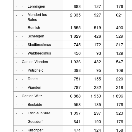
·
·
683
127
176
Lenningen
·
·
Mondorf-les-
2 335
927
621
Bains
·
·
1 555
519
490
Remich
·
·
1 829
426
529
Schengen
·
·
745
172
217
Stadtbredimus
·
·
450
93
129
Waldbredimus
·
1 936
482
547
Canton Vianden
·
·
398
95
109
Putscheid
·
·
751
155
220
Tandel
·
·
787
232
218
Vianden
·
6 888
1 959
1 896
Canton Wiltz
·
·
553
135
176
Boulaide
·
·
1 097
297
323
Esch-sur-Sûre
·
·
641
190
176
Goesdorf
·
·
474
124
158
Kiischpelt