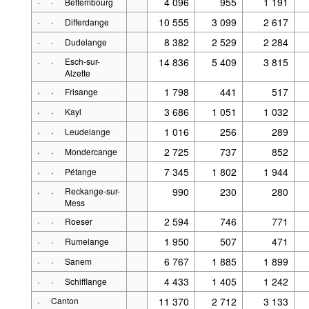
·
·
4 096
955
1 191
Bettembourg
·
·
10 555
3 099
2 617
Differdange
·
·
8 382
2 529
2 284
Dudelange
·
·
Esch-sur-
14 836
5 409
3 815
Alzette
·
·
1 798
441
517
Frisange
·
·
3 686
1 051
1 032
Kayl
·
·
1 016
256
289
Leudelange
·
·
2 725
737
852
Mondercange
·
·
7 345
1 802
1 944
Pétange
·
·
Reckange-sur-
990
230
280
Mess
·
·
2 594
746
771
Roeser
·
·
1 950
507
471
Rumelange
·
·
6 767
1 885
1 899
Sanem
·
·
4 433
1 405
1 242
Schifflange
·
Canton
11 370
2 712
3 133