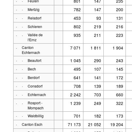
·
·
801
147
235
Feulen
·
·
782
147
200
Mertzig
·
·
453
93
131
Reisdorf
·
·
802
219
216
Schieren
·
·
Vallée de
935
211
223
l'Ernz
·
Canton
7 071
1 811
1 904
Echternach
·
·
1 045
290
243
Beaufort
·
·
495
107
145
Bech
·
·
641
141
172
Berdorf
·
·
708
139
189
Consdorf
·
·
2 242
703
660
Echternach
·
·
Rosport -
1 239
249
322
Mompach
·
·
701
182
173
Waldbillig
·
71 173
21 052
19 204
Canton Esch