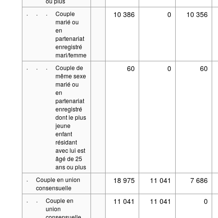
ou plus
·
·
·
Couple
10 386
0
10 356
marié ou
en
partenariat
enregistré
mari/femme
·
·
·
Couple de
60
0
60
même sexe
marié ou
en
partenariat
enregistré
dont le plus
jeune
enfant
résidant
avec lui est
âgé de 25
ans ou plus
·
Couple en union
18 975
11 041
7 686
consensuelle
·
·
Couple en
11 041
11 041
0
union
consensuelle