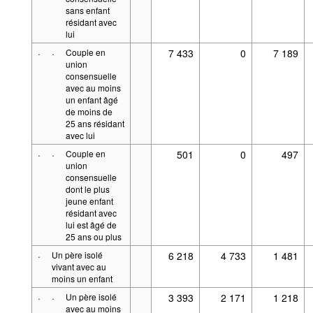
sans enfant
résidant avec
lui
·
·
Couple en
7 433
0
7 189
union
consensuelle
avec au moins
un enfant âgé
de moins de
25 ans résidant
avec lui
·
·
Couple en
501
0
497
union
consensuelle
dont le plus
jeune enfant
résidant avec
lui est âgé de
25 ans ou plus
·
Un père isolé
6 218
4 733
1 481
vivant avec au
moins un enfant
·
·
Un père isolé
3 393
2 171
1 218
avec au moins