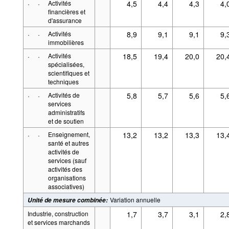
·
·
Activités
4,5
4,4
4,3
4,
financières et
d'assurance
·
·
Activités
8,9
9,1
9,1
9,
immobilières
·
·
Activités
18,5
19,4
20,0
20,
spécialisées,
scientifiques et
techniques
·
·
Activités de
5,8
5,7
5,6
5,
services
administratifs
et de soutien
·
·
Enseignement,
13,2
13,2
13,3
13,
santé et autres
activités de
services (sauf
activités des
organisations
associatives)
Variation annuelle
Unité de mesure combinée
:
Industrie, construction
1,7
3,7
3,1
2,
et services marchands