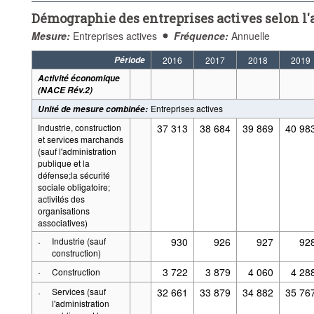
Démographie des entreprises actives selon l
Mesure:
Entreprises actives
Fréquence:
Annuelle
Période
2016
2017
2018
2019
Activité économique
(NACE Rév.2)
Entreprises actives
Unité de mesure combinée
:
Industrie, construction
37 313
38 684
39 869
40 98
et services marchands
(sauf l'administration
publique et la
défense;la sécurité
sociale obligatoire;
activités des
organisations
associatives)
·
Industrie (sauf
930
926
927
92
construction)
·
3 722
3 879
4 060
4 28
Construction
·
Services (sauf
32 661
33 879
34 882
35 76
l'administration