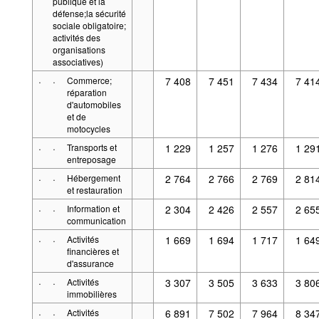
publique et la
défense;la sécurité
sociale obligatoire;
activités des
organisations
associatives)
·
·
Commerce;
7 408
7 451
7 434
7 41
réparation
d'automobiles
et de
motocycles
·
·
Transports et
1 229
1 257
1 276
1 29
entreposage
·
·
Hébergement
2 764
2 766
2 769
2 81
et restauration
·
·
Information et
2 304
2 426
2 557
2 65
communication
·
·
Activités
1 669
1 694
1 717
1 64
financières et
d'assurance
·
·
Activités
3 307
3 505
3 633
3 80
immobilières
·
·
Activités
6 891
7 502
7 964
8 34