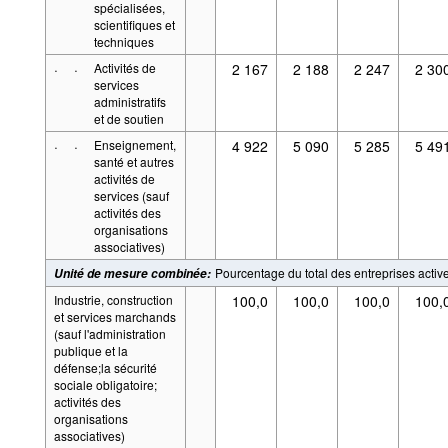
spécialisées,
scientifiques et
techniques
·
·
Activités de
2 167
2 188
2 247
2 30
services
administratifs
et de soutien
·
·
Enseignement,
4 922
5 090
5 285
5 49
santé et autres
activités de
services (sauf
activités des
organisations
associatives)
Pourcentage du total des entreprises activ
Unité de mesure combinée
:
Industrie, construction
100,0
100,0
100,0
100,
et services marchands
(sauf l'administration
publique et la
défense;la sécurité
sociale obligatoire;
activités des
organisations
associatives)