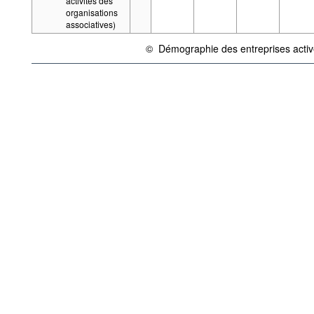
activités des
organisations
associatives)
©
Démographie des entreprises active
{link} Conditions d'utilisation