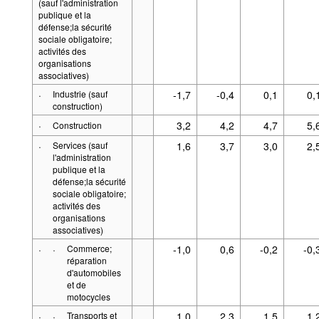
(sauf l'administration
publique et la
défense;la sécurité
sociale obligatoire;
activités des
organisations
associatives)
·
Industrie (sauf
-1,7
-0,4
0,1
0,
construction)
·
3,2
4,2
4,7
5,
Construction
·
Services (sauf
1,6
3,7
3,0
2,
l'administration
publique et la
défense;la sécurité
sociale obligatoire;
activités des
organisations
associatives)
·
·
Commerce;
-1,0
0,6
-0,2
-0,
réparation
d'automobiles
et de
motocycles
·
·
Transports et
1,0
2,3
1,5
1,