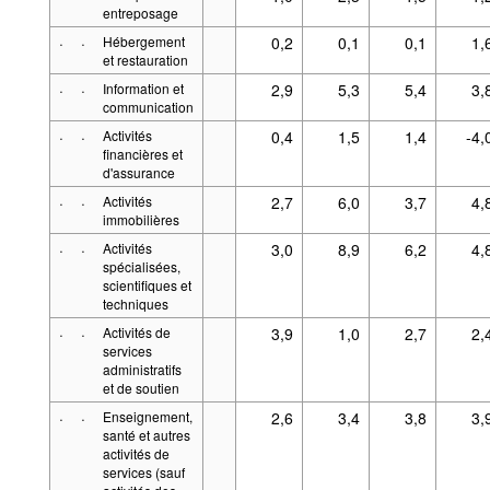
entreposage
·
·
Hébergement
0,2
0,1
0,1
1,
et restauration
·
·
Information et
2,9
5,3
5,4
3,
communication
·
·
Activités
0,4
1,5
1,4
-4,
financières et
d'assurance
·
·
Activités
2,7
6,0
3,7
4,
immobilières
·
·
Activités
3,0
8,9
6,2
4,
spécialisées,
scientifiques et
techniques
·
·
Activités de
3,9
1,0
2,7
2,
services
administratifs
et de soutien
·
·
Enseignement,
2,6
3,4
3,8
3,
santé et autres
activités de
services (sauf