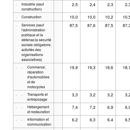
·
Industrie (sauf
2,5
2,4
2,3
2,
construction)
·
10,0
10,0
10,2
10,
Construction
·
Services (sauf
87,5
87,6
87,5
87,
l'administration
publique et la
défense;la sécurité
sociale obligatoire;
activités des
organisations
associatives)
·
·
Commerce;
19,9
19,3
18,6
18,
réparation
d'automobiles
et de
motocycles
·
·
Transports et
3,3
3,2
3,2
3,
entreposage
·
·
Hébergement
7,4
7,2
6,9
6,
et restauration
·
·
Information et
6,2
6,3
6,4
6,
communication