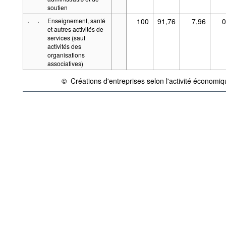
soutien
·
·
Enseignement, santé
100
91,76
7,96
0
et autres activités de
services (sauf
activités des
organisations
associatives)
©
Créations d'entreprises selon l'activité économiqu
{link} Conditions d'utilisation