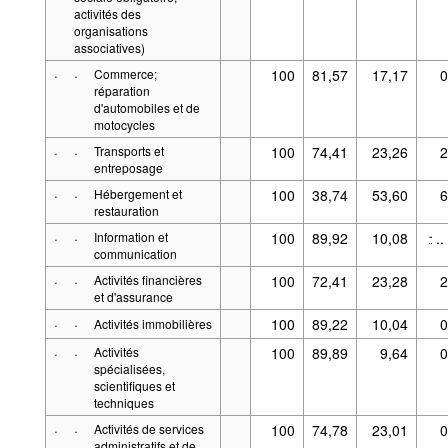
activités des
organisations
associatives)
·
·
Commerce;
100
81,57
17,17
0
réparation
d'automobiles et de
motocycles
·
·
Transports et
100
74,41
23,26
2
entreposage
·
·
Hébergement et
100
38,74
53,60
6
restauration
·
·
Information et
100
89,92
10,08
..
-
communication
·
·
Activités financières
100
72,41
23,28
2
et d'assurance
·
·
100
89,22
10,04
0
Activités immobilières
·
·
Activités
100
89,89
9,64
0
spécialisées,
scientifiques et
techniques
·
·
Activités de services
100
74,78
23,01
0
administratifs et de