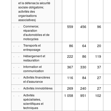
et la défense;la sécurité
sociale obligatoire;
activités des
organisations
associatives)
·
·
Commerce;
559
456
96
réparation
d'automobiles et de
motocycles
·
·
Transports et
86
64
20
entreposage
·
·
Hébergement et
222
86
119
restauration
·
·
Information et
367
330
37
communication
·
·
Activités financières
116
84
27
et d'assurance
·
·
269
240
27
Activités immobilières
·
·
Activités
1 058
951
102
spécialisées,
scientifiques et
techniques