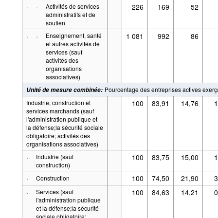
·
·
Activités de services
226
169
52
administratifs et de
soutien
·
·
Enseignement, santé
1 081
992
86
et autres activités de
services (sauf
activités des
organisations
associatives)
Pourcentage des entreprises actives exer
Unité de mesure combinée
:
Industrie, construction et
100
83,91
14,76
1
services marchands (sauf
l'administration publique et
la défense;la sécurité sociale
obligatoire; activités des
organisations associatives)
·
Industrie (sauf
100
83,75
15,00
1
construction)
·
100
74,50
21,90
3
Construction
·
Services (sauf
100
84,63
14,21
0
l'administration publique
et la défense;la sécurité
sociale obligatoire;