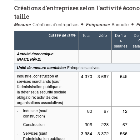
Créations d'entreprises selon l'activité écono
taille
Mesure:
Créations d'entreprises
Fréquence:
Annuelle
P
Classe de taille
Total
Zéro
De 1 à
De 
4
salariés
sala
Activité économique
(NACE Rév.2)
Entreprises actives
Unité de mesure combinée
:
Industrie, construction et
4 370
3 667
645
services marchands (sauf
l'administration publique et
la défense;la sécurité sociale
obligatoire; activités des
organisations associatives)
·
Industrie (sauf
80
67
12
construction)
·
306
228
67
Construction
·
Services (sauf
3 984
3 372
566
l'administration publique