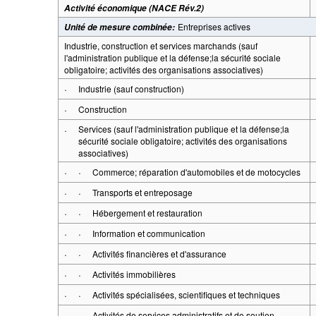
Activité économique (NACE Rév.2)
Entreprises actives
Unité de mesure combinée
:
Industrie, construction et services marchands (sauf
l'administration publique et la défense;la sécurité sociale
obligatoire; activités des organisations associatives)
·
Industrie (sauf construction)
·
Construction
·
Services (sauf l'administration publique et la défense;la
sécurité sociale obligatoire; activités des organisations
associatives)
·
·
Commerce; réparation d'automobiles et de motocycles
·
·
Transports et entreposage
·
·
Hébergement et restauration
·
·
Information et communication
·
·
Activités financières et d'assurance
·
·
Activités immobilières
·
·
Activités spécialisées, scientifiques et techniques
·
·
Activités de services administratifs et de soutien