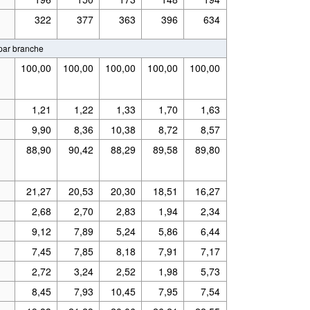
322
377
363
396
634
 par branche
100,00
100,00
100,00
100,00
100,00
1,21
1,22
1,33
1,70
1,63
9,90
8,36
10,38
8,72
8,57
88,90
90,42
88,29
89,58
89,80
21,27
20,53
20,30
18,51
16,27
2,68
2,70
2,83
1,94
2,34
9,12
7,89
5,24
5,86
6,44
7,45
7,85
8,18
7,91
7,17
2,72
3,24
2,52
1,98
5,73
8,45
7,93
10,45
7,95
7,54