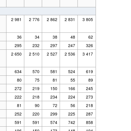
2 981
2 776
2 862
2 831
3 805
36
34
38
48
62
295
232
297
247
326
2 650
2 510
2 527
2 536
3 417
634
570
581
524
619
80
75
81
55
89
272
219
150
166
245
222
218
234
224
273
81
90
72
56
218
252
220
299
225
287
591
591
574
742
858
196
150
173
148
194