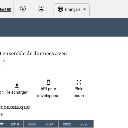
Français
tact 🖃
et ensemble de données avec:
API pour
Plein
ion
Télécharger
développeur
écran
é économique
le
ode
2019
2020
2021
2022
2023