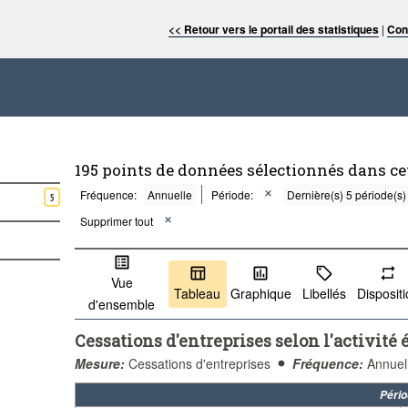
<< Retour vers le portail des statistiques
|
Con
195 points de données sélectionnés dans c
Fréquence:
Annuelle
Période:
Dernière(s) 5 période(s)
5
Supprimer tout
Vue
Tableau
Graphique
Libellés
Disposit
d'ensemble
Cessations d'entreprises selon l'activit
Mesure:
Cessations d'entreprises
Fréquence:
Annuel
Péri