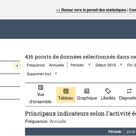
<< Retour vers le portail des statistiques
|
Con
416 points de données sélectionnés dans c
Fréquence:
Annuelle
Période:
Début: 2016
Fin: 
8
Supprimer tout
Vue
Tableau
Graphique
Libellés
Disposit
d'ensemble
Principaux indicateurs selon l'activité
Fréquence:
Annuelle
Période
2016