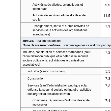
·
·
Activités spécialisées, scientifiques et
9,9
techniques
·
·
Activités de services administratifs et de
11,5
soutien
·
·
Enseignement, santé et autres activités de
7,9
services (sauf activités des organisations
associatives)
Taux de disparition
Mesure
:
Pourcentage des cessations par rapp
Unité de mesure combinée
:
Industrie, construction et services marchands (sauf
7,2
l'administration publique et la défense;la sécurité
sociale obligatoire; activités des organisations
associatives)
·
5,5
Industrie (sauf construction)
·
7,3
Construction
·
Services (sauf l'administration publique et la
7,2
défense;la sécurité sociale obligatoire; activités
des organisations associatives)
·
·
Commerce; réparation d'automobiles et de
7,4
motocycles
·
·
6,2
Transports et entreposage