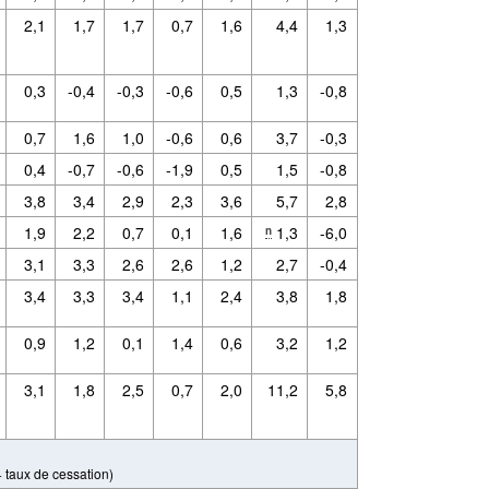
2,1
1,7
1,7
0,7
1,6
4,4
1,3
0,3
-0,4
-0,3
-0,6
0,5
1,3
-0,8
0,7
1,6
1,0
-0,6
0,6
3,7
-0,3
0,4
-0,7
-0,6
-1,9
0,5
1,5
-0,8
3,8
3,4
2,9
2,3
3,6
5,7
2,8
1,9
2,2
0,7
0,1
1,6
1,3
-6,0
n
3,1
3,3
2,6
2,6
1,2
2,7
-0,4
3,4
3,3
3,4
1,1
2,4
3,8
1,8
0,9
1,2
0,1
1,4
0,6
3,2
1,2
3,1
1,8
2,5
0,7
2,0
11,2
5,8
 taux de cessation)