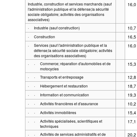
Industrie, construction et services marchands (sauf
16,0
l'administration publique et la défense;la sécurité
sociale obligatoire; activités des organisations
associatives)
·
10,7
Industrie (sauf construction)
·
16,5
Construction
·
Services (sauf l'administration publique et la
16,0
défense;la sécurité sociale obligatoire; activités
des organisations associatives)
·
·
Commerce; réparation d'automobiles et de
15,3
motocycles
·
·
12,8
Transports et entreposage
·
·
18,7
Hébergement et restauration
·
·
19,3
Information et communication
·
·
10,2
Activités financières et d'assurance
·
·
15,4
Activités immobilières
·
·
Activités spécialisées, scientifiques et
17,1
techniques
·
·
Activités de services administratifs et de
20,2