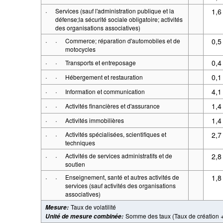
·
Services (sauf l'administration publique et la
1,6
défense;la sécurité sociale obligatoire; activités
des organisations associatives)
·
·
Commerce; réparation d'automobiles et de
0,5
motocycles
·
·
0,4
Transports et entreposage
·
·
0,1
Hébergement et restauration
·
·
4,1
Information et communication
·
·
1,4
Activités financières et d'assurance
·
·
1,4
Activités immobilières
·
·
Activités spécialisées, scientifiques et
2,7
techniques
·
·
Activités de services administratifs et de
2,8
soutien
·
·
Enseignement, santé et autres activités de
1,8
services (sauf activités des organisations
associatives)
Taux de volatilité
Mesure
:
Somme des taux (Taux de création +
Unité de mesure combinée
: