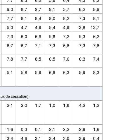
9,0
8,7
9,7
8,1
5,7
6,2
8,9
7,7
8,1
8,4
8,0
8,2
7,3
8,1
5,0
4,7
4,9
5,4
4,9
3,8
12,7
7,3
6,0
6,6
5,6
7,2
5,3
6,2
6,7
6,7
7,1
7,3
6,8
7,3
7,8
7,8
7,7
8,5
6,5
7,6
6,3
7,4
5,1
5,8
5,9
6,6
6,3
5,9
8,3
aux de cessation)
2,1
2,0
1,7
1,0
1,8
4,2
1,2
-1,6
0,3
-0,1
2,1
2,2
2,6
1,6
3,4
4,6
3,1
3,4
3,0
3,9
-0,4