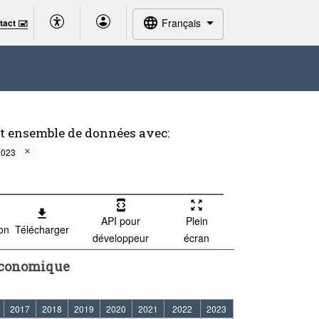
Français
tact 🖃
et ensemble de données avec:
2023
API pour
Plein
ion
Télécharger
développeur
écran
 économique
2017
2018
2019
2020
2021
2022
2023