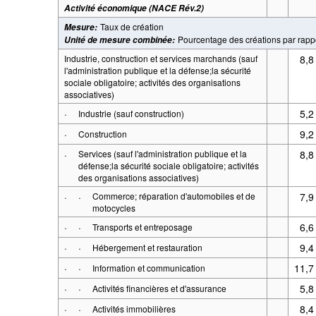
Activité économique (NACE Rév.2)
Taux de création
Mesure
:
Pourcentage des créations par rappo
Unité de mesure combinée
:
Industrie, construction et services marchands (sauf
8,8
l'administration publique et la défense;la sécurité
sociale obligatoire; activités des organisations
associatives)
·
5,2
Industrie (sauf construction)
·
9,2
Construction
·
Services (sauf l'administration publique et la
8,8
défense;la sécurité sociale obligatoire; activités
des organisations associatives)
·
·
Commerce; réparation d'automobiles et de
7,9
motocycles
·
·
6,6
Transports et entreposage
·
·
9,4
Hébergement et restauration
·
·
11,7
Information et communication
·
·
5,8
Activités financières et d'assurance
·
·
8,4
Activités immobilières