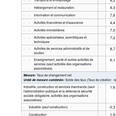
·
·
9,3
Hébergement et restauration
·
·
7,6
Information et communication
·
·
4,4
Activités financières et d'assurance
·
·
7,0
Activités immobilières
·
·
Activités spécialisées, scientifiques et
7,2
techniques
·
·
Activités de services administratifs et de
8,7
soutien
·
·
Enseignement, santé et autres activités de
6,1
services (sauf activités des organisations
associatives)
Taux de changement net
Mesure
:
Solde des taux (Taux de création - t
Unité de mesure combinée
:
Industrie, construction et services marchands (sauf
1,6
l'administration publique et la défense;la sécurité
sociale obligatoire; activités des organisations
associatives)
·
-0,3
Industrie (sauf construction)
·
1,9
Construction