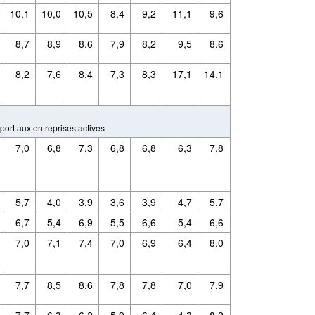
10,1
10,0
10,5
8,4
9,2
11,1
9,6
8,7
8,9
8,6
7,9
8,2
9,5
8,6
8,2
7,6
8,4
7,3
8,3
17,1
14,1
ort aux entreprises actives
7,0
6,8
7,3
6,8
6,8
6,3
7,8
5,7
4,0
3,9
3,6
3,9
4,7
5,7
6,7
5,4
6,9
5,5
6,6
5,4
6,6
7,0
7,1
7,4
7,0
6,9
6,4
8,0
7,7
8,5
8,6
7,8
7,8
7,0
7,9
7,7
6,3
6,2
5,9
6,4
4,3
8,2