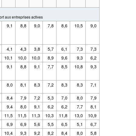
rt aux entreprises actives
9,1
8,8
9,0
7,8
8,6
10,5
9,0
4,1
4,3
3,8
5,7
6,1
7,3
7,3
10,1
10,0
10,0
8,9
9,6
9,3
6,2
9,1
8,8
9,1
7,7
8,5
10,8
9,3
8,0
8,1
8,3
7,2
8,3
8,3
7,1
8,4
7,9
7,2
5,3
7,0
8,0
7,9
9,4
8,0
9,1
6,2
6,2
7,7
8,1
11,5
11,5
11,3
10,3
11,8
13,0
10,9
6,9
6,9
5,6
5,5
6,5
5,1
6,7
10,4
9,3
9,2
8,2
8,4
8,0
5,8