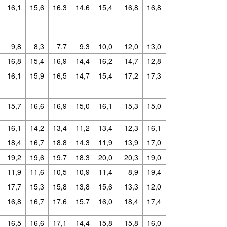
16,1
15,6
16,3
14,6
15,4
16,8
16,8
9,8
8,3
7,7
9,3
10,0
12,0
13,0
16,8
15,4
16,9
14,4
16,2
14,7
12,8
16,1
15,9
16,5
14,7
15,4
17,2
17,3
15,7
16,6
16,9
15,0
16,1
15,3
15,0
16,1
14,2
13,4
11,2
13,4
12,3
16,1
18,4
16,7
18,8
14,3
11,9
13,9
17,0
19,2
19,6
19,7
18,3
20,0
20,3
19,0
11,9
11,6
10,5
10,9
11,4
8,9
19,4
17,7
15,3
15,8
13,8
15,6
13,3
12,0
16,8
16,7
17,6
15,7
16,0
18,4
17,4
16,5
16,6
17,1
14,4
15,8
15,8
16,0