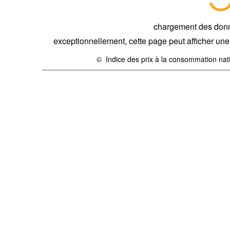
Supprimer tout
chargement des don
exceptionnellement, cette page peut afficher une 
©
Indice des prix à la consommation na
{link} Conditions d'utilisation