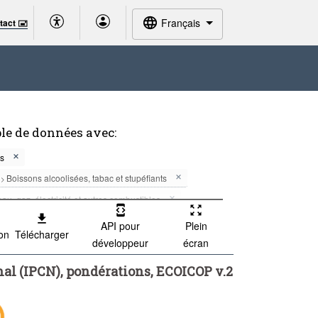
Français
tact 🖃
le de données avec:
es
Boissons alcoolisées, tabac et stupéfiants
>
au, gaz, électricité et autres combustibles
...
Santé
...
Transports
>
>
API pour
Plein
ion
Télécharger
développeur
écran
lture
...
Services de l'enseignement
>
e et services financiers
al (IPCN), pondérations, ECOICOP v.2
ers
ode(s)