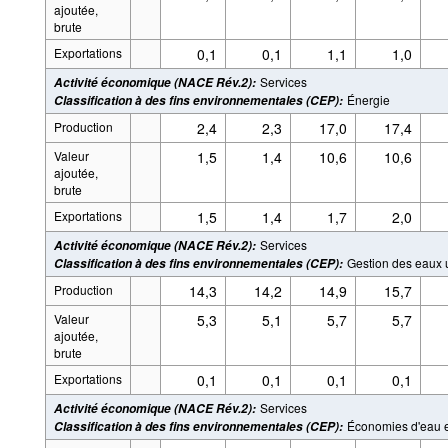
ajoutée,
brute
Exportations
0,1
0,1
1,1
1,0
Services
Activité économique (NACE Rév.2)
:
Énergie
Classification à des fins environnementales (CEP)
:
Production
2,4
2,3
17,0
17,4
Valeur
1,5
1,4
10,6
10,6
ajoutée,
brute
Exportations
1,5
1,4
1,7
2,0
Services
Activité économique (NACE Rév.2)
:
Gestion des eaux
Classification à des fins environnementales (CEP)
:
Production
14,3
14,2
14,9
15,7
Valeur
5,3
5,1
5,7
5,7
ajoutée,
brute
Exportations
0,1
0,1
0,1
0,1
Services
Activité économique (NACE Rév.2)
:
Économies d'eau e
Classification à des fins environnementales (CEP)
: