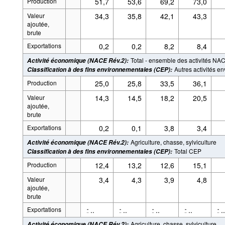
Production
51,7
53,6
69,2
73,0
Valeur
34,3
35,8
42,1
43,3
ajoutée,
brute
Exportations
0,2
0,2
8,2
8,4
Total - ensemble des activités NA
Activité économique (NACE Rév.2)
:
Autres activités e
Classification à des fins environnementales (CEP)
:
Production
25,0
25,8
33,5
36,1
Valeur
14,3
14,5
18,2
20,5
ajoutée,
brute
Exportations
0,2
0,1
3,8
3,4
Agriculture, chasse, sylviculture
Activité économique (NACE Rév.2)
:
Total CEP
Classification à des fins environnementales (CEP)
:
Production
12,4
13,2
12,6
15,1
Valeur
3,4
4,3
3,9
4,8
ajoutée,
brute
Exportations
..
..
..
..
..
-
-
-
-
-
Agriculture, chasse, sylviculture
Activité économique (NACE Rév.2)
: