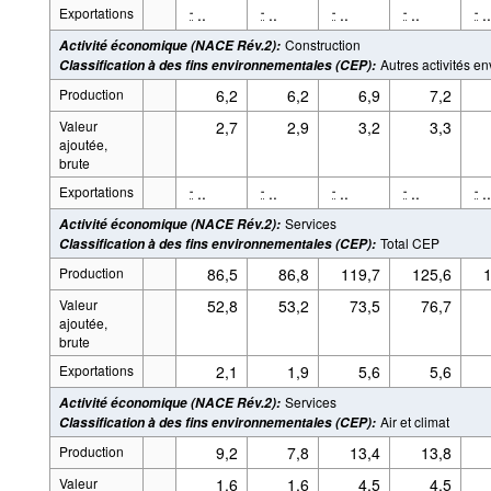
Exportations
..
..
..
..
..
-
-
-
-
-
Construction
Activité économique (NACE Rév.2)
:
Autres activités e
Classification à des fins environnementales (CEP)
:
Production
6,2
6,2
6,9
7,2
Valeur
2,7
2,9
3,2
3,3
ajoutée,
brute
Exportations
..
..
..
..
..
-
-
-
-
-
Services
Activité économique (NACE Rév.2)
:
Total CEP
Classification à des fins environnementales (CEP)
:
Production
86,5
86,8
119,7
125,6
1
Valeur
52,8
53,2
73,5
76,7
ajoutée,
brute
Exportations
2,1
1,9
5,6
5,6
Services
Activité économique (NACE Rév.2)
:
Air et climat
Classification à des fins environnementales (CEP)
:
Production
9,2
7,8
13,4
13,8
Valeur
1,6
1,6
4,5
4,5