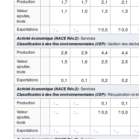
Production
1,7
1,7
2,1
2,1
Valeur
1,1
1,0
1,3
1,3
ajoutée,
brute
Exportations
..
..
0,0
0,0
-
-
n
n
Services
Activité économique (NACE Rév.2)
:
Gestion des déche
Classification à des fins environnementales (CEP)
:
Production
2,8
2,9
4,4
4,4
Valeur
1,5
1,6
2,5
2,5
ajoutée,
brute
Exportations
0,1
0,1
0,2
0,2
Services
Activité économique (NACE Rév.2)
:
Récupération et é
Classification à des fins environnementales (CEP)
:
Production
..
..
0,1
0,1
-
-
Valeur
..
..
0,0
0,0
-
-
n
n
ajoutée,
brute
Exportations
..
..
..
..
..
-
-
-
-
-