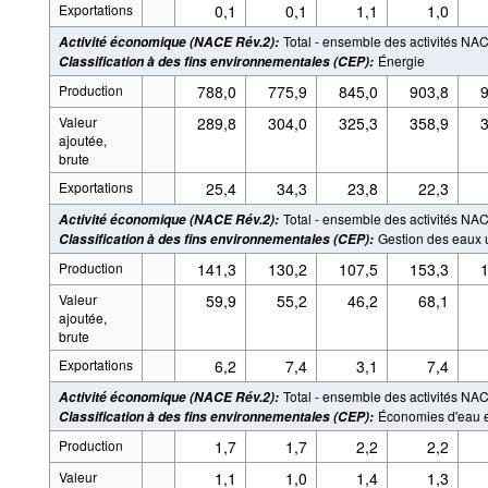
Exportations
0,1
0,1
1,1
1,0
Total - ensemble des activités NA
Activité économique (NACE Rév.2)
:
Énergie
Classification à des fins environnementales (CEP)
:
Production
788,0
775,9
845,0
903,8
9
Valeur
289,8
304,0
325,3
358,9
3
ajoutée,
brute
Exportations
25,4
34,3
23,8
22,3
Total - ensemble des activités NA
Activité économique (NACE Rév.2)
:
Gestion des eaux
Classification à des fins environnementales (CEP)
:
Production
141,3
130,2
107,5
153,3
1
Valeur
59,9
55,2
46,2
68,1
ajoutée,
brute
Exportations
6,2
7,4
3,1
7,4
Total - ensemble des activités NA
Activité économique (NACE Rév.2)
:
Économies d'eau e
Classification à des fins environnementales (CEP)
:
Production
1,7
1,7
2,2
2,2
Valeur
1,1
1,0
1,4
1,3