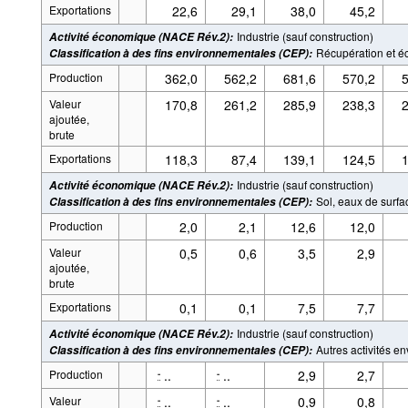
Exportations
22,6
29,1
38,0
45,2
Industrie (sauf construction)
Activité économique (NACE Rév.2)
:
Récupération et é
Classification à des fins environnementales (CEP)
:
Production
362,0
562,2
681,6
570,2
5
Valeur
170,8
261,2
285,9
238,3
2
ajoutée,
brute
Exportations
118,3
87,4
139,1
124,5
1
Industrie (sauf construction)
Activité économique (NACE Rév.2)
:
Sol, eaux de surfac
Classification à des fins environnementales (CEP)
:
Production
2,0
2,1
12,6
12,0
Valeur
0,5
0,6
3,5
2,9
ajoutée,
brute
Exportations
0,1
0,1
7,5
7,7
Industrie (sauf construction)
Activité économique (NACE Rév.2)
:
Autres activités e
Classification à des fins environnementales (CEP)
:
Production
..
..
2,9
2,7
-
-
Valeur
..
..
0,9
0,8
-
-