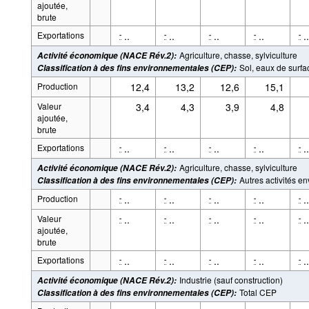
ajoutée,
brute
Exportations
..
..
..
..
..
-
-
-
-
-
Agriculture, chasse, sylviculture
Activité économique (NACE Rév.2)
:
Sol, eaux de surfac
Classification à des fins environnementales (CEP)
:
Production
12,4
13,2
12,6
15,1
Valeur
3,4
4,3
3,9
4,8
ajoutée,
brute
Exportations
..
..
..
..
..
-
-
-
-
-
Agriculture, chasse, sylviculture
Activité économique (NACE Rév.2)
:
Autres activités e
Classification à des fins environnementales (CEP)
:
Production
..
..
..
..
..
-
-
-
-
-
Valeur
..
..
..
..
..
-
-
-
-
-
ajoutée,
brute
Exportations
..
..
..
..
..
-
-
-
-
-
Industrie (sauf construction)
Activité économique (NACE Rév.2)
:
Total CEP
Classification à des fins environnementales (CEP)
: