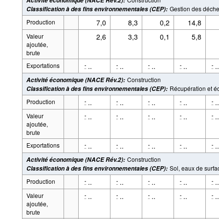
Activité économique (NACE Rév.2)
:
Gestion des déche
Classification à des fins environnementales (CEP)
:
Production
7,0
8,3
0,2
14,8
Valeur
2,6
3,3
0,1
5,8
ajoutée,
brute
Exportations
..
..
..
..
..
-
-
-
-
-
Construction
Activité économique (NACE Rév.2)
:
Récupération et é
Classification à des fins environnementales (CEP)
:
Production
..
..
..
..
..
-
-
-
-
-
Valeur
..
..
..
..
..
-
-
-
-
-
ajoutée,
brute
Exportations
..
..
..
..
..
-
-
-
-
-
Construction
Activité économique (NACE Rév.2)
:
Sol, eaux de surfac
Classification à des fins environnementales (CEP)
:
Production
..
..
..
..
..
-
-
-
-
-
Valeur
..
..
..
..
..
-
-
-
-
-
ajoutée,
brute