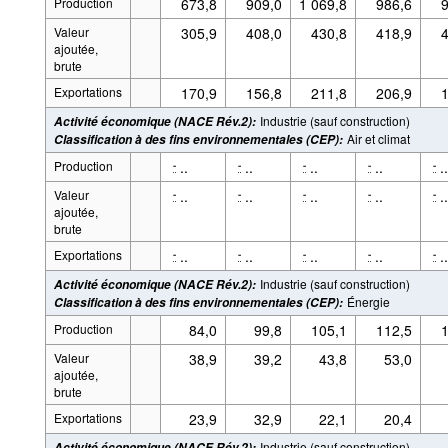
Production
673,8
909,0
1 069,8
986,6
9
Valeur
305,9
408,0
430,8
418,9
4
ajoutée,
brute
Exportations
170,9
156,8
211,8
206,9
1
Industrie (sauf construction)
Activité économique (NACE Rév.2)
:
Air et climat
Classification à des fins environnementales (CEP)
:
Production
..
..
..
..
..
-
-
-
-
-
Valeur
..
..
..
..
..
-
-
-
-
-
ajoutée,
brute
Exportations
..
..
..
..
..
-
-
-
-
-
Industrie (sauf construction)
Activité économique (NACE Rév.2)
:
Énergie
Classification à des fins environnementales (CEP)
:
Production
84,0
99,8
105,1
112,5
1
Valeur
38,9
39,2
43,8
53,0
ajoutée,
brute
Exportations
23,9
32,9
22,1
20,4
Industrie (sauf construction)
Activité économique (NACE Rév.2)
: