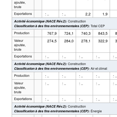
ajoutée,
brute
Exportations
..
..
2,2
1,9
-
-
Construction
Activité économique (NACE Rév.2)
:
Total CEP
Classification à des fins environnementales (CEP)
:
Production
767,9
724,1
740,3
843,5
8
Valeur
274,5
284,0
278,1
322,9
3
ajoutée,
brute
Exportations
..
..
..
..
..
-
-
-
-
-
Construction
Activité économique (NACE Rév.2)
:
Air et climat
Classification à des fins environnementales (CEP)
:
Production
..
..
..
..
..
-
-
-
-
-
Valeur
..
..
..
..
..
-
-
-
-
-
ajoutée,
brute
Exportations
..
..
..
..
..
-
-
-
-
-
Construction
Activité économique (NACE Rév.2)
:
Énergie
Classification à des fins environnementales (CEP)
: