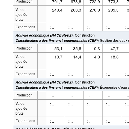
Production
701,7
673,8
722,9
773,8
7
Valeur
249,4
263,3
270,9
295,3
3
ajoutée,
brute
Exportations
..
..
..
..
..
-
-
-
-
-
Construction
Activité économique (NACE Rév.2)
:
Gestion des eaux
Classification à des fins environnementales (CEP)
:
Production
53,1
35,8
10,3
47,7
Valeur
19,7
14,4
4,0
18,6
ajoutée,
brute
Exportations
..
..
..
..
..
-
-
-
-
-
Construction
Activité économique (NACE Rév.2)
:
Économies d'eau e
Classification à des fins environnementales (CEP)
:
Production
..
..
..
..
..
-
-
-
-
-
Valeur
..
..
..
..
..
-
-
-
-
-
ajoutée,
brute
Exportations
..
..
..
..
..
-
-
-
-
-
Construction