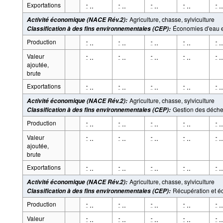
Exportations
..
..
..
..
..
-
-
-
-
-
Agriculture, chasse, sylviculture
Activité économique (NACE Rév.2)
:
Économies d'eau e
Classification à des fins environnementales (CEP)
:
Production
..
..
..
..
..
-
-
-
-
-
Valeur
..
..
..
..
..
-
-
-
-
-
ajoutée,
brute
Exportations
..
..
..
..
..
-
-
-
-
-
Agriculture, chasse, sylviculture
Activité économique (NACE Rév.2)
:
Gestion des déche
Classification à des fins environnementales (CEP)
:
Production
..
..
..
..
..
-
-
-
-
-
Valeur
..
..
..
..
..
-
-
-
-
-
ajoutée,
brute
Exportations
..
..
..
..
..
-
-
-
-
-
Agriculture, chasse, sylviculture
Activité économique (NACE Rév.2)
:
Récupération et é
Classification à des fins environnementales (CEP)
:
Production
..
..
..
..
..
-
-
-
-
-
Valeur
..
..
..
..
..
-
-
-
-
-