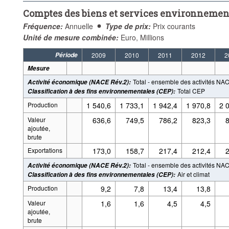
Comptes des biens et services environneme
Fréquence:
Annuelle
Type de prix:
Prix courants
Unité de mesure combinée:
Euro, Millions
Période
2009
2010
2011
2012
2
Mesure
Total - ensemble des activités NA
Activité économique (NACE Rév.2)
:
Total CEP
Classification à des fins environnementales (CEP)
:
Production
1 540,6
1 733,1
1 942,4
1 970,8
2 
Valeur
636,6
749,5
786,2
823,3
8
ajoutée,
brute
Exportations
173,0
158,7
217,4
212,4
2
Total - ensemble des activités NA
Activité économique (NACE Rév.2)
:
Air et climat
Classification à des fins environnementales (CEP)
:
Production
9,2
7,8
13,4
13,8
Valeur
1,6
1,6
4,5
4,5
ajoutée,
brute