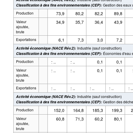
Gestion des eaux
Classification à des fins environnementales (CEP)
:
Production
73,9
80,2
82,2
89,8
Valeur
34,9
35,7
36,4
43,9
ajoutée,
brute
Exportations
6,1
7,3
3,0
7,2
Industrie (sauf construction)
Activité économique (NACE Rév.2)
:
Économies d'eau e
Classification à des fins environnementales (CEP)
:
Production
..
..
0,1
0,1
-
-
Valeur
..
..
0,1
0,1
-
-
ajoutée,
brute
Exportations
..
..
..
..
..
-
-
-
-
-
Industrie (sauf construction)
Activité économique (NACE Rév.2)
:
Gestion des déche
Classification à des fins environnementales (CEP)
:
Production
152,0
164,8
185,3
199,3
2
Valeur
60,8
71,3
60,2
80,1
ajoutée,
brute