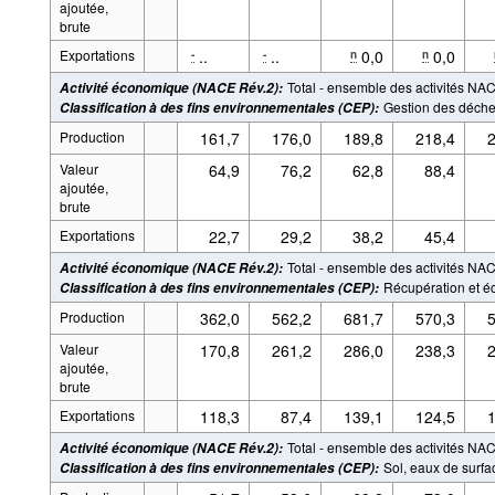
ajoutée,
brute
Exportations
..
..
0,0
0,0
-
-
n
n
Total - ensemble des activités NA
Activité économique (NACE Rév.2)
:
Gestion des déche
Classification à des fins environnementales (CEP)
:
Production
161,7
176,0
189,8
218,4
2
Valeur
64,9
76,2
62,8
88,4
ajoutée,
brute
Exportations
22,7
29,2
38,2
45,4
Total - ensemble des activités NA
Activité économique (NACE Rév.2)
:
Récupération et é
Classification à des fins environnementales (CEP)
:
Production
362,0
562,2
681,7
570,3
5
Valeur
170,8
261,2
286,0
238,3
2
ajoutée,
brute
Exportations
118,3
87,4
139,1
124,5
1
Total - ensemble des activités NA
Activité économique (NACE Rév.2)
:
Sol, eaux de surfac
Classification à des fins environnementales (CEP)
: