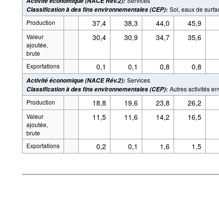
Services
Activité économique (NACE Rév.2)
:
Sol, eaux de surfac
Classification à des fins environnementales (CEP)
:
Production
37,4
38,3
44,0
45,9
Valeur
30,4
30,9
34,7
35,6
ajoutée,
brute
Exportations
0,1
0,1
0,8
0,8
Services
Activité économique (NACE Rév.2)
:
Autres activités e
Classification à des fins environnementales (CEP)
:
Production
18,8
19,6
23,8
26,2
Valeur
11,5
11,6
14,2
16,5
ajoutée,
brute
Exportations
0,2
0,1
1,6
1,5