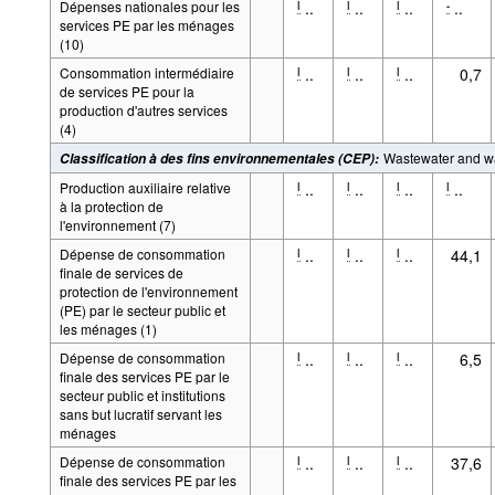
Dépenses nationales pour les
..
..
..
..
l
l
l
-
services PE par les ménages
(10)
Consommation intermédiaire
..
..
..
0,7
l
l
l
de services PE pour la
production d'autres services
(4)
Wastewater and wa
Classification à des fins environnementales (CEP)
:
Production auxiliaire relative
..
..
..
..
l
l
l
l
à la protection de
l'environnement (7)
Dépense de consommation
..
..
..
44,1
l
l
l
finale de services de
protection de l'environnement
(PE) par le secteur public et
les ménages (1)
Dépense de consommation
..
..
..
6,5
l
l
l
finale des services PE par le
secteur public et institutions
sans but lucratif servant les
ménages
Dépense de consommation
..
..
..
37,6
l
l
l
finale des services PE par les