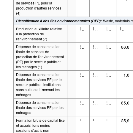
de services PE pour la
production d'autres services
(4)
Waste, materials 
Classification à des fins environnementales (CEP)
:
Production auxiliaire relative
..
..
..
..
l
l
l
l
à la protection de
l'environnement (7)
Dépense de consommation
..
..
..
86,8
l
l
l
finale de services de
protection de l'environnement
(PE) par le secteur public et
les ménages (1)
Dépense de consommation
..
..
..
1,8
l
l
l
finale des services PE par le
secteur public et institutions
sans but lucratif servant les
ménages
Dépense de consommation
..
..
..
85,0
l
l
l
finale des services PE par les
ménages
Formation brute de capital fixe
..
..
..
25,9
l
l
l
et acquisitions moins
cessions d'actifs non