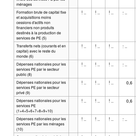
ménages
Formation brute de capital fixe
..
..
..
..
l
l
l
-
et acquisitions moins
cessions d'actifs non
financiers non produits
destinés à la production de
services de PE (5)
Transferts nets (courants et en
..
..
..
..
l
l
l
-
capital) avec le reste du
monde (6)
Dépenses nationales pour les
..
..
..
..
l
l
l
-
services PE par le secteur
public (8)
Dépenses nationales pour les
..
..
..
0,6
l
l
l
services PE par le secteur
privé (9)
Dépenses nationales pour les
..
..
..
0,6
l
l
l
services PE
(1+4+5+6+7=8+9+10)
Dépenses nationales pour les
..
..
..
..
l
l
l
-
services PE par les ménages
(10)