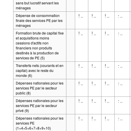
sans but lucratif servant les
ménages
Dépense de consommation
..
..
..
..
l
l
l
-
finale des services PE par les
ménages
Formation brute de capital fixe
..
..
..
..
l
l
l
-
et acquisitions moins
cessions d'actifs non
financiers non produits
destinés à la production de
services de PE (5)
Transferts nets (courants et en
..
..
..
..
l
l
l
-
capital) avec le reste du
monde (6)
Dépenses nationales pour les
..
..
..
..
l
l
l
-
services PE par le secteur
public (8)
Dépenses nationales pour les
..
..
..
..
l
l
l
-
services PE par le secteur
privé (9)
Dépenses nationales pour les
..
..
..
..
l
l
l
-
services PE
(1+4+5+6+7=8+9+10)