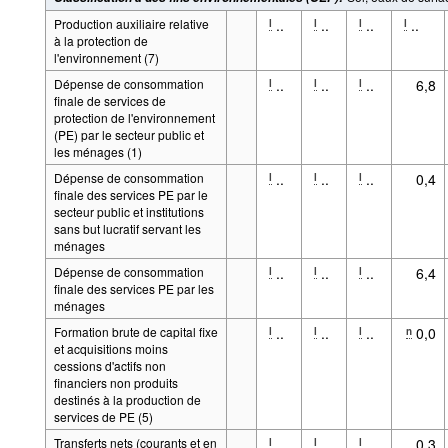
Production auxiliaire relative
..
..
..
..
l
l
l
l
à la protection de
l'environnement (7)
Dépense de consommation
..
..
..
6,8
l
l
l
finale de services de
protection de l'environnement
(PE) par le secteur public et
les ménages (1)
Dépense de consommation
..
..
..
0,4
l
l
l
finale des services PE par le
secteur public et institutions
sans but lucratif servant les
ménages
Dépense de consommation
..
..
..
6,4
l
l
l
finale des services PE par les
ménages
Formation brute de capital fixe
..
..
..
0,0
l
l
l
n
et acquisitions moins
cessions d'actifs non
financiers non produits
destinés à la production de
services de PE (5)
Transferts nets (courants et en
..
..
..
0,3
l
l
l