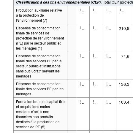
Total CEP (protec
Classification à des fins environnementales (CEP)
:
Production auxiliaire relative
..
..
..
..
l
l
l
l
à la protection de
l'environnement (7)
Dépense de consommation
..
..
..
210,9
l
l
l
finale de services de
protection de l'environnement
(PE) par le secteur public et
les ménages (1)
Dépense de consommation
..
..
..
74,6
l
l
l
finale des services PE par le
secteur public et institutions
sans but lucratif servant les
ménages
Dépense de consommation
..
..
..
136,3
l
l
l
finale des services PE par les
ménages
Formation brute de capital fixe
..
..
..
103,4
l
l
l
et acquisitions moins
cessions d'actifs non
financiers non produits
destinés à la production de
services de PE (5)