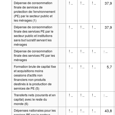
Dépense de consommation
..
..
..
37,9
l
l
l
finale de services de
protection de l'environnement
(PE) par le secteur public et
les ménages (1)
Dépense de consommation
..
..
..
37,9
l
l
l
finale des services PE par le
secteur public et institutions
sans but lucratif servant les
ménages
Dépense de consommation
..
..
..
..
l
l
l
-
finale des services PE par les
ménages
Formation brute de capital fixe
..
..
..
5,7
l
l
l
et acquisitions moins
cessions d'actifs non
financiers non produits
destinés à la production de
services de PE (5)
Transferts nets (courants et en
..
..
..
..
l
l
l
-
capital) avec le reste du
monde (6)
Dépenses nationales pour les
..
..
..
43,8
l
l
l
services PE par le secteur