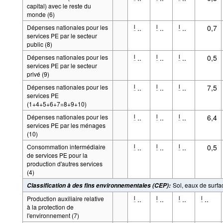
capital) avec le reste du
monde (6)
Dépenses nationales pour les
..
..
..
0,7
l
l
l
services PE par le secteur
public (8)
Dépenses nationales pour les
..
..
..
0,5
l
l
l
services PE par le secteur
privé (9)
Dépenses nationales pour les
..
..
..
7,5
l
l
l
services PE
(1+4+5+6+7=8+9+10)
Dépenses nationales pour les
..
..
..
6,4
l
l
l
services PE par les ménages
(10)
Consommation intermédiaire
..
..
..
0,5
l
l
l
de services PE pour la
production d'autres services
(4)
Sol, eaux de surfac
Classification à des fins environnementales (CEP)
:
Production auxiliaire relative
..
..
..
..
l
l
l
l
à la protection de
l'environnement (7)