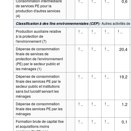
Consommation intermédiaire
..
..
..
0,6
l
l
l
de services PE pour la
production d'autres services
(4)
Autres activités d
Classification à des fins environnementales (CEP)
:
Production auxiliaire relative
..
..
..
..
l
l
l
l
à la protection de
l'environnement (7)
Dépense de consommation
..
..
..
20,4
l
l
l
finale de services de
protection de l'environnement
(PE) par le secteur public et
les ménages (1)
Dépense de consommation
..
..
..
19,2
l
l
l
finale des services PE par le
secteur public et institutions
sans but lucratif servant les
ménages
Dépense de consommation
..
..
..
1,2
l
l
l
finale des services PE par les
ménages
Formation brute de capital fixe
..
..
..
0,1
l
l
l
et acquisitions moins