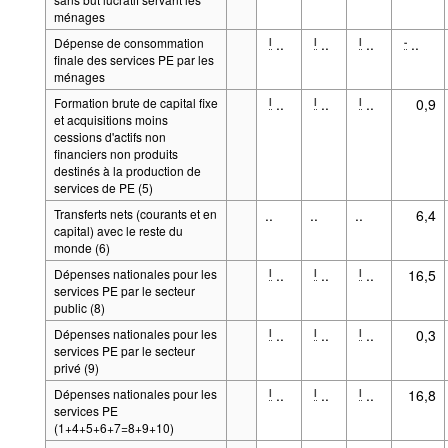
ménages
Dépense de consommation
..
..
..
..
l
l
l
-
finale des services PE par les
ménages
Formation brute de capital fixe
..
..
..
0,9
l
l
l
et acquisitions moins
cessions d'actifs non
financiers non produits
destinés à la production de
services de PE (5)
Transferts nets (courants et en
..
..
..
6,4
capital) avec le reste du
monde (6)
Dépenses nationales pour les
..
..
..
16,5
l
l
l
services PE par le secteur
public (8)
Dépenses nationales pour les
..
..
..
0,3
l
l
l
services PE par le secteur
privé (9)
Dépenses nationales pour les
..
..
..
16,8
l
l
l
services PE
(1+4+5+6+7=8+9+10)