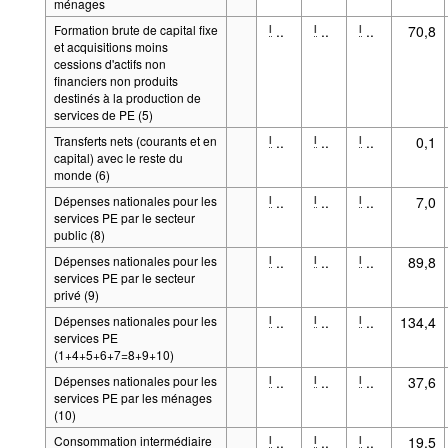
ménages
Formation brute de capital fixe
..
..
..
70,8
l
l
l
et acquisitions moins
cessions d'actifs non
financiers non produits
destinés à la production de
services de PE (5)
Transferts nets (courants et en
..
..
..
0,1
l
l
l
capital) avec le reste du
monde (6)
Dépenses nationales pour les
..
..
..
7,0
l
l
l
services PE par le secteur
public (8)
Dépenses nationales pour les
..
..
..
89,8
l
l
l
services PE par le secteur
privé (9)
Dépenses nationales pour les
..
..
..
134,4
l
l
l
services PE
(1+4+5+6+7=8+9+10)
Dépenses nationales pour les
..
..
..
37,6
l
l
l
services PE par les ménages
(10)
Consommation intermédiaire
..
..
..
19,5
l
l
l