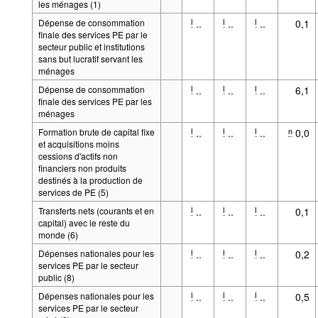
les ménages (1)
Dépense de consommation
..
..
..
0,1
l
l
l
finale des services PE par le
secteur public et institutions
sans but lucratif servant les
ménages
Dépense de consommation
..
..
..
6,1
l
l
l
finale des services PE par les
ménages
Formation brute de capital fixe
..
..
..
0,0
l
l
l
n
et acquisitions moins
cessions d'actifs non
financiers non produits
destinés à la production de
services de PE (5)
Transferts nets (courants et en
..
..
..
0,1
l
l
l
capital) avec le reste du
monde (6)
Dépenses nationales pour les
..
..
..
0,2
l
l
l
services PE par le secteur
public (8)
Dépenses nationales pour les
..
..
..
0,5
l
l
l
services PE par le secteur