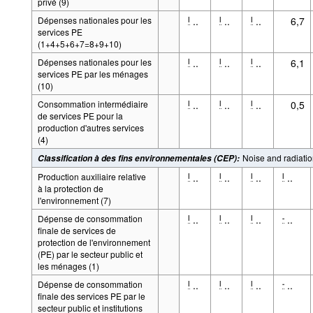
privé (9)
Dépenses nationales pour les
..
..
..
6,7
l
l
l
services PE
(1+4+5+6+7=8+9+10)
Dépenses nationales pour les
..
..
..
6,1
l
l
l
services PE par les ménages
(10)
Consommation intermédiaire
..
..
..
0,5
l
l
l
de services PE pour la
production d'autres services
(4)
Noise and radiatio
Classification à des fins environnementales (CEP)
:
Production auxiliaire relative
..
..
..
..
l
l
l
l
à la protection de
l'environnement (7)
Dépense de consommation
..
..
..
..
l
l
l
-
finale de services de
protection de l'environnement
(PE) par le secteur public et
les ménages (1)
Dépense de consommation
..
..
..
..
l
l
l
-
finale des services PE par le
secteur public et institutions