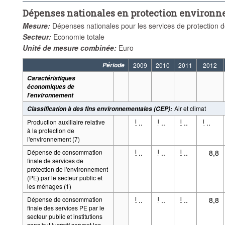
Dépenses nationales en protection environne
Mesure:
Dépenses nationales pour les services de protection 
Secteur:
Economie totale
Unité de mesure combinée:
Euro
Période
2009
2010
2011
2012
Caractéristiques
économiques de
l'environnement
Air et climat
Classification à des fins environnementales (CEP)
:
Production auxiliaire relative
..
..
..
..
l
l
l
l
à la protection de
l'environnement (7)
Dépense de consommation
..
..
..
8,8
l
l
l
finale de services de
protection de l'environnement
(PE) par le secteur public et
les ménages (1)
Dépense de consommation
..
..
..
8,8
l
l
l
finale des services PE par le
secteur public et institutions
sans but lucratif servant les