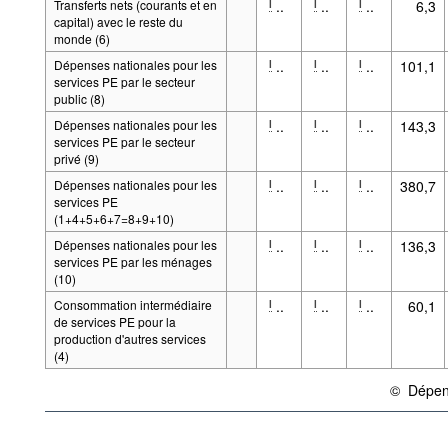
Transferts nets (courants et en
..
..
..
6,3
l
l
l
capital) avec le reste du
monde (6)
Dépenses nationales pour les
..
..
..
101,1
l
l
l
services PE par le secteur
public (8)
Dépenses nationales pour les
..
..
..
143,3
l
l
l
services PE par le secteur
privé (9)
Dépenses nationales pour les
..
..
..
380,7
l
l
l
services PE
(1+4+5+6+7=8+9+10)
Dépenses nationales pour les
..
..
..
136,3
l
l
l
services PE par les ménages
(10)
Consommation intermédiaire
..
..
..
60,1
l
l
l
de services PE pour la
production d'autres services
(4)
©
Dépens
{link} Cond