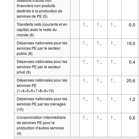
cessions d'actifs non
financiers non produits
destinés à la production de
services de PE (5)
Transferts nets (courants et en
..
..
..
-0,5
l
l
l
capital) avec le reste du
monde (6)
Dépenses nationales pour les
..
..
..
19,0
l
l
l
services PE par le secteur
public (8)
Dépenses nationales pour les
..
..
..
0,4
l
l
l
services PE par le secteur
privé (9)
Dépenses nationales pour les
..
..
..
20,6
l
l
l
services PE
(1+4+5+6+7=8+9+10)
Dépenses nationales pour les
..
..
..
1,2
l
l
l
services PE par les ménages
(10)
Consommation intermédiaire
..
..
..
0,6
l
l
l
de services PE pour la
production d'autres services
(4)