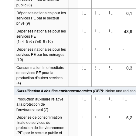
public (8)
Dépenses nationales pour les
..
..
..
0,1
l
l
l
services PE par le secteur
privé (9)
Dépenses nationales pour les
..
..
..
43,9
l
l
l
services PE
(1+4+5+6+7=8+9+10)
Dépenses nationales pour les
..
..
..
..
l
l
l
-
services PE par les ménages
(10)
Consommation intermédiaire
..
..
..
0,3
l
l
l
de services PE pour la
production d'autres services
(4)
Noise and radiation
Classification à des fins environnementales (CEP)
:
Production auxiliaire relative
..
..
..
..
l
l
l
l
à la protection de
l'environnement (7)
Dépense de consommation
..
..
..
6,2
l
l
l
finale de services de
protection de l'environnement
(PE) par le secteur public et