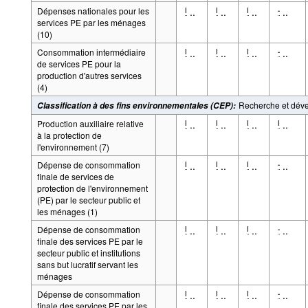
Dépenses nationales pour les
..
..
..
..
l
l
l
-
services PE par les ménages
(10)
Consommation intermédiaire
..
..
..
..
l
l
l
-
de services PE pour la
production d'autres services
(4)
Recherche et déve
Classification à des fins environnementales (CEP)
:
Production auxiliaire relative
..
..
..
..
l
l
l
l
à la protection de
l'environnement (7)
Dépense de consommation
..
..
..
..
l
l
l
-
finale de services de
protection de l'environnement
(PE) par le secteur public et
les ménages (1)
Dépense de consommation
..
..
..
..
l
l
l
-
finale des services PE par le
secteur public et institutions
sans but lucratif servant les
ménages
Dépense de consommation
..
..
..
..
l
l
l
-
finale des services PE par les