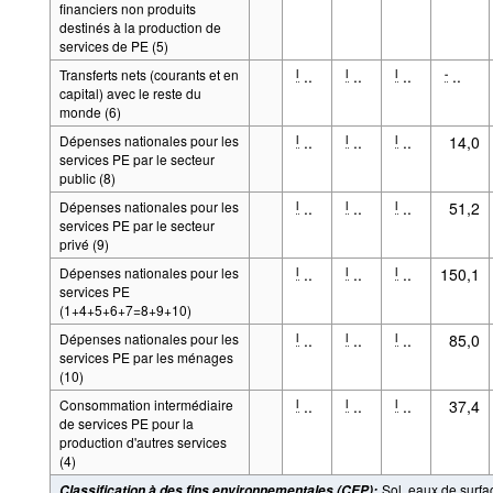
financiers non produits
destinés à la production de
services de PE (5)
Transferts nets (courants et en
..
..
..
..
l
l
l
-
capital) avec le reste du
monde (6)
Dépenses nationales pour les
..
..
..
14,0
l
l
l
services PE par le secteur
public (8)
Dépenses nationales pour les
..
..
..
51,2
l
l
l
services PE par le secteur
privé (9)
Dépenses nationales pour les
..
..
..
150,1
l
l
l
services PE
(1+4+5+6+7=8+9+10)
Dépenses nationales pour les
..
..
..
85,0
l
l
l
services PE par les ménages
(10)
Consommation intermédiaire
..
..
..
37,4
l
l
l
de services PE pour la
production d'autres services
(4)
Sol, eaux de surfac
Classification à des fins environnementales (CEP)
: