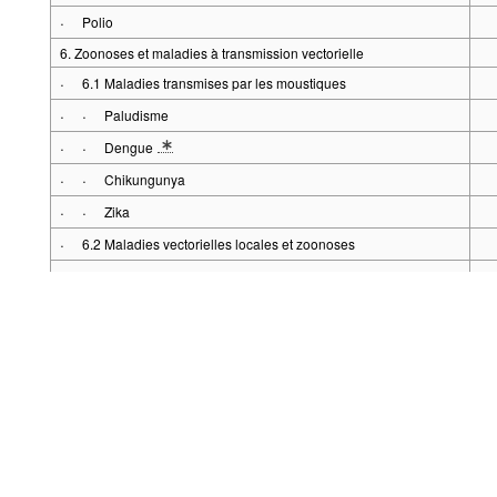
·
Polio
6. Zoonoses et maladies à transmission vectorielle
·
6.1 Maladies transmises par les moustiques
·
·
Paludisme
·
·
Dengue
* Description détaillée du groupe de séries maladies: Maladie non
·
·
Chikungunya
Alimenté par la
.Stat Suite
Le code source de l'applicat
·
·
Zika
Aspects légaux
·
6.2 Maladies vectorielles locales et zoonoses
Pour plus de dét
·
·
Borréliose (maladie de Lyme)
·
·
Hantavirose
·
·
Fièvre Q
·
·
Fièvre jaune
·
·
Echinococcose
·
·
Leptospirose
·
·
Méningo-encéphalite à tiques (FSME)