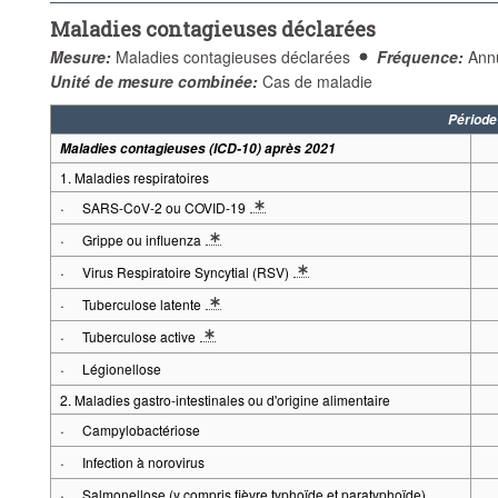
Maladies contagieuses déclarées
Mesure:
Maladies contagieuses déclarées
Fréquence:
Ann
Unité de mesure combinée:
Cas de maladie
Période
Maladies contagieuses (ICD-10) après 2021
1. Maladies respiratoires
·
SARS-CoV-2 ou COVID-19
* Description détaillée du groupe de séries maladies: Déclarations de r
·
Grippe ou influenza
* Description détaillée du groupe de séries maladies: Déclarations de r
·
Virus Respiratoire Syncytial (RSV)
* Description détaillée du groupe de séries maladies: Déclarations de r
·
Tuberculose latente
* Description détaillée du groupe de séries maladies: Déclarations de
·
Tuberculose active
* Description détaillée du groupe de séries maladies: Culture ou PCR
·
Légionellose
2. Maladies gastro-intestinales ou d'origine alimentaire
·
Campylobactériose
·
Infection à norovirus
·
Salmonellose (y compris fièvre typhoïde et paratyphoïde)