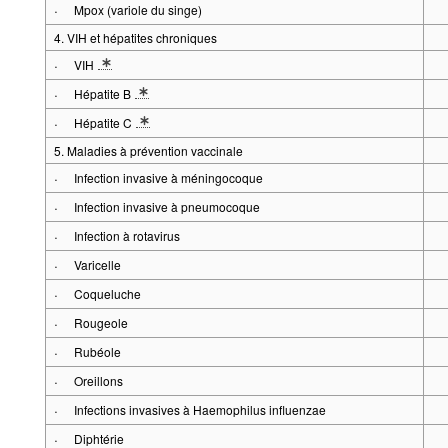
·
Mpox (variole du singe)
4. VIH et hépatites chroniques
·
VIH
* Description détaillée du groupe de séries maladies: Cas confirmés
·
Hépatite B
* Description détaillée du groupe de séries maladies: Détection d'ac
·
Hépatite C
* Description détaillée du groupe de séries maladies: Détection d'ac
5. Maladies à prévention vaccinale
·
Infection invasive à méningocoque
·
Infection invasive à pneumocoque
·
Infection à rotavirus
·
Varicelle
·
Coqueluche
·
Rougeole
·
Rubéole
·
Oreillons
·
Infections invasives à Haemophilus influenzae
·
Diphtérie