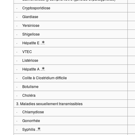
·
Cryptosporidiose
·
Giardiase
·
Yersiniose
·
Shigellose
·
Hépatite E
* Description détaillée du groupe de séries maladies: Cas confirmés
·
VTEC
·
Listériose
·
Hépatite A
* Description détaillée du groupe de séries maladies: Cas confirmés
·
Colite à Clostridium difficile
·
Botulisme
·
Choléra
3. Maladies sexuellement transmissibles
·
Chlamydiose
·
Gonorrhée
·
Syphilis
* Description détaillée du groupe de séries maladies: Cas confirmés