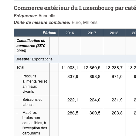
Commerce extérieur du Luxembourg par caté
Fréquence:
Annuelle
Unité de mesure combinée:
Euro, Millions
Période
2016
2017
2018
2
Classification du
commerce (SITC
2006)
Exportations
Mesure
:
Total
11 903,1
12 660,5
13 288,7
13 
·
Produits
837,9
898,8
971,0
9
alimentaires et
animaux
vivants
·
Boissons et
222,1
224,0
231,9
2
tabacs
·
Matières
286,5
300,5
263,8
2
brutes non
comestibles, à
l'exception des
carburants