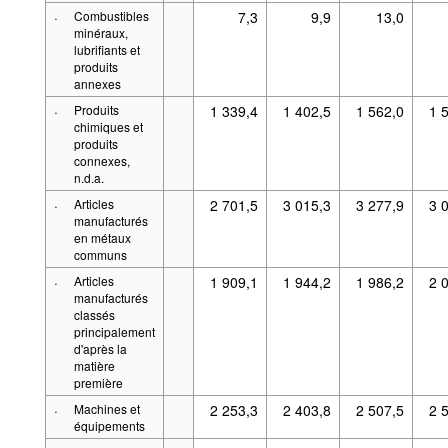
·
Combustibles
7,3
9,9
13,0
minéraux,
lubrifiants et
produits
annexes
·
Produits
1 339,4
1 402,5
1 562,0
1 
chimiques et
produits
connexes,
n.d.a.
·
Articles
2 701,5
3 015,3
3 277,9
3 
manufacturés
en métaux
communs
·
Articles
1 909,1
1 944,2
1 986,2
2 
manufacturés
classés
principalement
d'après la
matière
première
·
Machines et
2 253,3
2 403,8
2 507,5
2 
équipements