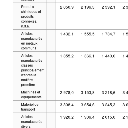
·
Produits
2 050,9
2 196,3
2 392,1
2 
chimiques et
produits
connexes,
n.d.a.
·
Articles
1 432,1
1 555,5
1 734,7
1 
manufacturés
en métaux
communs
·
Articles
1 355,2
1 366,1
1 440,0
1 
manufacturés
classés
principalement
d'après la
matière
première
·
Machines et
2 978,0
3 153,8
3 218,6
3 
équipements
·
Matériel de
3 308,4
3 654,6
3 245,3
3 
transport
·
Articles
1 920,2
1 906,4
2 015,0
2 
manufacturés
divers