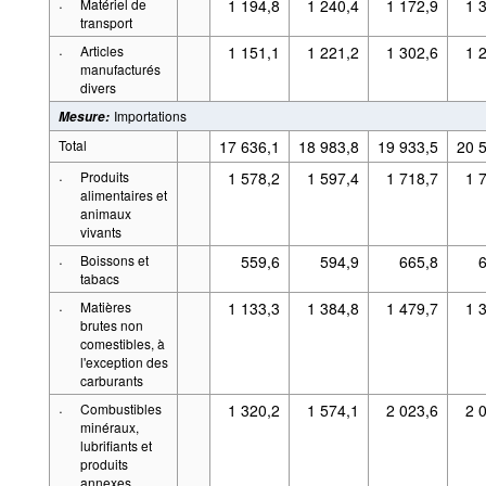
·
Matériel de
1 194,8
1 240,4
1 172,9
1 
transport
·
Articles
1 151,1
1 221,2
1 302,6
1 
manufacturés
divers
Importations
Mesure
:
Total
17 636,1
18 983,8
19 933,5
20 
·
Produits
1 578,2
1 597,4
1 718,7
1 
alimentaires et
animaux
vivants
·
Boissons et
559,6
594,9
665,8
6
tabacs
·
Matières
1 133,3
1 384,8
1 479,7
1 
brutes non
comestibles, à
l'exception des
carburants
·
Combustibles
1 320,2
1 574,1
2 023,6
2 
minéraux,
lubrifiants et
produits
annexes