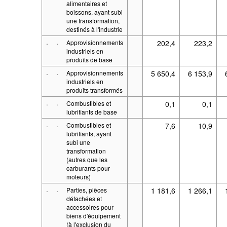
alimentaires et
boissons, ayant subi
une transformation,
destinés à l'industrie
·
·
Approvisionnements
202,4
223,2
industriels en
produits de base
·
·
Approvisionnements
5 650,4
6 153,9
industriels en
produits transformés
·
·
Combustibles et
0,1
0,1
lubrifiants de base
·
·
Combustibles et
7,6
10,9
lubrifiants, ayant
subi une
transformation
(autres que les
carburants pour
moteurs)
·
·
Parties, pièces
1 181,6
1 266,1
détachées et
accessoires pour
biens d'équipement
(à l'exclusion du