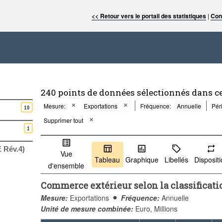
<< Retour vers le portail des statistiques
|
Con
240 points de données sélectionnés dans c
Mesure:
Exportations
Fréquence:
Annuelle
Pér
10
Supprimer tout
1
 Rév.4)
Vue
Tableau
Graphique
Libellés
Disposit
d'ensemble
Commerce extérieur selon la classificat
Mesure:
Exportations
Fréquence:
Annuelle
Unité de mesure combinée:
Euro, Millions