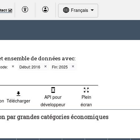
Français
tact 🖃
et ensemble de données avec:
iode:
Début: 2016
Fin: 2025
API pour
Plein
ion
Télécharger
développeur
écran
ion par grandes catégories économiques