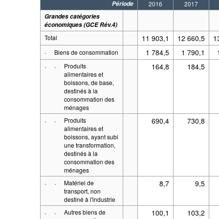
Période
2016
2017
Grandes catégories
économiques (GCE Rév.4)
Total
11 903,1
12 660,5
1
·
1 784,5
1 790,1
Biens de consommation
·
·
Produits
164,8
184,5
alimentaires et
boissons, de base,
destinés à la
consommation des
ménages
·
·
Produits
690,4
730,8
alimentaires et
boissons, ayant subi
une transformation,
destinés à la
consommation des
ménages
·
·
Matériel de
8,7
9,5
transport, non
destiné à l'industrie
·
·
Autres biens de
100,1
103,2