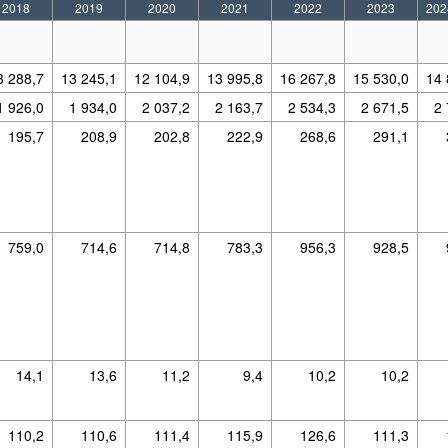
2018
2019
2020
2021
2022
2023
202
3 288,7
13 245,1
12 104,9
13 995,8
16 267,8
15 530,0
14 
1 926,0
1 934,0
2 037,2
2 163,7
2 534,3
2 671,5
2
195,7
208,9
202,8
222,9
268,6
291,1
759,0
714,6
714,8
783,3
956,3
928,5
14,1
13,6
11,2
9,4
10,2
10,2
110,2
110,6
111,4
115,9
126,6
111,3