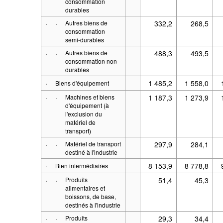
consommation
durables
·
·
Autres biens de
332,2
268,5
consommation
semi-durables
·
·
Autres biens de
488,3
493,5
consommation non
durables
·
1 485,2
1 558,0
Biens d'équipement
·
·
Machines et biens
1 187,3
1 273,9
d'équipement (à
l'exclusion du
matériel de
transport)
·
·
Matériel de transport
297,9
284,1
destiné à l'industrie
·
8 153,9
8 778,8
Bien intermédiaires
·
·
Produits
51,4
45,3
alimentaires et
boissons, de base,
destinés à l'industrie
·
·
Produits
29,3
34,4