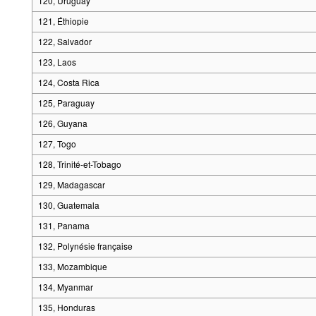
120, Uruguay
121, Éthiopie
122, Salvador
123, Laos
124, Costa Rica
125, Paraguay
126, Guyana
127, Togo
128, Trinité-et-Tobago
129, Madagascar
130, Guatemala
131, Panama
132, Polynésie française
133, Mozambique
134, Myanmar
135, Honduras