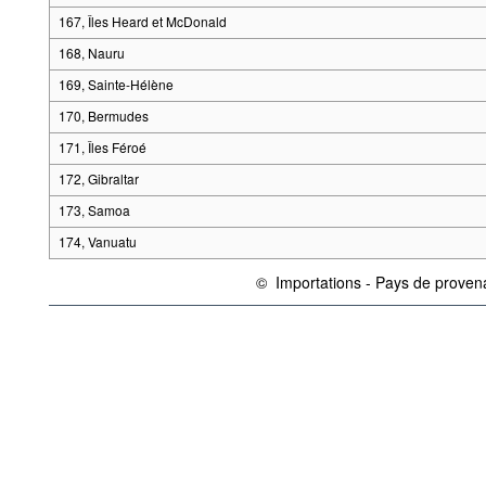
167, Îles Heard et McDonald
168, Nauru
169, Sainte-Hélène
170, Bermudes
171, Îles Féroé
172, Gibraltar
173, Samoa
174, Vanuatu
©
Importations - Pays de prove
{link} Conditions d'utilisation