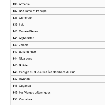
136, Arménie
137, São Tomé-et-Principe
138, Cameroun
139, Irak
140, Guinée-Bissau
141, Afghanistan
142, Zambie
143, Burkina Faso
144, Nicaragua
145, Bolivie
146, Géorgie du Sud-et-les Îles Sandwich du Sud
147, Rwanda
148, Ouganda
149, Îles Vierges britanniques
150, Zimbabwe