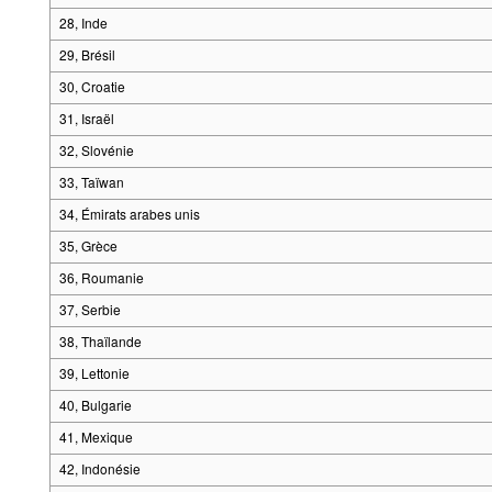
28, Inde
29, Brésil
30, Croatie
31, Israël
32, Slovénie
33, Taïwan
34, Émirats arabes unis
35, Grèce
36, Roumanie
37, Serbie
38, Thaïlande
39, Lettonie
40, Bulgarie
41, Mexique
42, Indonésie