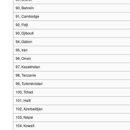
90, Bahreïn
91, Cambodge
92, Fidji
93, Djibouti
94, Gabon
95, Iran
96, Oman
97, Kazakhstan
98, Tanzanie
99, Turkménistan
100, Tchad
101, Haïti
102, Azerbaïdjan
103, Népal
104, Koweït