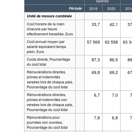
salariés
Période
2016
2020
201
Unité de mesure combinée
Coût horaire de la main
33,7
42,1
37
d'oeuvre par heure
effectivement travaillée, Euro
Coût annuel moyen par
57 569
62 558
63 3
salarié équivalent temps
plein, Euro
Coûts directs, Pourcentage
87,3
86,5
86
du coût total
Rémunérations directes,
69,8
69,2
67
primes et indemnités
versées lors de chaque paie,
Pourcentage du coût total
Rémunérations directes,
6,7
7,0
primes et indemnités non
versées lors de chaque paie,
Pourcentage du coût total
Rémunérations pour
7,8
6,8
journées non ouvrées,
Pourcentage du coût total