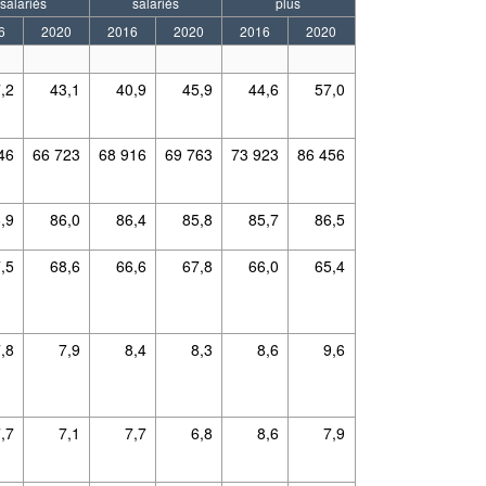
salariés
salariés
plus
6
2020
2016
2020
2016
2020
,2
43,1
40,9
45,9
44,6
57,0
46
66 723
68 916
69 763
73 923
86 456
,9
86,0
86,4
85,8
85,7
86,5
,5
68,6
66,6
67,8
66,0
65,4
7,8
7,9
8,4
8,3
8,6
9,6
7,7
7,1
7,7
6,8
8,6
7,9