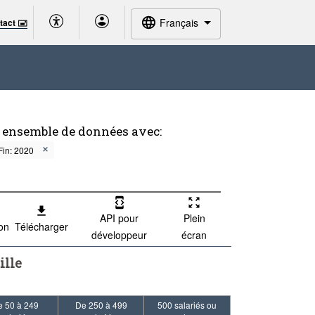
Français
tact 🖃
t ensemble de données avec:
Fin: 2020
API pour
Plein
ion
Télécharger
développeur
écran
ille
e 50 à 249
De 250 à 499
500 salariés ou