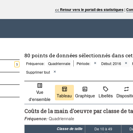
<< Retour vers le portail des statistiques
|
Con
80 points de données sélectionnés dans ce
Fréquence:
Quadriennale
Période:
Début: 2016
5
Supprimer tout
Vue
Tableau
Graphique
Libellés
Disposit
d'ensemble
Coûts de la main d'oeuvre par classe de ta
Fréquence:
Quadriennale
Classe de taille
De 10 à 49
D