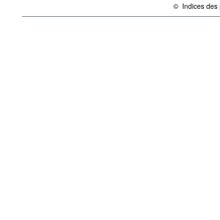
©
Indices des 
{link} Conditions d