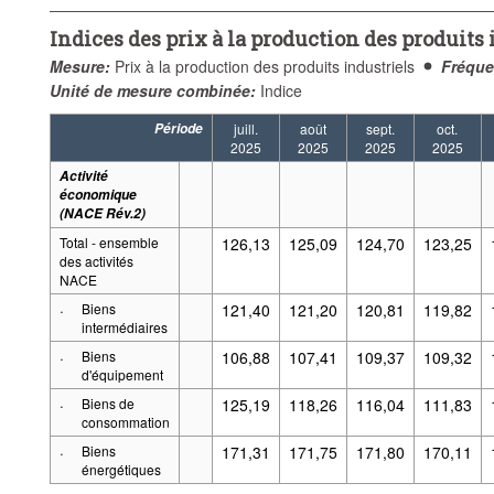
Indices des prix à la production des produits
Mesure:
Prix à la production des produits industriels
Fréque
Unité de mesure combinée:
Indice
Période
juill.
août
sept.
oct.
2025
2025
2025
2025
Activité
économique
(NACE Rév.2)
Total - ensemble
126,13
125,09
124,70
123,25
des activités
NACE
·
Biens
121,40
121,20
120,81
119,82
intermédiaires
·
Biens
106,88
107,41
109,37
109,32
d'équipement
·
Biens de
125,19
118,26
116,04
111,83
consommation
·
Biens
171,31
171,75
171,80
170,11
énergétiques