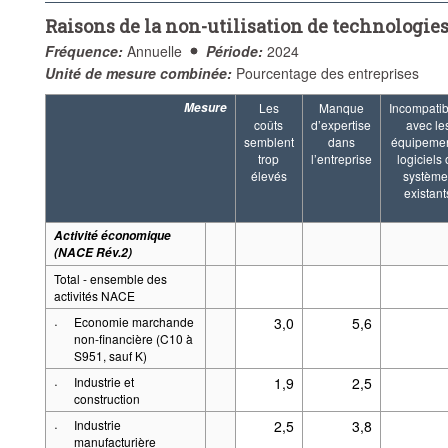
Raisons de la non-utilisation de technologies d
Fréquence:
Annuelle
Période:
2024
Unité de mesure combinée:
Pourcentage des entreprises
Mesure
Les
Manque
Incompatibi
coûts
d’expertise
avec le
semblent
dans
équipemen
trop
l’entreprise
logiciels
élevés
système
existant
Activité économique
(NACE Rév.2)
Total - ensemble des
activités NACE
·
Economie marchande
3,0
5,6
non-financière (C10 à
S951, sauf K)
·
Industrie et
1,9
2,5
construction
·
Industrie
2,5
3,8
manufacturière