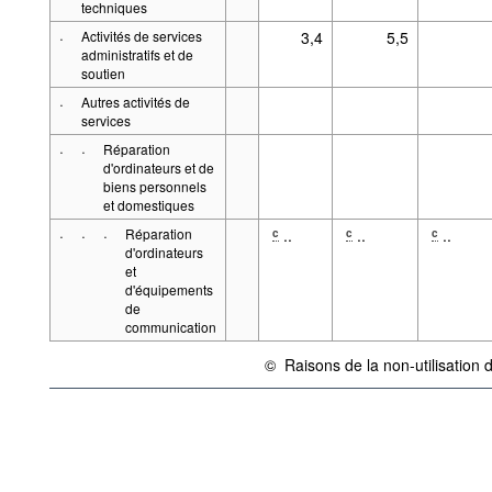
techniques
·
Activités de services
3,4
5,5
administratifs et de
soutien
·
Autres activités de
services
·
·
Réparation
d'ordinateurs et de
biens personnels
et domestiques
·
·
·
Réparation
..
..
..
c
c
c
d'ordinateurs
et
d'équipements
de
communication
©
Raisons de la non-utilisation 
{link} Conditions d'utilisation