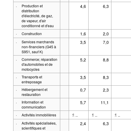
·
Production et
4,6
6,3
distribution
d'électricité, de gaz,
de vapeur, d'air
conditionné et d'eau
·
1,6
2,0
Construction
·
Services marchands
3,5
7,0
non-financiers (G45 à
S951, sauf K)
·
Commerce; réparation
5,2
8,8
d'automobiles et de
motocycles
·
Transports et
3,5
8,3
entreposage
·
Hébergement et
0,7
2,3
restauration
·
Information et
5,7
11,1
communication
·
..
..
..
c
c
c
Activités immobilières
·
Activités spécialisées,
2,4
6,3
scientifiques et