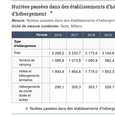
Nuitées passées dans des établissements d'hé
d'hébergement
Mesure:
Nuitées passées dans des établissements d'hébergeme
Unité de mesure combinée:
Nuits, Milliers
Période
2016
2017
2018
2019
Type
d'hébergement
Total
3 269,2
3 233,7
3 173,6
3 164,8
·
Terrains de
1 085,8
1 073,8
1 090,9
982,4
camping
·
Hôtels et
1 893,4
1 854,6
1 779,0
1 853,3
hébergements
similaires
·
Hébergements
290,1
305,3
303,7
329,1
de courte
durée et
autres
©
Nuitées passées dans des établissements d'héberge
{link} Conditions d'utilisation