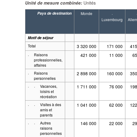
Unité de mesure combinée:
Unités
Pays de destination
Monde
·
Luxembourg
Alle
Motif de séjour
Total
3 320 000
171 000
415
·
Raisons
421 000
11 000
6
professionnelles,
affaires
·
Raisons
2 898 000
160 000
350
personnelles
·
·
Vacances,
1 711 000
76 000
198
loisirs et
récréation
·
·
Visites à des
1 041 000
62 000
122
amis et
parents
·
·
Autres
146 000
22 000
2
raisons
personnelles