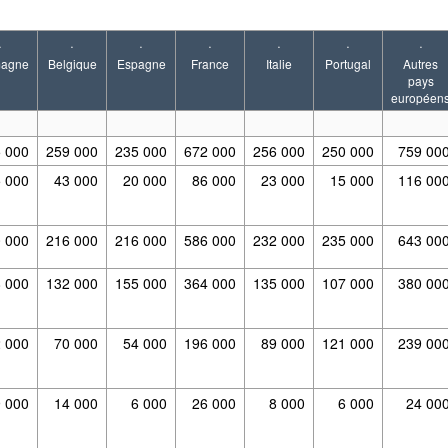
·
·
·
·
·
·
·
magne
Belgique
Espagne
France
Italie
Portugal
Autres
pays
européen
 000
259 000
235 000
672 000
256 000
250 000
759 00
5 000
43 000
20 000
86 000
23 000
15 000
116 00
 000
216 000
216 000
586 000
232 000
235 000
643 00
 000
132 000
155 000
364 000
135 000
107 000
380 00
 000
70 000
54 000
196 000
89 000
121 000
239 00
9 000
14 000
6 000
26 000
8 000
6 000
24 00