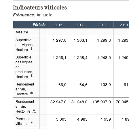
Indicateurs viticoles
Fréquence:
Annuelle
Période
2016
2017
2018
2019
Mesure
Superficie
1 297,8
1 303,1
1 299,3
1 293
des vignes,
Hectare
* Description détaillée du groupe de séries mesure: À partir de 1989 les p
Superficie
1 256,1
1 258,4
1 248,5
1 240
des vignes
en
production,
Hectare
* Description détaillée du groupe de séries mesure: À partir de 1989 les p
Rendement
66,0
64,6
108,9
61
en vin,
Hectare
* Description détaillée du groupe de séries mesure: À partir de 1989 les p
Rendement
82 947,0
81 248,0
135 907,0
76 045
en vin,
Hectolitre
* Description détaillée du groupe de séries mesure: À partir de 1989 les p
Parcelles
5 005
4 985
4 939
4 8
viticoles
* Description détaillée du groupe de séries mesure: À partir de 1989 les p