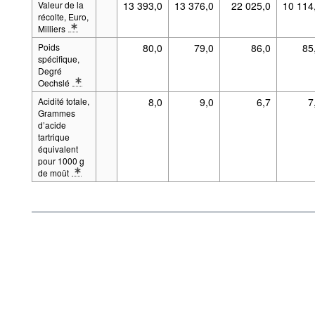
Valeur de la
13 393,0
13 376,0
22 025,0
10 114
récolte, Euro,
Milliers
* Description détaillée du groupe de séries mesure: À partir de 1989 les p
Poids
80,0
79,0
86,0
85
spécifique,
Degré
Oechslé
* Description détaillée du groupe de séries mesure: À partir de 1989 les p
Acidité totale,
8,0
9,0
6,7
7
Grammes
d’acide
tartrique
équivalent
pour 1000 g
de moût
* Description détaillée du groupe de séries mesure: À partir de 1989 les p