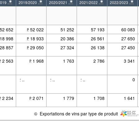
2019
2019/2020
2020/2021
2021/2022
2022/2023
31
-08-01 - 2019-07-31
* 2019-08-01 - 2020-07-31
* 2020-08-01 - 2021-07-31
* 2021-08-01 - 2022-07-31
* 2022-08-01 - 2
52 652
52 022
51 252
57 193
60 083
p
18 998
18 933
20 386
26 561
27 650
p
28 857
29 050
27 324
26 138
27 450
p
2 563
1 968
1 763
2 786
3 341
p
p
..
..
..
0
-
-
-
2 234
2 071
1 779
1 708
1 641
p
p
©
Exportations de vins par type de produit
{link} Conditions d'utilisation