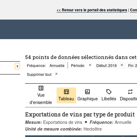
<< Retour vers le portail des statistiques
|
Con
54 points de données sélectionnés dans ce
Fréquence:
Annuelle
Période:
Début: 2016
Fin: 
9
Supprimer tout
Vue
Tableau
Graphique
Libellés
Disposit
d'ensemble
Exportations de vins par type de produit
Mesure:
Exportations de vins
Fréquence:
Annuelle
Unité de mesure combinée:
Hectolitre