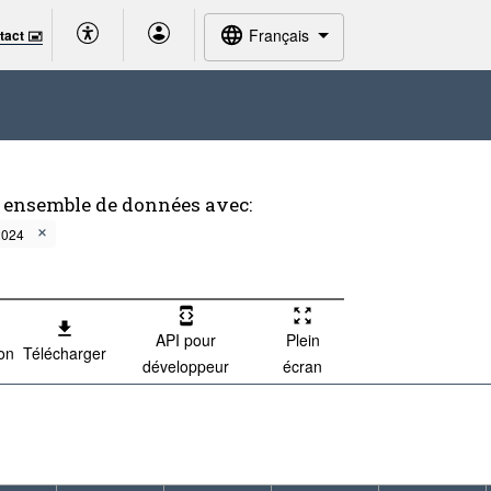
Français
tact 🖃
t ensemble de données avec:
2024
API pour
Plein
ion
Télécharger
développeur
écran