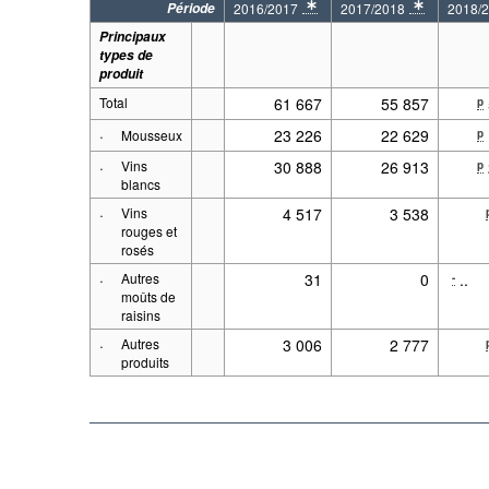
Période
2016/2017
2017/2018
2018/
* 2016-08-01 - 2017-07-31
* 2017-08-01 - 2018-07-
* 2018
Principaux
types de
produit
Total
61 667
55 857
p
·
23 226
22 629
p
Mousseux
·
Vins
30 888
26 913
p
blancs
·
Vins
4 517
3 538
rouges et
rosés
·
Autres
31
0
..
-
moûts de
raisins
·
Autres
3 006
2 777
produits