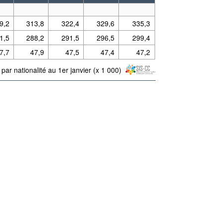
9,2
313,8
322,4
329,6
335,3
1,5
288,2
291,5
296,5
299,4
7,7
47,9
47,5
47,4
47,2
par nationalité au 1er janvier (x 1 000)