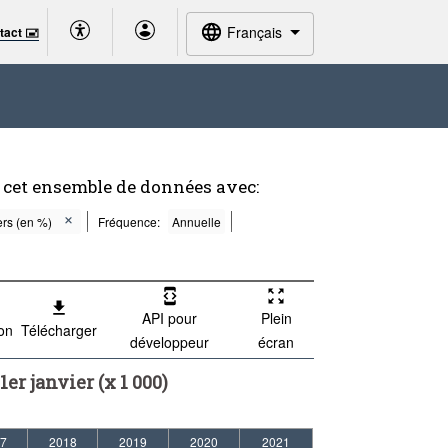
Français
tact 🖃
 cet ensemble de données avec:
ers (en %)
Fréquence:
Annuelle
API pour
Plein
ion
Télécharger
développeur
écran
er janvier (x 1 000)
7
2018
2019
2020
2021