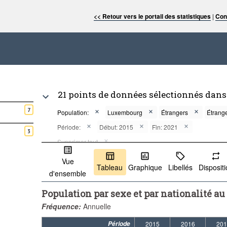
<< Retour vers le portail des statistiques
|
Con
21 points de données sélectionnés dans
7
Population:
Luxembourg
Étrangers
Étrang
Période:
Début: 2015
Fin: 2021
3
Supprimer tout
Vue
Tableau
Graphique
Libellés
Disposit
d'ensemble
Population par sexe et par nationalité au 1
Fréquence:
Annuelle
Période
2015
2016
201