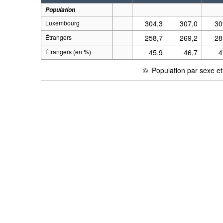
Population
Luxembourg
304,3
307,0
30
Étrangers
258,7
269,2
28
Étrangers (en %)
45,9
46,7
4
©
Population par sexe et 
{link} Conditions d'utilisation