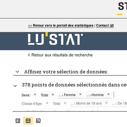
<< Retour vers le portail des statistiques
|
Contact 🖃
Retour aux résultats de recherche
Affinez votre sélection de données:
378 points de données sélectionnés dans ce
...
Femme
...
Homme
Sexe:
Total
>
>
...
Moins de 18 ans
...
De 18
Classe d'âge:
Total
>
>
...
De 50 à 64 ans
...
65 ans et plus
>
>
...
Union européenne - 27 pays (à part
Nationalité:
Total
>