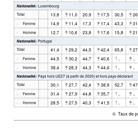
Luxembourg
Nationalité
:
Total
13,8
11,0
20,9
17,5
30,5
26
b
b
b
·
14,9
11,4
17,3
17,4
43,3
31
b
b
b
Femme
·
12,7
10,6
23,8
17,6
15,8
21
b
b
b
Homme
Portugal
Nationalité
:
Total
41,4
29,2
44,5
42,4
65,8
27
b
b
b
·
44,5
30,2
44,7
40,6
..
..
b
b
l
b
Femme
·
38,4
28,3
44,3
44,6
..
..
b
b
l
b
Homme
Pays hors UE27 (à partir de 2020) et hors pays déclarant
Nationalité
:
Total
30,1
27,7
42,4
38,9
52,7
47
b
b
b
·
31,4
27,9
44,8
35,7
..
..
b
b
l
b
Femme
·
28,5
27,5
40,3
41,5
..
..
b
b
l
b
Homme
©
Taux de p
{link} Condition