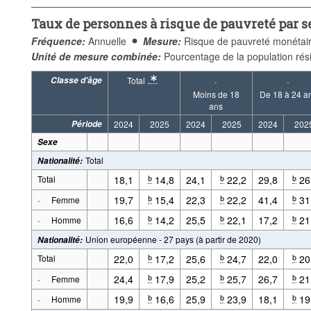
...
Italie
...
Luxembourg
...
Portugal
...
Pays hor
>
>
>
>
Taux de personnes à risque de pauvreté par se
Fréquence:
Annuelle
Période:
Début: 2024
Fréquence:
Annuelle
Mesure:
Risque de pauvreté monétai
Supprimer tout
Unité de mesure combinée:
Pourcentage de la population rés
Classe d'âge
Total
·
·
* Description détaillée du groupe de séries: Le to
Moins de 18
De 18 à 24 a
ans
Période
2024
2025
2024
2025
2024
202
Sexe
Total
Nationalité
:
Total
18,1
14,8
24,1
22,2
29,8
26
b
b
b
·
19,7
15,4
22,3
22,2
41,4
31
b
b
b
Femme
·
16,6
14,2
25,5
22,1
17,2
21
b
b
b
Homme
Union européenne - 27 pays (à partir de 2020)
Nationalité
:
Total
22,0
17,2
25,6
24,7
22,0
20
b
b
b
·
24,4
17,9
25,2
25,7
26,7
21
b
b
b
Femme
·
19,9
16,6
25,9
23,9
18,1
19
b
b
b
Homme