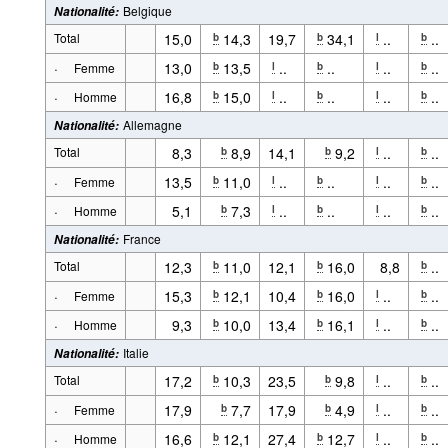
Belgique
Nationalité
:
Total
15,0
14,3
19,7
34,1
..
..
b
b
l
b
·
13,0
13,5
..
..
..
..
b
l
b
l
b
Femme
·
16,8
15,0
..
..
..
..
b
l
b
l
b
Homme
Allemagne
Nationalité
:
Total
8,3
8,9
14,1
9,2
..
..
b
b
l
b
·
13,5
11,0
..
..
..
..
b
l
b
l
b
Femme
·
5,1
7,3
..
..
..
..
b
l
b
l
b
Homme
France
Nationalité
:
Total
12,3
11,0
12,1
16,0
8,8
..
b
b
b
·
15,3
12,1
10,4
16,0
..
..
b
b
l
b
Femme
·
9,3
10,0
13,4
16,1
..
..
b
b
l
b
Homme
Italie
Nationalité
:
Total
17,2
10,3
23,5
9,8
..
..
b
b
l
b
·
17,9
7,7
17,9
4,9
..
..
b
b
l
b
Femme
·
16,6
12,1
27,4
12,7
..
..
b
b
l
b
Homme